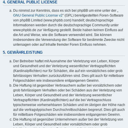
4. GENERAL PUBLIC LICENSE
Du nimmst zur Kenntnis, dass es sich bei phpBB um eine unter der „
GNU General Public License v2
“ (GPL) bereitgestellten Foren-Software
von phpBB Limited (www.phpbb.com) handelt; deutschsprachige
Informationen werden durch die deutschsprachige Community unter
www.phpbb.de zur Verfügung gestellt. Beide haben keinen Einfluss auf
die Art und Weise, wie die Software verwendet wird. Sie können
insbesondere die Verwendung der Software für bestimmte Zwecke nicht
untersagen oder auf Inhalte fremder Foren Einfluss nehmen.
5. GEWÄHRLEISTUNG
Der Betreiber haftet mit Ausnahme der Verletzung von Leben, Körper
und Gesundheit und der Verletzung wesentlicher Vertragspflichten
(Kardinalpflichten) nur für Schäden, die auf ein vorsätzliches oder grob
fahrlässiges Verhalten zurückzuführen sind. Dies gilt auch für mittelbare
Folgeschäden wie insbesondere entgangenen Gewinn.
Die Haftung ist gegenüber Verbrauchern außer bei vorsätzlichem oder
grob fahrlässigem Verhalten oder bei Schäden aus der Verletzung von
Leben, Körper und Gesundheit und der Verletzung wesentlicher
Vertragspflichten (Kardinalpflichten) auf die bei Vertragsschluss
typischerweise vorhersehbaren Schäden und im übrigen der Höhe nach
auf die vertragstypischen Durchschnittsschäden begrenzt. Dies gilt auch
für mittelbare Folgeschäden wie insbesondere entgangenen Gewinn.
Die Haftung ist gegenüber Unternehmern außer bei der Verletzung von
Leben, Körper und Gesundheit oder vorsätzlichem oder grob