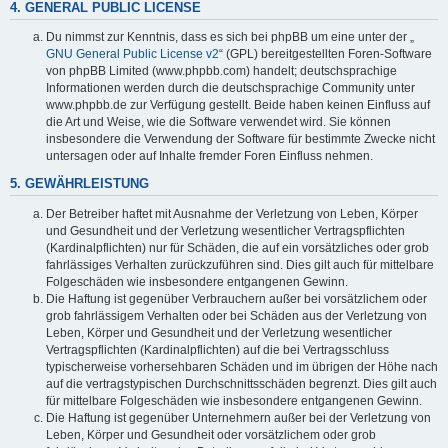
4. GENERAL PUBLIC LICENSE
Du nimmst zur Kenntnis, dass es sich bei phpBB um eine unter der „
GNU General Public License v2
“ (GPL) bereitgestellten Foren-Software
von phpBB Limited (www.phpbb.com) handelt; deutschsprachige
Informationen werden durch die deutschsprachige Community unter
www.phpbb.de zur Verfügung gestellt. Beide haben keinen Einfluss auf
die Art und Weise, wie die Software verwendet wird. Sie können
insbesondere die Verwendung der Software für bestimmte Zwecke nicht
untersagen oder auf Inhalte fremder Foren Einfluss nehmen.
5. GEWÄHRLEISTUNG
Der Betreiber haftet mit Ausnahme der Verletzung von Leben, Körper
und Gesundheit und der Verletzung wesentlicher Vertragspflichten
(Kardinalpflichten) nur für Schäden, die auf ein vorsätzliches oder grob
fahrlässiges Verhalten zurückzuführen sind. Dies gilt auch für mittelbare
Folgeschäden wie insbesondere entgangenen Gewinn.
Die Haftung ist gegenüber Verbrauchern außer bei vorsätzlichem oder
grob fahrlässigem Verhalten oder bei Schäden aus der Verletzung von
Leben, Körper und Gesundheit und der Verletzung wesentlicher
Vertragspflichten (Kardinalpflichten) auf die bei Vertragsschluss
typischerweise vorhersehbaren Schäden und im übrigen der Höhe nach
auf die vertragstypischen Durchschnittsschäden begrenzt. Dies gilt auch
für mittelbare Folgeschäden wie insbesondere entgangenen Gewinn.
Die Haftung ist gegenüber Unternehmern außer bei der Verletzung von
Leben, Körper und Gesundheit oder vorsätzlichem oder grob