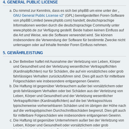
4. GENERAL PUBLIC LICENSE
Du nimmst zur Kenntnis, dass es sich bei phpBB um eine unter der „
GNU General Public License v2
“ (GPL) bereitgestellten Foren-Software
von phpBB Limited (www.phpbb.com) handelt; deutschsprachige
Informationen werden durch die deutschsprachige Community unter
www.phpbb.de zur Verfügung gestellt. Beide haben keinen Einfluss auf
die Art und Weise, wie die Software verwendet wird. Sie können
insbesondere die Verwendung der Software für bestimmte Zwecke nicht
untersagen oder auf Inhalte fremder Foren Einfluss nehmen.
5. GEWÄHRLEISTUNG
Der Betreiber haftet mit Ausnahme der Verletzung von Leben, Körper
und Gesundheit und der Verletzung wesentlicher Vertragspflichten
(Kardinalpflichten) nur für Schäden, die auf ein vorsätzliches oder grob
fahrlässiges Verhalten zurückzuführen sind. Dies gilt auch für mittelbare
Folgeschäden wie insbesondere entgangenen Gewinn.
Die Haftung ist gegenüber Verbrauchern außer bei vorsätzlichem oder
grob fahrlässigem Verhalten oder bei Schäden aus der Verletzung von
Leben, Körper und Gesundheit und der Verletzung wesentlicher
Vertragspflichten (Kardinalpflichten) auf die bei Vertragsschluss
typischerweise vorhersehbaren Schäden und im übrigen der Höhe nach
auf die vertragstypischen Durchschnittsschäden begrenzt. Dies gilt auch
für mittelbare Folgeschäden wie insbesondere entgangenen Gewinn.
Die Haftung ist gegenüber Unternehmern außer bei der Verletzung von
Leben, Körper und Gesundheit oder vorsätzlichem oder grob