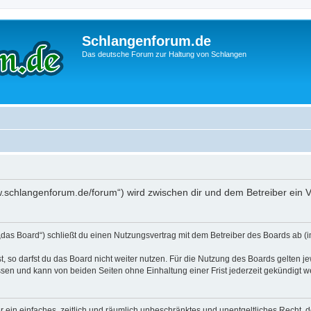
Schlangenforum.de
Das deutsche Forum zur Haltung von Schlangen
ww.schlangenforum.de/forum“) wird zwischen dir und dem Betreiber ein 
das Board“) schließt du einen Nutzungsvertrag mit dem Betreiber des Boards ab (im
 so darfst du das Board nicht weiter nutzen. Für die Nutzung des Boards gelten jew
sen und kann von beiden Seiten ohne Einhaltung einer Frist jederzeit gekündigt w
ber ein einfaches, zeitlich und räumlich unbeschränktes und unentgeltliches Recht