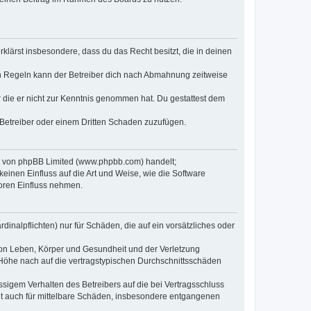
erklärst insbesondere, dass du das Recht besitzt, die in deinen
n Regeln kann der Betreiber dich nach Abmahnung zeitweise
er die er nicht zur Kenntnis genommen hat. Du gestattest dem
 Betreiber oder einem Dritten Schaden zuzufügen.
re von phpBB Limited (www.phpbb.com) handelt;
inen Einfluss auf die Art und Weise, wie die Software
oren Einfluss nehmen.
inalpflichten) nur für Schäden, die auf ein vorsätzliches oder
von Leben, Körper und Gesundheit und der Verletzung
r Höhe nach auf die vertragstypischen Durchschnittsschäden
sigem Verhalten des Betreibers auf die bei Vertragsschluss
lt auch für mittelbare Schäden, insbesondere entgangenen