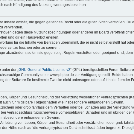
auch nach Kündigung des Nutzungsvertrages bestehen.
ine Inhalte enthält, die gegen geltendes Recht oder die guten Sitten verstoßen. Du 
 zu verwenden.
erstößen gegen diese Nutzungsbedingungen oder anderer im Board veröffentlichte
ßen und dir ein Hausverbot erteilen.
ortung für die Inhalte von Beiträgen übernimmt, die er nicht selbst erstellt hat od
jederzeit zu löschen oder zu sperren.
räge abzuändern, sofern sie gegen o. g. Regeln verstoßen oder geeignet sind, dem
 unter der „
GNU General Public License v2
“ (GPL) bereitgestellten Foren-Softwa
chsprachige Community unter www.phpbb.de zur Verfügung gestellt. Beide haben ke
g der Software für bestimmte Zwecke nicht untersagen oder auf Inhalte fremder F
ben, Körper und Gesundheit und der Verletzung wesentlicher Vertragspflichten (Kard
gilt auch für mittelbare Folgeschäden wie insbesondere entgangenen Gewinn.
ätzlichem oder grob fahrlässigem Verhalten oder bei Schäden aus der Verletzung 
 die bei Vertragsschluss typischerweise vorhersehbaren Schäden und im übrigen de
wie insbesondere entgangenen Gewinn.
erletzung von Leben, Körper und Gesundheit oder vorsätzlichem oder grob fahrläs
der Höhe nach auf die vertragstypischen Durchschnittsschäden begrenzt. Dies gi