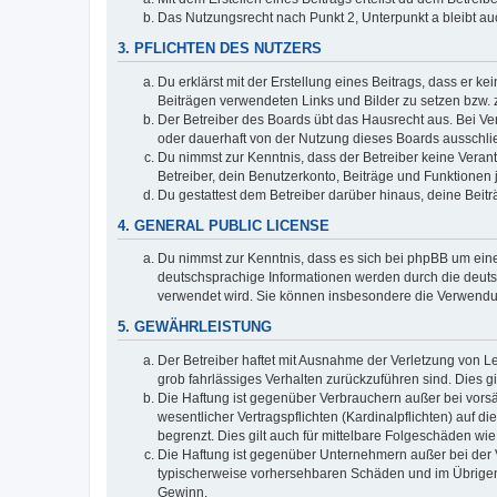
Das Nutzungsrecht nach Punkt 2, Unterpunkt a bleibt 
3. PFLICHTEN DES NUTZERS
Du erklärst mit der Erstellung eines Beitrags, dass er ke
Beiträgen verwendeten Links und Bilder zu setzen bzw.
Der Betreiber des Boards übt das Hausrecht aus. Bei V
oder dauerhaft von der Nutzung dieses Boards ausschlie
Du nimmst zur Kenntnis, dass der Betreiber keine Verantw
Betreiber, dein Benutzerkonto, Beiträge und Funktionen 
Du gestattest dem Betreiber darüber hinaus, deine Beit
4. GENERAL PUBLIC LICENSE
Du nimmst zur Kenntnis, dass es sich bei phpBB um eine
deutschsprachige Informationen werden durch die deuts
verwendet wird. Sie können insbesondere die Verwendun
5. GEWÄHRLEISTUNG
Der Betreiber haftet mit Ausnahme der Verletzung von Le
grob fahrlässiges Verhalten zurückzuführen sind. Dies 
Die Haftung ist gegenüber Verbrauchern außer bei vors
wesentlicher Vertragspflichten (Kardinalpflichten) auf
begrenzt. Dies gilt auch für mittelbare Folgeschäden 
Die Haftung ist gegenüber Unternehmern außer bei der V
typischerweise vorhersehbaren Schäden und im Übrigen 
Gewinn.