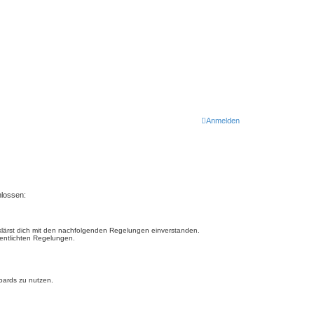
Anmelden
hlossen:
rklärst dich mit den nachfolgenden Regelungen einverstanden.
fentlichten Regelungen.
Boards zu nutzen.