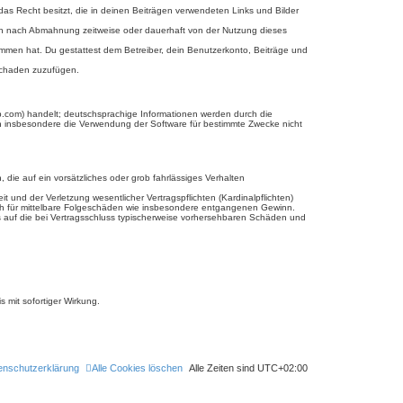
 das Recht besitzt, die in deinen Beiträgen verwendeten Links und Bilder
ich nach Abmahnung zeitweise oder dauerhaft von der Nutzung dieses
enommen hat. Du gestattest dem Betreiber, dein Benutzerkonto, Beiträge und
 Schaden zuzufügen.
b.com) handelt; deutschsprachige Informationen werden durch die
en insbesondere die Verwendung der Software für bestimmte Zwecke nicht
 die auf ein vorsätzliches oder grob fahrlässiges Verhalten
und der Verletzung wesentlicher Vertragspflichten (Kardinalpflichten)
uch für mittelbare Folgeschäden wie insbesondere entgangenen Gewinn.
s auf die bei Vertragsschluss typischerweise vorhersehbaren Schäden und
 mit sofortiger Wirkung.
enschutzerklärung
Alle Cookies löschen
Alle Zeiten sind
UTC+02:00