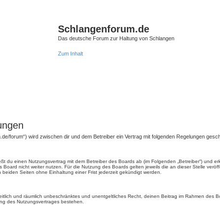
Schlangenforum.de
Das deutsche Forum zur Haltung von Schlangen
Zum Inhalt
ungen
.de/forum“) wird zwischen dir und dem Betreiber ein Vertrag mit folgenden Regelungen gesc
ießt du einen Nutzungsvertrag mit dem Betreiber des Boards ab (im Folgenden „Betreiber“) und e
 Board nicht weiter nutzen. Für die Nutzung des Boards gelten jeweils die an dieser Stelle veröf
beiden Seiten ohne Einhaltung einer Frist jederzeit gekündigt werden.
, zeitlich und räumlich unbeschränktes und unentgeltliches Recht, deinen Beitrag im Rahmen des 
ung des Nutzungsvertrages bestehen.