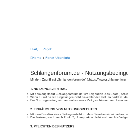
FAQ
Regeln
Home
Foren-Übersicht
Schlangenforum.de - Nutzungsbeding
Mit dem Zugriff auf „Schlangenforum.de“ („https://www.schlangenforum
1. NUTZUNGSVERTRAG
Mit dem Zugriff auf „Schlangenforum.de“ (im Folgenden „das Board“) schl
Wenn du mit diesen Regelungen nicht einverstanden bist, so darfst du das
Der Nutzungsvertrag wird auf unbestimmte Zeit geschlossen und kann von 
2. EINRÄUMUNG VON NUTZUNGSRECHTEN
Mit dem Erstellen eines Beitrags erteilst du dem Betreiber ein einfaches
Das Nutzungsrecht nach Punkt 2, Unterpunkt a bleibt auch nach Kündig
3. PFLICHTEN DES NUTZERS