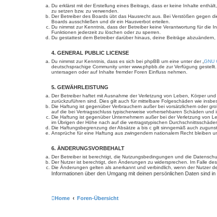
Du erklärst mit der Erstellung eines Beitrags, dass er keine Inhalte enth
zu setzen bzw. zu verwenden.
Der Betreiber des Boards übt das Hausrecht aus. Bei Verstößen gegen d
Boards ausschließen und dir ein Hausverbot erteilen.
Du nimmst zur Kenntnis, dass der Betreiber keine Verantwortung für die In
Funktionen jederzeit zu löschen oder zu sperren.
Du gestattest dem Betreiber darüber hinaus, deine Beiträge abzuändern,
4. GENERAL PUBLIC LICENSE
Du nimmst zur Kenntnis, dass es sich bei phpBB um eine unter der „
GNU G
deutschsprachige Community unter www.phpbb.de zur Verfügung gestellt. 
untersagen oder auf Inhalte fremder Foren Einfluss nehmen.
5. GEWÄHRLEISTUNG
Der Betreiber haftet mit Ausnahme der Verletzung von Leben, Körper und Ge
zurückzuführen sind. Dies gilt auch für mittelbare Folgeschäden wie in
Die Haftung ist gegenüber Verbrauchern außer bei vorsätzlichem oder gro
auf die bei Vertragsschluss typischerweise vorhersehbaren Schäden und 
Die Haftung ist gegenüber Unternehmern außer bei der Verletzung von Le
im Übrigen der Höhe nach auf die vertragstypischen Durchschnittsschäde
Die Haftungsbegrenzung der Absätze a bis c gilt sinngemäß auch zugunste
Ansprüche für eine Haftung aus zwingendem nationalem Recht bleiben un
6. ÄNDERUNGSVORBEHALT
Der Betreiber ist berechtigt, die Nutzungsbedingungen und die Datenschut
Der Nutzer ist berechtigt, den Änderungen zu widersprechen. Im Falle des
Die Änderungen gelten als anerkannt und verbindlich, wenn der Nutzer 
Informationen über den Umgang mit deinen persönlichen Daten sind in
Home
Foren-Übersicht