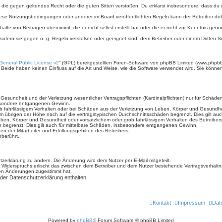
ält, die gegen geltendes Recht oder die guten Sitten verstoßen. Du erklärst insbesondere, dass du
iese Nutzungsbedingungen oder anderer im Board veröffentlichten Regeln kann der Betreiber d
halte von Beiträgen übernimmt, die er nicht selbst erstellt hat oder die er nicht zur Kenntnis g
 sofern sie gegen o. g. Regeln verstoßen oder geeignet sind, dem Betreiber oder einem Dritten
eneral Public License v2
“ (GPL) bereitgestellten Foren-Software von phpBB Limited (www.phpb
Beide haben keinen Einfluss auf die Art und Weise, wie die Software verwendet wird. Sie könn
sundheit und der Verletzung wesentlicher Vertragspflichten (Kardinalpflichten) nur für Schäden,
sbesondere entgangenen Gewinn.
b fahrlässigem Verhalten oder bei Schäden aus der Verletzung von Leben, Körper und Gesundheit 
im übrigen der Höhe nach auf die vertragstypischen Durchschnittsschäden begrenzt. Dies gilt a
ben, Körper und Gesundheit oder vorsätzlichem oder grob fahrlässigem Verhalten des Betreiber
n begrenzt. Dies gilt auch für mittelbare Schäden, insbesondere entgangenen Gewinn.
n der Mitarbeiter und Erfüllungsgehilfen des Betreibers.
berührt.
zerklärung zu ändern. Die Änderung wird dem Nutzer per E-Mail mitgeteilt.
 Widerspruchs erlischt das zwischen dem Betreiber und dem Nutzer bestehende Vertragsverhältnis
den Änderungen zugestimmt hat.
 der Datenschutzerklärung enthalten.
Kontakt
Impressum
Dat
Powered by
phpBB
® Forum Software © phpBB Limited