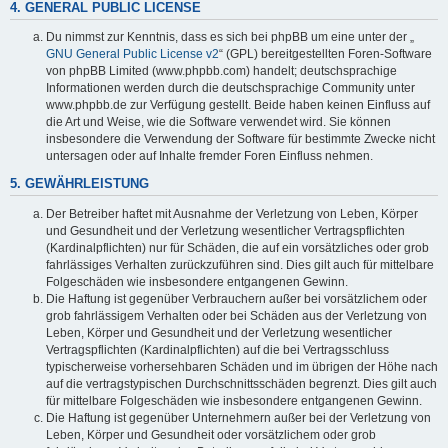
4. GENERAL PUBLIC LICENSE
Du nimmst zur Kenntnis, dass es sich bei phpBB um eine unter der „
GNU General Public License v2
“ (GPL) bereitgestellten Foren-Software
von phpBB Limited (www.phpbb.com) handelt; deutschsprachige
Informationen werden durch die deutschsprachige Community unter
www.phpbb.de zur Verfügung gestellt. Beide haben keinen Einfluss auf
die Art und Weise, wie die Software verwendet wird. Sie können
insbesondere die Verwendung der Software für bestimmte Zwecke nicht
untersagen oder auf Inhalte fremder Foren Einfluss nehmen.
5. GEWÄHRLEISTUNG
Der Betreiber haftet mit Ausnahme der Verletzung von Leben, Körper
und Gesundheit und der Verletzung wesentlicher Vertragspflichten
(Kardinalpflichten) nur für Schäden, die auf ein vorsätzliches oder grob
fahrlässiges Verhalten zurückzuführen sind. Dies gilt auch für mittelbare
Folgeschäden wie insbesondere entgangenen Gewinn.
Die Haftung ist gegenüber Verbrauchern außer bei vorsätzlichem oder
grob fahrlässigem Verhalten oder bei Schäden aus der Verletzung von
Leben, Körper und Gesundheit und der Verletzung wesentlicher
Vertragspflichten (Kardinalpflichten) auf die bei Vertragsschluss
typischerweise vorhersehbaren Schäden und im übrigen der Höhe nach
auf die vertragstypischen Durchschnittsschäden begrenzt. Dies gilt auch
für mittelbare Folgeschäden wie insbesondere entgangenen Gewinn.
Die Haftung ist gegenüber Unternehmern außer bei der Verletzung von
Leben, Körper und Gesundheit oder vorsätzlichem oder grob