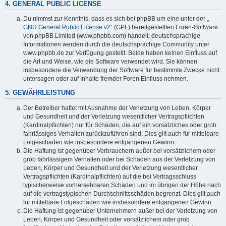
4. GENERAL PUBLIC LICENSE
Du nimmst zur Kenntnis, dass es sich bei phpBB um eine unter der „
GNU General Public License v2
“ (GPL) bereitgestellten Foren-Software
von phpBB Limited (www.phpbb.com) handelt; deutschsprachige
Informationen werden durch die deutschsprachige Community unter
www.phpbb.de zur Verfügung gestellt. Beide haben keinen Einfluss auf
die Art und Weise, wie die Software verwendet wird. Sie können
insbesondere die Verwendung der Software für bestimmte Zwecke nicht
untersagen oder auf Inhalte fremder Foren Einfluss nehmen.
5. GEWÄHRLEISTUNG
Der Betreiber haftet mit Ausnahme der Verletzung von Leben, Körper
und Gesundheit und der Verletzung wesentlicher Vertragspflichten
(Kardinalpflichten) nur für Schäden, die auf ein vorsätzliches oder grob
fahrlässiges Verhalten zurückzuführen sind. Dies gilt auch für mittelbare
Folgeschäden wie insbesondere entgangenen Gewinn.
Die Haftung ist gegenüber Verbrauchern außer bei vorsätzlichem oder
grob fahrlässigem Verhalten oder bei Schäden aus der Verletzung von
Leben, Körper und Gesundheit und der Verletzung wesentlicher
Vertragspflichten (Kardinalpflichten) auf die bei Vertragsschluss
typischerweise vorhersehbaren Schäden und im übrigen der Höhe nach
auf die vertragstypischen Durchschnittsschäden begrenzt. Dies gilt auch
für mittelbare Folgeschäden wie insbesondere entgangenen Gewinn.
Die Haftung ist gegenüber Unternehmern außer bei der Verletzung von
Leben, Körper und Gesundheit oder vorsätzlichem oder grob