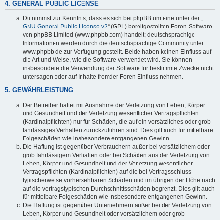
4. GENERAL PUBLIC LICENSE
Du nimmst zur Kenntnis, dass es sich bei phpBB um eine unter der „
GNU General Public License v2
“ (GPL) bereitgestellten Foren-Software
von phpBB Limited (www.phpbb.com) handelt; deutschsprachige
Informationen werden durch die deutschsprachige Community unter
www.phpbb.de zur Verfügung gestellt. Beide haben keinen Einfluss auf
die Art und Weise, wie die Software verwendet wird. Sie können
insbesondere die Verwendung der Software für bestimmte Zwecke nicht
untersagen oder auf Inhalte fremder Foren Einfluss nehmen.
5. GEWÄHRLEISTUNG
Der Betreiber haftet mit Ausnahme der Verletzung von Leben, Körper
und Gesundheit und der Verletzung wesentlicher Vertragspflichten
(Kardinalpflichten) nur für Schäden, die auf ein vorsätzliches oder grob
fahrlässiges Verhalten zurückzuführen sind. Dies gilt auch für mittelbare
Folgeschäden wie insbesondere entgangenen Gewinn.
Die Haftung ist gegenüber Verbrauchern außer bei vorsätzlichem oder
grob fahrlässigem Verhalten oder bei Schäden aus der Verletzung von
Leben, Körper und Gesundheit und der Verletzung wesentlicher
Vertragspflichten (Kardinalpflichten) auf die bei Vertragsschluss
typischerweise vorhersehbaren Schäden und im übrigen der Höhe nach
auf die vertragstypischen Durchschnittsschäden begrenzt. Dies gilt auch
für mittelbare Folgeschäden wie insbesondere entgangenen Gewinn.
Die Haftung ist gegenüber Unternehmern außer bei der Verletzung von
Leben, Körper und Gesundheit oder vorsätzlichem oder grob