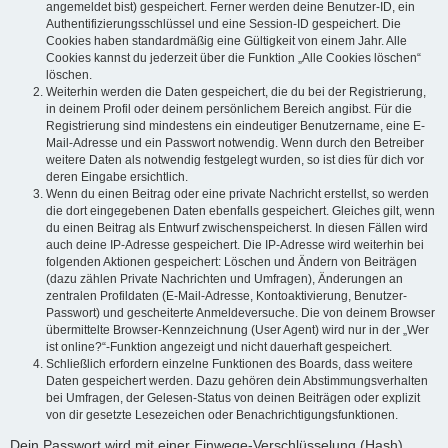
angemeldet bist) gespeichert. Ferner werden deine Benutzer-ID, ein
Authentifizierungsschlüssel und eine Session-ID gespeichert. Die
Cookies haben standardmäßig eine Gültigkeit von einem Jahr. Alle
Cookies kannst du jederzeit über die Funktion „Alle Cookies löschen“
löschen.
Weiterhin werden die Daten gespeichert, die du bei der Registrierung,
in deinem Profil oder deinem persönlichem Bereich angibst. Für die
Registrierung sind mindestens ein eindeutiger Benutzername, eine E-
Mail-Adresse und ein Passwort notwendig. Wenn durch den Betreiber
weitere Daten als notwendig festgelegt wurden, so ist dies für dich vor
deren Eingabe ersichtlich.
Wenn du einen Beitrag oder eine private Nachricht erstellst, so werden
die dort eingegebenen Daten ebenfalls gespeichert. Gleiches gilt, wenn
du einen Beitrag als Entwurf zwischenspeicherst. In diesen Fällen wird
auch deine IP-Adresse gespeichert. Die IP-Adresse wird weiterhin bei
folgenden Aktionen gespeichert: Löschen und Ändern von Beiträgen
(dazu zählen Private Nachrichten und Umfragen), Änderungen an
zentralen Profildaten (E-Mail-Adresse, Kontoaktivierung, Benutzer-
Passwort) und gescheiterte Anmeldeversuche. Die von deinem Browser
übermittelte Browser-Kennzeichnung (User Agent) wird nur in der „Wer
ist online?“-Funktion angezeigt und nicht dauerhaft gespeichert.
Schließlich erfordern einzelne Funktionen des Boards, dass weitere
Daten gespeichert werden. Dazu gehören dein Abstimmungsverhalten
bei Umfragen, der Gelesen-Status von deinen Beiträgen oder explizit
von dir gesetzte Lesezeichen oder Benachrichtigungsfunktionen.
Dein Passwort wird mit einer Einwege-Verschlüsselung (Hash)