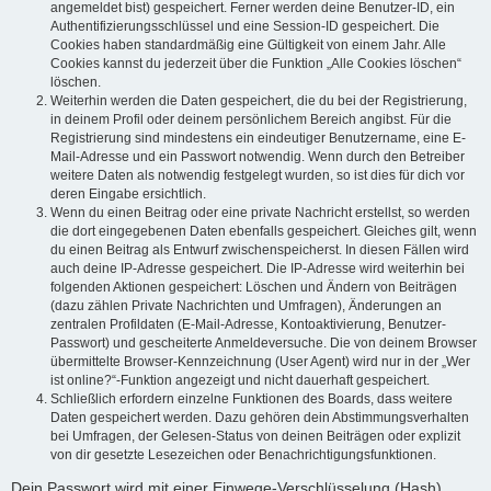
angemeldet bist) gespeichert. Ferner werden deine Benutzer-ID, ein
Authentifizierungsschlüssel und eine Session-ID gespeichert. Die
Cookies haben standardmäßig eine Gültigkeit von einem Jahr. Alle
Cookies kannst du jederzeit über die Funktion „Alle Cookies löschen“
löschen.
Weiterhin werden die Daten gespeichert, die du bei der Registrierung,
in deinem Profil oder deinem persönlichem Bereich angibst. Für die
Registrierung sind mindestens ein eindeutiger Benutzername, eine E-
Mail-Adresse und ein Passwort notwendig. Wenn durch den Betreiber
weitere Daten als notwendig festgelegt wurden, so ist dies für dich vor
deren Eingabe ersichtlich.
Wenn du einen Beitrag oder eine private Nachricht erstellst, so werden
die dort eingegebenen Daten ebenfalls gespeichert. Gleiches gilt, wenn
du einen Beitrag als Entwurf zwischenspeicherst. In diesen Fällen wird
auch deine IP-Adresse gespeichert. Die IP-Adresse wird weiterhin bei
folgenden Aktionen gespeichert: Löschen und Ändern von Beiträgen
(dazu zählen Private Nachrichten und Umfragen), Änderungen an
zentralen Profildaten (E-Mail-Adresse, Kontoaktivierung, Benutzer-
Passwort) und gescheiterte Anmeldeversuche. Die von deinem Browser
übermittelte Browser-Kennzeichnung (User Agent) wird nur in der „Wer
ist online?“-Funktion angezeigt und nicht dauerhaft gespeichert.
Schließlich erfordern einzelne Funktionen des Boards, dass weitere
Daten gespeichert werden. Dazu gehören dein Abstimmungsverhalten
bei Umfragen, der Gelesen-Status von deinen Beiträgen oder explizit
von dir gesetzte Lesezeichen oder Benachrichtigungsfunktionen.
Dein Passwort wird mit einer Einwege-Verschlüsselung (Hash)