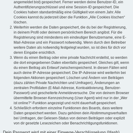
angemeldet bist) gespeichert. Ferner werden deine Benutzer-ID, ein
Authentifizierungsschlüssel und eine Session-ID gespeichert. Die
Cookies haben standardmäßig eine Gültigkeit von einem Jahr. Alle
Cookies kannst du jederzeit über die Funktion „Alle Cookies löschen“
löschen.
Weiterhin werden die Daten gespeichert, die du bei der Registrierung,
in deinem Profil oder deinem persönlichem Bereich angibst. Für die
Registrierung sind mindestens ein eindeutiger Benutzername, eine E-
Mail-Adresse und ein Passwort notwendig. Wenn durch den Betreiber
weitere Daten als notwendig festgelegt wurden, so ist dies für dich vor
deren Eingabe ersichtlich.
Wenn du einen Beitrag oder eine private Nachricht erstellst, so werden
die dort eingegebenen Daten ebenfalls gespeichert. Gleiches gilt, wenn
du einen Beitrag als Entwurf zwischenspeicherst. In diesen Fällen wird
auch deine IP-Adresse gespeichert. Die IP-Adresse wird weiterhin bei
folgenden Aktionen gespeichert: Löschen und Ändern von Beiträgen
(dazu zählen Private Nachrichten und Umfragen), Änderungen an
zentralen Profildaten (E-Mail-Adresse, Kontoaktivierung, Benutzer-
Passwort) und gescheiterte Anmeldeversuche. Die von deinem Browser
übermittelte Browser-Kennzeichnung (User Agent) wird nur in der „Wer
ist online?“-Funktion angezeigt und nicht dauerhaft gespeichert.
Schließlich erfordern einzelne Funktionen des Boards, dass weitere
Daten gespeichert werden. Dazu gehören dein Abstimmungsverhalten
bei Umfragen, der Gelesen-Status von deinen Beiträgen oder explizit
von dir gesetzte Lesezeichen oder Benachrichtigungsfunktionen.
Dein Passwort wird mit einer Einwege-Verschlüsselung (Hash)