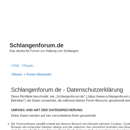
Schlangenforum.de
Das deutsche Forum zur Haltung von Schlangen
FAQ
Regeln
Home
Foren-Übersicht
Schlangenforum.de - Datenschutzerklärung
Diese Richtlinie beschreibt, wie „Schlangenforum.de“ („https://www.schlangenforum.
Betreiber“) die Daten verwendet, die während deines Foren-Besuchs gesammelt we
UMFANG UND ART DER DATENSPEICHERUNG
Deine Daten werden auf vier verschiedene Arten gesammelt:
Die Forensoftware phpBB erstellt bei deinem Besuch des Boards mehrere Cookies. Cookie
Browser als temporäre Dateien ablegt und die zwischen den einzelnen Aufrufen des Boar