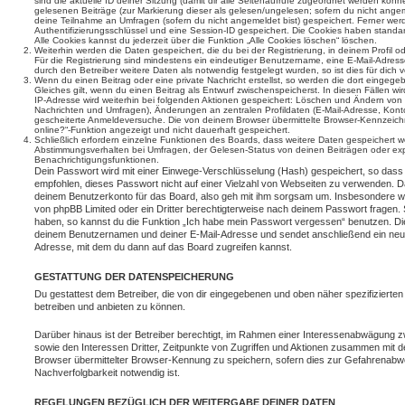
sind die aktuelle ID deiner Sitzung (damit dir alle Seitenaufrufe zugeordnet werden könn
gelesenen Beiträge (zur Markierung dieser als gelesen/ungelesen; sofern du nicht angem
deine Teilnahme an Umfragen (sofern du nicht angemeldet bist) gespeichert. Ferner wer
Authentifizierungsschlüssel und eine Session-ID gespeichert. Die Cookies haben standar
Alle Cookies kannst du jederzeit über die Funktion „Alle Cookies löschen“ löschen.
Weiterhin werden die Daten gespeichert, die du bei der Registrierung, in deinem Profil 
Für die Registrierung sind mindestens ein eindeutiger Benutzername, eine E-Mail-Adre
durch den Betreiber weitere Daten als notwendig festgelegt wurden, so ist dies für dich v
Wenn du einen Beitrag oder eine private Nachricht erstellst, so werden die dort eingeg
Gleiches gilt, wenn du einen Beitrag als Entwurf zwischenspeicherst. In diesen Fällen wi
IP-Adresse wird weiterhin bei folgenden Aktionen gespeichert: Löschen und Ändern von 
Nachrichten und Umfragen), Änderungen an zentralen Profildaten (E-Mail-Adresse, Kont
gescheiterte Anmeldeversuche. Die von deinem Browser übermittelte Browser-Kennzeichnu
online?“-Funktion angezeigt und nicht dauerhaft gespeichert.
Schließlich erfordern einzelne Funktionen des Boards, dass weitere Daten gespeichert
Abstimmungsverhalten bei Umfragen, der Gelesen-Status von deinen Beiträgen oder expl
Benachrichtigungsfunktionen.
Dein Passwort wird mit einer Einwege-Verschlüsselung (Hash) gespeichert, so dass e
empfohlen, dieses Passwort nicht auf einer Vielzahl von Webseiten zu verwenden. D
deinem Benutzerkonto für das Board, also geh mit ihm sorgsam um. Insbesondere wird
von phpBB Limited oder ein Dritter berechtigterweise nach deinem Passwort fragen. 
haben, so kannst du die Funktion „Ich habe mein Passwort vergessen“ benutzen. Di
deinem Benutzernamen und deiner E-Mail-Adresse und sendet anschließend ein neu
Adresse, mit dem du dann auf das Board zugreifen kannst.
GESTATTUNG DER DATENSPEICHERUNG
Du gestattest dem Betreiber, die von dir eingegebenen und oben näher spezifizierte
betreiben und anbieten zu können.
Darüber hinaus ist der Betreiber berechtigt, im Rahmen einer Interessenabwägung 
sowie den Interessen Dritter, Zeitpunkte von Zugriffen und Aktionen zusammen mit 
Browser übermittelter Browser-Kennung zu speichern, sofern dies zur Gefahrenabwe
Nachverfolgbarkeit notwendig ist.
REGELUNGEN BEZÜGLICH DER WEITERGABE DEINER DATEN