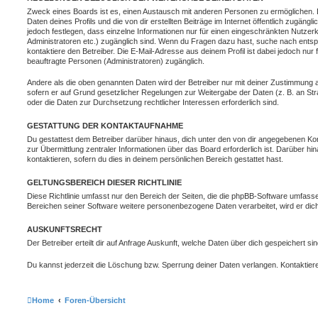
Zweck eines Boards ist es, einen Austausch mit anderen Personen zu ermöglichen. D
Daten deines Profils und die von dir erstellten Beiträge im Internet öffentlich zugäng
jedoch festlegen, dass einzelne Informationen nur für einen eingeschränkten Nutzerkr
Administratoren etc.) zugänglich sind. Wenn du Fragen dazu hast, suche nach ent
kontaktiere den Betreiber. Die E-Mail-Adresse aus deinem Profil ist dabei jedoch nur
beauftragte Personen (Administratoren) zugänglich.
Andere als die oben genannten Daten wird der Betreiber nur mit deiner Zustimmung an 
sofern er auf Grund gesetzlicher Regelungen zur Weitergabe der Daten (z. B. an Stra
oder die Daten zur Durchsetzung rechtlicher Interessen erforderlich sind.
GESTATTUNG DER KONTAKTAUFNAHME
Du gestattest dem Betreiber darüber hinaus, dich unter den von dir angegebenen Kon
zur Übermittlung zentraler Informationen über das Board erforderlich ist. Darüber h
kontaktieren, sofern du dies in deinem persönlichen Bereich gestattet hast.
GELTUNGSBEREICH DIESER RICHTLINIE
Diese Richtlinie umfasst nur den Bereich der Seiten, die die phpBB-Software umfasse
Bereichen seiner Software weitere personenbezogene Daten verarbeitet, wird er dich
AUSKUNFTSRECHT
Der Betreiber erteilt dir auf Anfrage Auskunft, welche Daten über dich gespeichert sin
Du kannst jederzeit die Löschung bzw. Sperrung deiner Daten verlangen. Kontaktiere 
Home
Foren-Übersicht