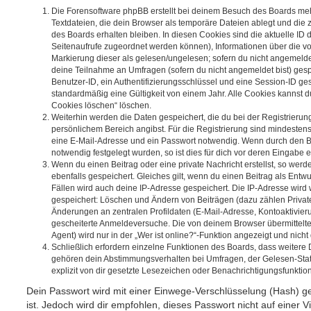
Die Forensoftware phpBB erstellt bei deinem Besuch des Boards meh
Textdateien, die dein Browser als temporäre Dateien ablegt und die
des Boards erhalten bleiben. In diesen Cookies sind die aktuelle ID d
Seitenaufrufe zugeordnet werden können), Informationen über die vo
Markierung dieser als gelesen/ungelesen; sofern du nicht angemeldet
deine Teilnahme an Umfragen (sofern du nicht angemeldet bist) ges
Benutzer-ID, ein Authentifizierungsschlüssel und eine Session-ID g
standardmäßig eine Gültigkeit von einem Jahr. Alle Cookies kannst du
Cookies löschen“ löschen.
Weiterhin werden die Daten gespeichert, die du bei der Registrierun
persönlichem Bereich angibst. Für die Registrierung sind mindesten
eine E-Mail-Adresse und ein Passwort notwendig. Wenn durch den Be
notwendig festgelegt wurden, so ist dies für dich vor deren Eingabe er
Wenn du einen Beitrag oder eine private Nachricht erstellst, so wer
ebenfalls gespeichert. Gleiches gilt, wenn du einen Beitrag als Entw
Fällen wird auch deine IP-Adresse gespeichert. Die IP-Adresse wird 
gespeichert: Löschen und Ändern von Beiträgen (dazu zählen Privat
Änderungen an zentralen Profildaten (E-Mail-Adresse, Kontoaktivier
gescheiterte Anmeldeversuche. Die von deinem Browser übermittel
Agent) wird nur in der „Wer ist online?“-Funktion angezeigt und nicht
Schließlich erfordern einzelne Funktionen des Boards, dass weitere
gehören dein Abstimmungsverhalten bei Umfragen, der Gelesen-Stat
explizit von dir gesetzte Lesezeichen oder Benachrichtigungsfunktio
Dein Passwort wird mit einer Einwege-Verschlüsselung (Hash) ge
ist. Jedoch wird dir empfohlen, dieses Passwort nicht auf einer 