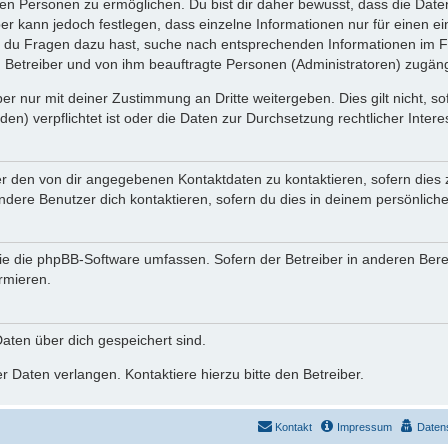
n Personen zu ermöglichen. Du bist dir daher bewusst, dass die Daten d
ber kann jedoch festlegen, dass einzelne Informationen nur für einen ei
n du Fragen dazu hast, suche nach entsprechenden Informationen im Fo
n Betreiber und von ihm beauftragte Personen (Administratoren) zugäng
r nur mit deiner Zustimmung an Dritte weitergeben. Dies gilt nicht, s
n) verpflichtet ist oder die Daten zur Durchsetzung rechtlicher Interes
er den von dir angegebenen Kontaktdaten zu kontaktieren, sofern dies 
andere Benutzer dich kontaktieren, sofern du dies in deinem persönliche
, die die phpBB-Software umfassen. Sofern der Betreiber in anderen Be
ormieren.
 Daten über dich gespeichert sind.
 Daten verlangen. Kontaktiere hierzu bitte den Betreiber.
Kontakt
Impressum
Daten