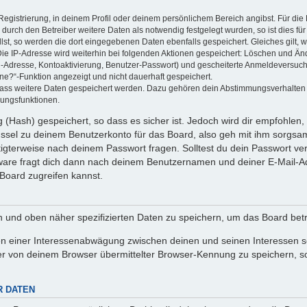
Registrierung, in deinem Profil oder deinem persönlichem Bereich angibst. Für di
rch den Betreiber weitere Daten als notwendig festgelegt wurden, so ist dies für 
llst, so werden die dort eingegebenen Daten ebenfalls gespeichert. Gleiches gilt, 
Die IP-Adresse wird weiterhin bei folgenden Aktionen gespeichert: Löschen und Än
l-Adresse, Kontoaktivierung, Benutzer-Passwort) und gescheiterte Anmeldeversuch
ine?“-Funktion angezeigt und nicht dauerhaft gespeichert.
 dass weitere Daten gespeichert werden. Dazu gehören dein Abstimmungsverhalten
gungsfunktionen.
(Hash) gespeichert, so dass es sicher ist. Jedoch wird dir empfohlen, 
ssel zu deinem Benutzerkonto für das Board, also geh mit ihm sorgsam
htigterweise nach deinem Passwort fragen. Solltest du dein Passwort v
are fragt dich dann nach deinem Benutzernamen und deiner E-Mail-Ad
Board zugreifen kannst.
en und oben näher spezifizierten Daten zu speichern, um das Board bet
en einer Interessenabwägung zwischen deinen und seinen Interessen sow
r von deinem Browser übermittelter Browser-Kennung zu speichern, so
R DATEN