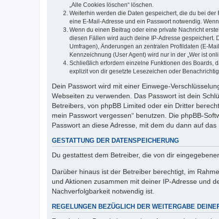
„Alle Cookies löschen“ löschen.
Weiterhin werden die Daten gespeichert, die du bei der 
eine E-Mail-Adresse und ein Passwort notwendig. Wenn du
Wenn du einen Beitrag oder eine private Nachricht erste
diesen Fällen wird auch deine IP-Adresse gespeichert. 
Umfragen), Änderungen an zentralen Profildaten (E-Mai
Kennzeichnung (User Agent) wird nur in der „Wer ist onl
Schließlich erfordern einzelne Funktionen des Boards,
explizit von dir gesetzte Lesezeichen oder Benachrichti
Dein Passwort wird mit einer Einwege-Verschlüsselung 
Webseiten zu verwenden. Das Passwort ist dein Schlü
Betreibers, von phpBB Limited oder ein Dritter berec
mein Passwort vergessen“ benutzen. Die phpBB-Softw
Passwort an diese Adresse, mit dem du dann auf das 
GESTATTUNG DER DATENSPEICHERUNG
Du gestattest dem Betreiber, die von dir eingegeben
Darüber hinaus ist der Betreiber berechtigt, im Rahm
und Aktionen zusammen mit deiner IP-Adresse und de
Nachverfolgbarkeit notwendig ist.
REGELUNGEN BEZÜGLICH DER WEITERGABE DEINE