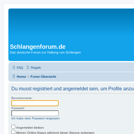
Schlangenforum.de
Das deutsche Forum zur Haltung von Schlangen
FAQ
Regeln
Home
Foren-Übersicht
Du musst registriert und angemeldet sein, um Profile anz
Benutzername:
Passwort:
Ich habe mein Passwort vergessen
Angemeldet bleiben
Meinen Online-Status während dieser Sitzung verbergen