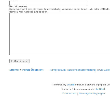
Nachrichtentext:
Diese Nachricht wird als reiner Text verschickt, verwende daher kein HTML oder BBCode. 
deine E-Mail-Adresse angegeben.
Home
Foren-Übersicht
Impressum
Datenschutzerklärung
Alle Coo
Powered by
phpBB
® Forum Software © phpBB Lim
Deutsche Übersetzung durch
phpBB.de
Datenschutz
|
Nutzungsbedingungen