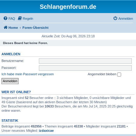
Schlangenforum.de
FAQ
Regeln
Anmelden
Home
Foren-Übersicht
Aktuelle Zeit: Do Aug 06, 2026 23:18
Dieses Board hat keine Foren.
ANMELDEN
Benutzername:
Passwort:
Ich habe mein Passwort vergessen
Angemeldet bleiben
WER IST ONLINE?
Insgesamt sind
52
Besucher online :: 3 sichtbare Mitglieder, 0 unsichtbare Mitglieder und
49 Gäste (basierend auf den aktiven Besuchern der letzten 30 Minuten)
Der Besucherrekord liegt bei
10633
Besuchern, die am Mo Jul 14, 2025 20:25 gleichzeitig
online waren.
STATISTIK
Beiträge insgesamt
492956
• Themen insgesamt
45338
• Mitglieder insgesamt
21181
•
Unser neuestes Mitglied:
izdaxicae