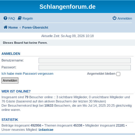
Schlangenforum.de
FAQ
Regeln
Anmelden
Home
Foren-Übersicht
Aktuelle Zeit: So Aug 09, 2026 10:18
Dieses Board hat keine Foren.
ANMELDEN
Benutzername:
Passwort:
Ich habe mein Passwort vergessen
Angemeldet bleiben
WER IST ONLINE?
Insgesamt sind
79
Besucher online :: 3 sichtbare Mitglieder, 0 unsichtbare Mitglieder und
76 Gäste (basierend auf den aktiven Besuchern der letzten 30 Minuten)
Der Besucherrekord liegt bei
10633
Besuchern, die am Mo Jul 14, 2025 20:25 gleichzeitig
online waren.
STATISTIK
Beiträge insgesamt
492956
• Themen insgesamt
45338
• Mitglieder insgesamt
21181
•
Unser neuestes Mitglied:
izdaxicae