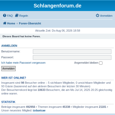
Schlangenforum.de
FAQ
Regeln
Anmelden
Home
Foren-Übersicht
Aktuelle Zeit: Do Aug 06, 2026 18:58
Dieses Board hat keine Foren.
ANMELDEN
Benutzername:
Passwort:
Ich habe mein Passwort vergessen
Angemeldet bleiben
WER IST ONLINE?
Insgesamt sind
98
Besucher online :: 5 sichtbare Mitglieder, 0 unsichtbare Mitglieder und
93 Gäste (basierend auf den aktiven Besuchern der letzten 30 Minuten)
Der Besucherrekord liegt bei
10633
Besuchern, die am Mo Jul 14, 2025 20:25 gleichzeitig
online waren.
STATISTIK
Beiträge insgesamt
492956
• Themen insgesamt
45338
• Mitglieder insgesamt
21181
•
Unser neuestes Mitglied:
izdaxicae