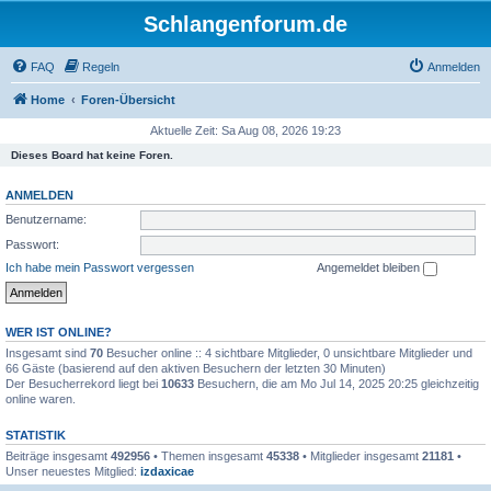
Schlangenforum.de
FAQ
Regeln
Anmelden
Home
Foren-Übersicht
Aktuelle Zeit: Sa Aug 08, 2026 19:23
Dieses Board hat keine Foren.
ANMELDEN
Benutzername:
Passwort:
Ich habe mein Passwort vergessen
Angemeldet bleiben
WER IST ONLINE?
Insgesamt sind
70
Besucher online :: 4 sichtbare Mitglieder, 0 unsichtbare Mitglieder und
66 Gäste (basierend auf den aktiven Besuchern der letzten 30 Minuten)
Der Besucherrekord liegt bei
10633
Besuchern, die am Mo Jul 14, 2025 20:25 gleichzeitig
online waren.
STATISTIK
Beiträge insgesamt
492956
• Themen insgesamt
45338
• Mitglieder insgesamt
21181
•
Unser neuestes Mitglied:
izdaxicae