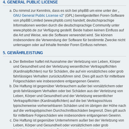
4. GENERAL PUBLIC LICENSE
Du nimmst zur Kenntnis, dass es sich bei phpBB um eine unter der „
GNU General Public License v2
“ (GPL) bereitgestellten Foren-Software
von phpBB Limited (www.phpbb.com) handelt; deutschsprachige
Informationen werden durch die deutschsprachige Community unter
www.phpbb.de zur Verfügung gestellt. Beide haben keinen Einfluss auf
die Art und Weise, wie die Software verwendet wird. Sie können
insbesondere die Verwendung der Software für bestimmte Zwecke nicht
untersagen oder auf Inhalte fremder Foren Einfluss nehmen.
5. GEWÄHRLEISTUNG
Der Betreiber haftet mit Ausnahme der Verletzung von Leben, Körper
und Gesundheit und der Verletzung wesentlicher Vertragspflichten
(Kardinalpflichten) nur für Schäden, die auf ein vorsätzliches oder grob
fahrlässiges Verhalten zurückzuführen sind. Dies gilt auch für mittelbare
Folgeschäden wie insbesondere entgangenen Gewinn.
Die Haftung ist gegenüber Verbrauchern außer bei vorsätzlichem oder
grob fahrlässigem Verhalten oder bei Schäden aus der Verletzung von
Leben, Körper und Gesundheit und der Verletzung wesentlicher
Vertragspflichten (Kardinalpflichten) auf die bei Vertragsschluss
typischerweise vorhersehbaren Schäden und im übrigen der Höhe nach
auf die vertragstypischen Durchschnittsschäden begrenzt. Dies gilt auch
für mittelbare Folgeschäden wie insbesondere entgangenen Gewinn.
Die Haftung ist gegenüber Unternehmern außer bei der Verletzung von
Leben, Körper und Gesundheit oder vorsätzlichem oder grob