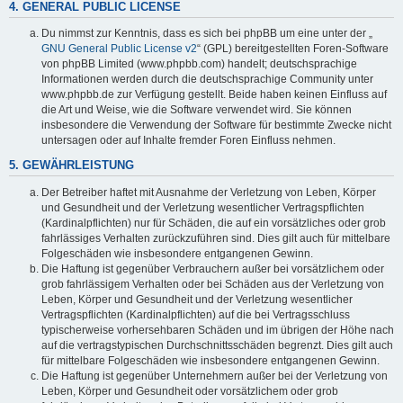
4. GENERAL PUBLIC LICENSE
Du nimmst zur Kenntnis, dass es sich bei phpBB um eine unter der „
GNU General Public License v2
“ (GPL) bereitgestellten Foren-Software
von phpBB Limited (www.phpbb.com) handelt; deutschsprachige
Informationen werden durch die deutschsprachige Community unter
www.phpbb.de zur Verfügung gestellt. Beide haben keinen Einfluss auf
die Art und Weise, wie die Software verwendet wird. Sie können
insbesondere die Verwendung der Software für bestimmte Zwecke nicht
untersagen oder auf Inhalte fremder Foren Einfluss nehmen.
5. GEWÄHRLEISTUNG
Der Betreiber haftet mit Ausnahme der Verletzung von Leben, Körper
und Gesundheit und der Verletzung wesentlicher Vertragspflichten
(Kardinalpflichten) nur für Schäden, die auf ein vorsätzliches oder grob
fahrlässiges Verhalten zurückzuführen sind. Dies gilt auch für mittelbare
Folgeschäden wie insbesondere entgangenen Gewinn.
Die Haftung ist gegenüber Verbrauchern außer bei vorsätzlichem oder
grob fahrlässigem Verhalten oder bei Schäden aus der Verletzung von
Leben, Körper und Gesundheit und der Verletzung wesentlicher
Vertragspflichten (Kardinalpflichten) auf die bei Vertragsschluss
typischerweise vorhersehbaren Schäden und im übrigen der Höhe nach
auf die vertragstypischen Durchschnittsschäden begrenzt. Dies gilt auch
für mittelbare Folgeschäden wie insbesondere entgangenen Gewinn.
Die Haftung ist gegenüber Unternehmern außer bei der Verletzung von
Leben, Körper und Gesundheit oder vorsätzlichem oder grob