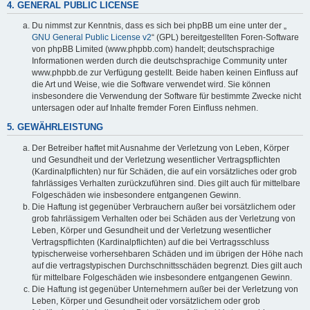
4. GENERAL PUBLIC LICENSE
Du nimmst zur Kenntnis, dass es sich bei phpBB um eine unter der „
GNU General Public License v2
“ (GPL) bereitgestellten Foren-Software
von phpBB Limited (www.phpbb.com) handelt; deutschsprachige
Informationen werden durch die deutschsprachige Community unter
www.phpbb.de zur Verfügung gestellt. Beide haben keinen Einfluss auf
die Art und Weise, wie die Software verwendet wird. Sie können
insbesondere die Verwendung der Software für bestimmte Zwecke nicht
untersagen oder auf Inhalte fremder Foren Einfluss nehmen.
5. GEWÄHRLEISTUNG
Der Betreiber haftet mit Ausnahme der Verletzung von Leben, Körper
und Gesundheit und der Verletzung wesentlicher Vertragspflichten
(Kardinalpflichten) nur für Schäden, die auf ein vorsätzliches oder grob
fahrlässiges Verhalten zurückzuführen sind. Dies gilt auch für mittelbare
Folgeschäden wie insbesondere entgangenen Gewinn.
Die Haftung ist gegenüber Verbrauchern außer bei vorsätzlichem oder
grob fahrlässigem Verhalten oder bei Schäden aus der Verletzung von
Leben, Körper und Gesundheit und der Verletzung wesentlicher
Vertragspflichten (Kardinalpflichten) auf die bei Vertragsschluss
typischerweise vorhersehbaren Schäden und im übrigen der Höhe nach
auf die vertragstypischen Durchschnittsschäden begrenzt. Dies gilt auch
für mittelbare Folgeschäden wie insbesondere entgangenen Gewinn.
Die Haftung ist gegenüber Unternehmern außer bei der Verletzung von
Leben, Körper und Gesundheit oder vorsätzlichem oder grob