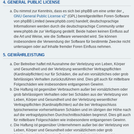
4. GENERAL PUBLIC LICENSE
Du nimmst zur Kenntnis, dass es sich bei phpBB um eine unter der „
GNU General Public License v2
“ (GPL) bereitgestellten Foren-Software
von phpBB Limited (www.phpbb.com) handelt; deutschsprachige
Informationen werden durch die deutschsprachige Community unter
www.phpbb.de zur Verfügung gestellt. Beide haben keinen Einfluss auf
die Art und Weise, wie die Software verwendet wird. Sie können
insbesondere die Verwendung der Software für bestimmte Zwecke nicht
untersagen oder auf Inhalte fremder Foren Einfluss nehmen.
5. GEWÄHRLEISTUNG
Der Betreiber haftet mit Ausnahme der Verletzung von Leben, Körper
und Gesundheit und der Verletzung wesentlicher Vertragspflichten
(Kardinalpflichten) nur für Schäden, die auf ein vorsätzliches oder grob
fahrlässiges Verhalten zurückzuführen sind. Dies gilt auch für mittelbare
Folgeschäden wie insbesondere entgangenen Gewinn.
Die Haftung ist gegenüber Verbrauchern außer bei vorsätzlichem oder
grob fahrlässigem Verhalten oder bei Schäden aus der Verletzung von
Leben, Körper und Gesundheit und der Verletzung wesentlicher
Vertragspflichten (Kardinalpflichten) auf die bei Vertragsschluss
typischerweise vorhersehbaren Schäden und im übrigen der Höhe nach
auf die vertragstypischen Durchschnittsschäden begrenzt. Dies gilt auch
für mittelbare Folgeschäden wie insbesondere entgangenen Gewinn.
Die Haftung ist gegenüber Unternehmern außer bei der Verletzung von
Leben, Körper und Gesundheit oder vorsätzlichem oder grob