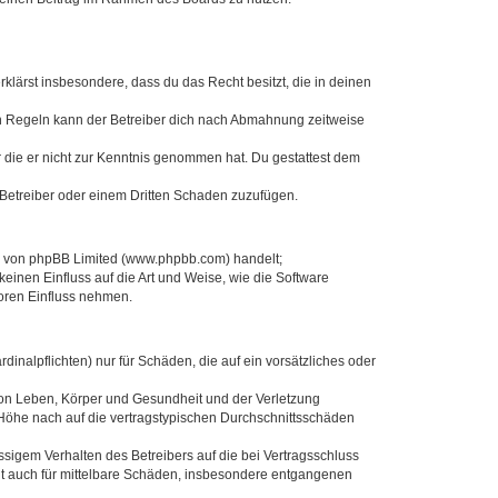
erklärst insbesondere, dass du das Recht besitzt, die in deinen
n Regeln kann der Betreiber dich nach Abmahnung zeitweise
er die er nicht zur Kenntnis genommen hat. Du gestattest dem
 Betreiber oder einem Dritten Schaden zuzufügen.
re von phpBB Limited (www.phpbb.com) handelt;
inen Einfluss auf die Art und Weise, wie die Software
oren Einfluss nehmen.
inalpflichten) nur für Schäden, die auf ein vorsätzliches oder
von Leben, Körper und Gesundheit und der Verletzung
r Höhe nach auf die vertragstypischen Durchschnittsschäden
sigem Verhalten des Betreibers auf die bei Vertragsschluss
lt auch für mittelbare Schäden, insbesondere entgangenen