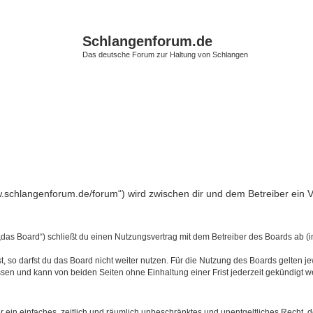
Schlangenforum.de
Das deutsche Forum zur Haltung von Schlangen
ww.schlangenforum.de/forum“) wird zwischen dir und dem Betreiber ein 
das Board“) schließt du einen Nutzungsvertrag mit dem Betreiber des Boards ab (im
 so darfst du das Board nicht weiter nutzen. Für die Nutzung des Boards gelten jew
sen und kann von beiden Seiten ohne Einhaltung einer Frist jederzeit gekündigt w
ber ein einfaches, zeitlich und räumlich unbeschränktes und unentgeltliches Recht