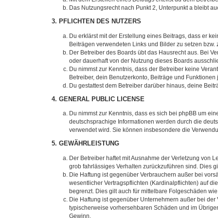
Das Nutzungsrecht nach Punkt 2, Unterpunkt a bleibt 
3. PFLICHTEN DES NUTZERS
Du erklärst mit der Erstellung eines Beitrags, dass er ke
Beiträgen verwendeten Links und Bilder zu setzen bzw.
Der Betreiber des Boards übt das Hausrecht aus. Bei V
oder dauerhaft von der Nutzung dieses Boards ausschlie
Du nimmst zur Kenntnis, dass der Betreiber keine Verantw
Betreiber, dein Benutzerkonto, Beiträge und Funktionen 
Du gestattest dem Betreiber darüber hinaus, deine Beit
4. GENERAL PUBLIC LICENSE
Du nimmst zur Kenntnis, dass es sich bei phpBB um eine
deutschsprachige Informationen werden durch die deuts
verwendet wird. Sie können insbesondere die Verwendun
5. GEWÄHRLEISTUNG
Der Betreiber haftet mit Ausnahme der Verletzung von Le
grob fahrlässiges Verhalten zurückzuführen sind. Dies 
Die Haftung ist gegenüber Verbrauchern außer bei vors
wesentlicher Vertragspflichten (Kardinalpflichten) auf
begrenzt. Dies gilt auch für mittelbare Folgeschäden 
Die Haftung ist gegenüber Unternehmern außer bei der V
typischerweise vorhersehbaren Schäden und im Übrigen 
Gewinn.