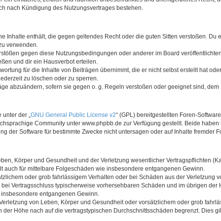
auch nach Kündigung des Nutzungsvertrages bestehen.
ine Inhalte enthält, die gegen geltendes Recht oder die guten Sitten verstoßen. Du 
 zu verwenden.
erstößen gegen diese Nutzungsbedingungen oder anderer im Board veröffentlichte
ßen und dir ein Hausverbot erteilen.
ortung für die Inhalte von Beiträgen übernimmt, die er nicht selbst erstellt hat od
jederzeit zu löschen oder zu sperren.
räge abzuändern, sofern sie gegen o. g. Regeln verstoßen oder geeignet sind, dem
 unter der „
GNU General Public License v2
“ (GPL) bereitgestellten Foren-Softwa
chsprachige Community unter www.phpbb.de zur Verfügung gestellt. Beide haben ke
g der Software für bestimmte Zwecke nicht untersagen oder auf Inhalte fremder F
ben, Körper und Gesundheit und der Verletzung wesentlicher Vertragspflichten (Kard
gilt auch für mittelbare Folgeschäden wie insbesondere entgangenen Gewinn.
ätzlichem oder grob fahrlässigem Verhalten oder bei Schäden aus der Verletzung 
 die bei Vertragsschluss typischerweise vorhersehbaren Schäden und im übrigen de
wie insbesondere entgangenen Gewinn.
erletzung von Leben, Körper und Gesundheit oder vorsätzlichem oder grob fahrläs
der Höhe nach auf die vertragstypischen Durchschnittsschäden begrenzt. Dies gi