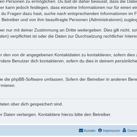
n Personen zu ermöglichen. Du bist dir daher bewusst, dass die Daten d
ber kann jedoch festlegen, dass einzelne Informationen nur für einen ei
n du Fragen dazu hast, suche nach entsprechenden Informationen im Fo
n Betreiber und von ihm beauftragte Personen (Administratoren) zugäng
r nur mit deiner Zustimmung an Dritte weitergeben. Dies gilt nicht, s
n) verpflichtet ist oder die Daten zur Durchsetzung rechtlicher Interes
er den von dir angegebenen Kontaktdaten zu kontaktieren, sofern dies 
andere Benutzer dich kontaktieren, sofern du dies in deinem persönliche
, die die phpBB-Software umfassen. Sofern der Betreiber in anderen Be
ormieren.
 Daten über dich gespeichert sind.
 Daten verlangen. Kontaktiere hierzu bitte den Betreiber.
Kontakt
Impressum
Daten