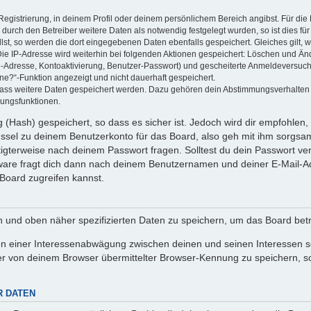
Registrierung, in deinem Profil oder deinem persönlichem Bereich angibst. Für di
rch den Betreiber weitere Daten als notwendig festgelegt wurden, so ist dies für 
llst, so werden die dort eingegebenen Daten ebenfalls gespeichert. Gleiches gilt, 
Die IP-Adresse wird weiterhin bei folgenden Aktionen gespeichert: Löschen und Än
l-Adresse, Kontoaktivierung, Benutzer-Passwort) und gescheiterte Anmeldeversuch
ine?“-Funktion angezeigt und nicht dauerhaft gespeichert.
 dass weitere Daten gespeichert werden. Dazu gehören dein Abstimmungsverhalten
gungsfunktionen.
(Hash) gespeichert, so dass es sicher ist. Jedoch wird dir empfohlen, 
ssel zu deinem Benutzerkonto für das Board, also geh mit ihm sorgsam
htigterweise nach deinem Passwort fragen. Solltest du dein Passwort v
are fragt dich dann nach deinem Benutzernamen und deiner E-Mail-Ad
Board zugreifen kannst.
en und oben näher spezifizierten Daten zu speichern, um das Board bet
en einer Interessenabwägung zwischen deinen und seinen Interessen sow
r von deinem Browser übermittelter Browser-Kennung zu speichern, so
R DATEN