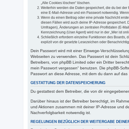
„Alle Cookies löschen“ löschen.
Weiterhin werden die Daten gespeichert, die du bei der 
eine E-Mail-Adresse und ein Passwort notwendig. Wenn du
Wenn du einen Beitrag oder eine private Nachricht erste
diesen Fällen wird auch deine IP-Adresse gespeichert. 
Umfragen), Änderungen an zentralen Profildaten (E-Mai
Kennzeichnung (User Agent) wird nur in der „Wer ist onl
Schließlich erfordern einzelne Funktionen des Boards,
explizit von dir gesetzte Lesezeichen oder Benachrichti
Dein Passwort wird mit einer Einwege-Verschlüsselung 
Webseiten zu verwenden. Das Passwort ist dein Schlü
Betreibers, von phpBB Limited oder ein Dritter berec
mein Passwort vergessen“ benutzen. Die phpBB-Softw
Passwort an diese Adresse, mit dem du dann auf das 
GESTATTUNG DER DATENSPEICHERUNG
Du gestattest dem Betreiber, die von dir eingegeben
Darüber hinaus ist der Betreiber berechtigt, im Rahm
und Aktionen zusammen mit deiner IP-Adresse und de
Nachverfolgbarkeit notwendig ist.
REGELUNGEN BEZÜGLICH DER WEITERGABE DEINE