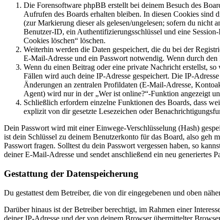
Die Forensoftware phpBB erstellt bei deinem Besuch des Board
Aufrufen des Boards erhalten bleiben. In diesen Cookies sind d
(zur Markierung dieser als gelesen/ungelesen; sofern du nicht 
Benutzer-ID, ein Authentifizierungsschlüssel und eine Session-
Cookies löschen“ löschen.
Weiterhin werden die Daten gespeichert, die du bei der Registr
E-Mail-Adresse und ein Passwort notwendig. Wenn durch den Bet
Wenn du einen Beitrag oder eine private Nachricht erstellst, so
Fällen wird auch deine IP-Adresse gespeichert. Die IP-Adress
Änderungen an zentralen Profildaten (E-Mail-Adresse, Kontoa
Agent) wird nur in der „Wer ist online?“-Funktion angezeigt un
Schließlich erfordern einzelne Funktionen des Boards, dass w
explizit von dir gesetzte Lesezeichen oder Benachrichtigungsfu
Dein Passwort wird mit einer Einwege-Verschlüsselung (Hash) gespeich
ist dein Schlüssel zu deinem Benutzerkonto für das Board, also geh m
Passwort fragen. Solltest du dein Passwort vergessen haben, so kan
deiner E-Mail-Adresse und sendet anschließend ein neu generiertes P
Gestattung der Datenspeicherung
Du gestattest dem Betreiber, die von dir eingegebenen und oben nähe
Darüber hinaus ist der Betreiber berechtigt, im Rahmen einer Intere
deiner IP-Adresse und der von deinem Browser übermittelter Browser