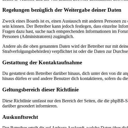
Regelungen bezüglich der Weitergabe deiner Daten
Zweck eines Boards ist es, einen Austausch mit anderen Personen zu er
sein können. Der Betreiber kann jedoch festlegen, dass einzelne Infor
Fragen dazu hast, suche nach entsprechenden Informationen im Forum 
Personen (Administratoren) zugänglich.
Andere als die oben genannten Daten wird der Betreiber nur mit deine
Strafverfolgungsbehörden) verpflichtet ist oder die Daten zur Durchset
Gestattung der Kontaktaufnahme
Du gestattest dem Betreiber darüber hinaus, dich unter den von dir a
hinaus dürfen er und andere Benutzer dich kontaktieren, sofern du die
Geltungsbereich dieser Richtlinie
Diese Richtlinie umfasst nur den Bereich der Seiten, die die phpBB-S
darüber gesondert informieren.
Auskunftsrecht
Der Betreiber erteilt dir auf Anfrage Auskunft, welche Daten über dic