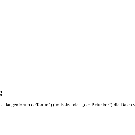
g
w.schlangenforum.de/forum“) (im Folgenden „der Betreiber“) die Date