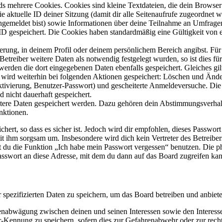
s mehrere Cookies. Cookies sind kleine Textdateien, die dein Browser 
ie aktuelle ID deiner Sitzung (damit dir alle Seitenaufrufe zugeordnet
angemeldet bist) sowie Informationen über deine Teilnahme an Umfragen
ID gespeichert. Die Cookies haben standardmäßig eine Gültigkeit von e
ierung, in deinem Profil oder deinem persönlichem Bereich angibst. Für
reiber weitere Daten als notwendig festgelegt wurden, so ist dies für 
 werden die dort eingegebenen Daten ebenfalls gespeichert. Gleiches gi
e wird weiterhin bei folgenden Aktionen gespeichert: Löschen und Änd
ktivierung, Benutzer-Passwort) und gescheiterte Anmeldeversuche. D
d nicht dauerhaft gespeichert.
eitere Daten gespeichert werden. Dazu gehören dein Abstimmungsverhal
nktionen.
ert, so dass es sicher ist. Jedoch wird dir empfohlen, dieses Passwor
it ihm sorgsam um. Insbesondere wird dich kein Vertreter des Betreibe
nst du die Funktion „Ich habe mein Passwort vergessen“ benutzen. Di
asswort an diese Adresse, mit dem du dann auf das Board zugreifen kan
r spezifizierten Daten zu speichern, um das Board betreiben und anbiet
ssenabwägung zwischen deinen und seinen Interessen sowie den Interes
-Kennung zu speichern, sofern dies zur Gefahrenabwehr oder zur recht