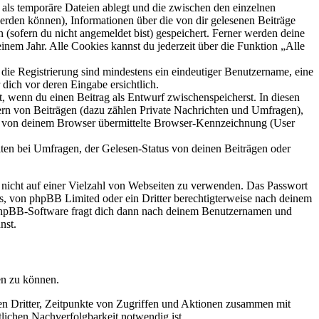
als temporäre Dateien ablegt und die zwischen den einzelnen
 werden können), Informationen über die von dir gelesenen Beiträge
 (sofern du nicht angemeldet bist) gespeichert. Ferner werden deine
inem Jahr. Alle Cookies kannst du jederzeit über die Funktion „Alle
 die Registrierung sind mindestens ein eindeutiger Benutzername, eine
dich vor deren Eingabe ersichtlich.
lt, wenn du einen Beitrag als Entwurf zwischenspeicherst. In diesen
ern von Beiträgen (dazu zählen Private Nachrichten und Umfragen),
ie von deinem Browser übermittelte Browser-Kennzeichnung (User
ten bei Umfragen, der Gelesen-Status von deinen Beiträgen oder
t nicht auf einer Vielzahl von Webseiten zu verwenden. Das Passwort
rs, von phpBB Limited oder ein Dritter berechtigterweise nach deinem
e phpBB-Software fragt dich dann nach deinem Benutzernamen und
nst.
en zu können.
sen Dritter, Zeitpunkte von Zugriffen und Aktionen zusammen mit
lichen Nachverfolgbarkeit notwendig ist.