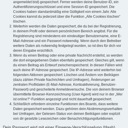
angemeldet bist) gespeichert. Ferner werden deine Benutzer-ID, ein
Authentifizierungsschlüssel und eine Session-ID gespeichert. Die
Cookies haben standardmäßig eine Gültigkeit von einem Jahr. Alle
Cookies kannst du jederzeit über die Funktion „Alle Cookies löschen“
löschen.
Weiterhin werden die Daten gespeichert, die du bei der Registrierung,
in deinem Profil oder deinem persönlichem Bereich angibst. Für die
Registrierung sind mindestens ein eindeutiger Benutzername, eine E-
Mail-Adresse und ein Passwort notwendig. Wenn durch den Betreiber
weitere Daten als notwendig festgelegt wurden, so ist dies für dich vor
deren Eingabe ersichtlich.
Wenn du einen Beitrag oder eine private Nachricht erstellst, so werden
die dort eingegebenen Daten ebenfalls gespeichert. Gleiches gilt, wenn
du einen Beitrag als Entwurf zwischenspeicherst. In diesen Fällen wird
auch deine IP-Adresse gespeichert. Die IP-Adresse wird weiterhin bei
folgenden Aktionen gespeichert: Löschen und Ändern von Beiträgen
(dazu zählen Private Nachrichten und Umfragen), Änderungen an
zentralen Profildaten (E-Mail-Adresse, Kontoaktivierung, Benutzer-
Passwort) und gescheiterte Anmeldeversuche. Die von deinem Browser
übermittelte Browser-Kennzeichnung (User Agent) wird nur in der „Wer
ist online?“-Funktion angezeigt und nicht dauerhaft gespeichert.
Schließlich erfordern einzelne Funktionen des Boards, dass weitere
Daten gespeichert werden. Dazu gehören dein Abstimmungsverhalten
bei Umfragen, der Gelesen-Status von deinen Beiträgen oder explizit
von dir gesetzte Lesezeichen oder Benachrichtigungsfunktionen.
Dein Passwort wird mit einer Einwege-Verschlüsselung (Hash)