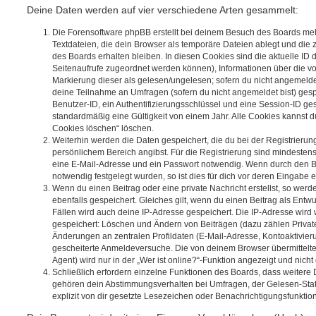
Deine Daten werden auf vier verschiedene Arten gesammelt:
Die Forensoftware phpBB erstellt bei deinem Besuch des Boards meh
Textdateien, die dein Browser als temporäre Dateien ablegt und die
des Boards erhalten bleiben. In diesen Cookies sind die aktuelle ID d
Seitenaufrufe zugeordnet werden können), Informationen über die vo
Markierung dieser als gelesen/ungelesen; sofern du nicht angemeldet
deine Teilnahme an Umfragen (sofern du nicht angemeldet bist) ges
Benutzer-ID, ein Authentifizierungsschlüssel und eine Session-ID g
standardmäßig eine Gültigkeit von einem Jahr. Alle Cookies kannst du
Cookies löschen“ löschen.
Weiterhin werden die Daten gespeichert, die du bei der Registrierun
persönlichem Bereich angibst. Für die Registrierung sind mindesten
eine E-Mail-Adresse und ein Passwort notwendig. Wenn durch den Be
notwendig festgelegt wurden, so ist dies für dich vor deren Eingabe er
Wenn du einen Beitrag oder eine private Nachricht erstellst, so wer
ebenfalls gespeichert. Gleiches gilt, wenn du einen Beitrag als Entw
Fällen wird auch deine IP-Adresse gespeichert. Die IP-Adresse wird 
gespeichert: Löschen und Ändern von Beiträgen (dazu zählen Privat
Änderungen an zentralen Profildaten (E-Mail-Adresse, Kontoaktivier
gescheiterte Anmeldeversuche. Die von deinem Browser übermittel
Agent) wird nur in der „Wer ist online?“-Funktion angezeigt und nicht
Schließlich erfordern einzelne Funktionen des Boards, dass weitere
gehören dein Abstimmungsverhalten bei Umfragen, der Gelesen-Stat
explizit von dir gesetzte Lesezeichen oder Benachrichtigungsfunktio