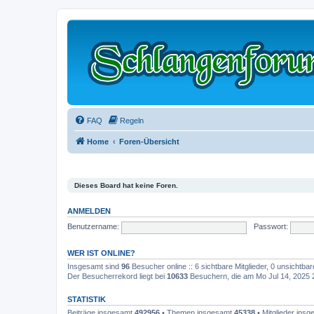
FAQ
Regeln
Home
Foren-Übersicht
Dieses Board hat keine Foren.
ANMELDEN
Benutzername:
Passwort:
WER IST ONLINE?
Insgesamt sind
96
Besucher online :: 6 sichtbare Mitglieder, 0 unsichtb
Der Besucherrekord liegt bei
10633
Besuchern, die am Mo Jul 14, 2025 20
STATISTIK
Beiträge insgesamt
492956
• Themen insgesamt
45338
• Mitglieder ins