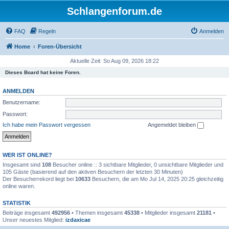
Schlangenforum.de
FAQ
Regeln
Anmelden
Home
Foren-Übersicht
Aktuelle Zeit: So Aug 09, 2026 18:22
Dieses Board hat keine Foren.
ANMELDEN
Benutzername:
Passwort:
Ich habe mein Passwort vergessen
Angemeldet bleiben
WER IST ONLINE?
Insgesamt sind
108
Besucher online :: 3 sichtbare Mitglieder, 0 unsichtbare Mitglieder und
105 Gäste (basierend auf den aktiven Besuchern der letzten 30 Minuten)
Der Besucherrekord liegt bei
10633
Besuchern, die am Mo Jul 14, 2025 20:25 gleichzeitig
online waren.
STATISTIK
Beiträge insgesamt
492956
• Themen insgesamt
45338
• Mitglieder insgesamt
21181
•
Unser neuestes Mitglied:
izdaxicae