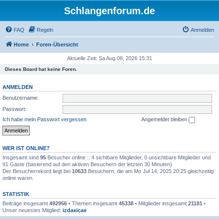
Schlangenforum.de
FAQ
Regeln
Anmelden
Home
Foren-Übersicht
Aktuelle Zeit: Sa Aug 08, 2026 15:31
Dieses Board hat keine Foren.
ANMELDEN
Benutzername:
Passwort:
Ich habe mein Passwort vergessen
Angemeldet bleiben
WER IST ONLINE?
Insgesamt sind
95
Besucher online :: 4 sichtbare Mitglieder, 0 unsichtbare Mitglieder und
91 Gäste (basierend auf den aktiven Besuchern der letzten 30 Minuten)
Der Besucherrekord liegt bei
10633
Besuchern, die am Mo Jul 14, 2025 20:25 gleichzeitig
online waren.
STATISTIK
Beiträge insgesamt
492956
• Themen insgesamt
45338
• Mitglieder insgesamt
21181
•
Unser neuestes Mitglied:
izdaxicae