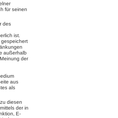
elner
ch für seinen
r des
lich ist.
h gespeichert
hränkungen
e außerhalb
r Meinung der
 Medium
eite aus
tes als
 zu diesen
ttels der in
ktion, E-