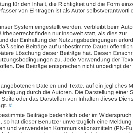
ng für den Inhalt, die Richtigkeit und die Form einz
rfasser von Einträgen ist als Autor selbstverantwortli
nser System eingestellt werden, verbleibt beim Auto
heberrecht finden nur insoweit statt, als dies zur
nd der Einhaltung der Nutzungsbedingungen erforder
 daß seine Beiträge auf unbestimmte Dauer öffentlic
pätere Löschung dieser Beiträge hat. Diesen Einsc
Nutzungsbedingungen zu. Jede Verwendung der Text
roffen. Die Beiträge entsprechen nicht unbedingt de
en angebotenen Dateien und Texte, auf ein jegliches
ehmigung durch die Autoren. Die Darstellung einer S
Seite oder das Darstellen von Inhalten dieses Diens
agt.
#
bestimmte Beiträge bedenklich oder im Widerspruch
o hat dieser Benutzer unverzüglich eine Meldung mi
lten und verwendeten Kommunikationsmitteln (PN-Fun