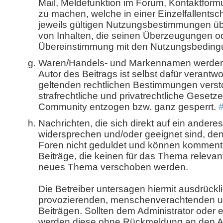
Mail, Meldefunktion im Forum, Kontaktform
zu machen, welche in einer Einzelfallents
jeweils gültigen Nutzungsbestimmungen üb
von Inhalten, die seinen Überzeugungen o
Übereinstimmung mit den Nutzungsbedingu
Waren/Handels- und Markennamen werden o
Autor des Beitrags ist selbst dafür verantwo
geltenden rechtlichen Bestimmungen verst
strafrechtliche und privatrechtliche Gesetz
Community entzogen bzw. ganz gesperrt.
Nachrichten, die sich direkt auf ein ande
widersprechen und/oder geeignet sind, den
Foren nicht geduldet und können kommenta
Beiträge, die keinen für das Thema relevant
neues Thema verschoben werden.
Die Betreiber untersagen hiermit ausdrückli
provozierenden, menschenverachtenden un
Beiträgen. Sollten dem Administrator oder 
werden diese ohne Rückmeldung an den Aut