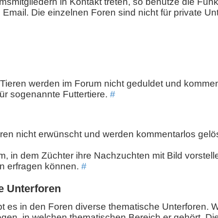
smitgliedern in Kontakt treten, so benutze die Funkt
 Email. Die einzelnen Foren sind nicht für private U
 Tieren werden im Forum nicht geduldet und kommen
für sogenannte Futtertiere.
#
ren nicht erwünscht und werden kommentarlos gelös
, in dem Züchter ihre Nachzuchten mit Bild vorstel
en erfragen können.
#
e Unterforen
bt es in den Foren diverse thematische Unterforen. Wi
gen, in welchen thematischen Bereich er gehört. Die