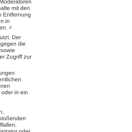
 Moderatoren
alte mit den
e Entfernung
n in
sen.
#
tzt. Der
t gegen die
 sowie
r Zugriff zur
gungen
entlichen
nnen
 oder in ein
n,
rstoßenden
fallen,
strator oder