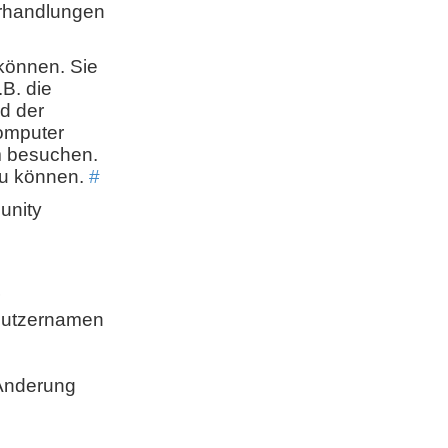
erhandlungen
können. Sie
B. die
d der
omputer
em besuchen.
zu können.
#
unity
enutzernamen
 Änderung