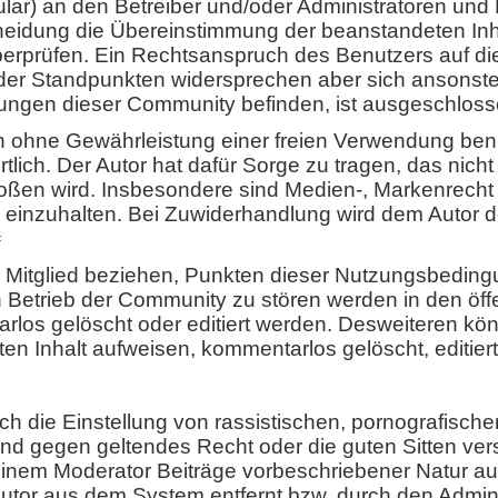
ular) an den Betreiber und/oder Administratoren und
cheidung die Übereinstimmung der beanstandeten Inh
erprüfen. Ein Rechtsanspruch des Benutzers auf di
der Standpunkten widersprechen aber sich ansonste
ngen dieser Community befinden, ist ausgeschlos
hne Gewährleistung einer freien Verwendung benu
rtlich. Der Autor hat dafür Sorge zu tragen, das nich
oßen wird. Insbesondere sind Medien-, Markenrecht
e einzuhalten. Bei Zuwiderhandlung wird dem Autor de
#
res Mitglied beziehen, Punkten dieser Nutzungsbedin
 Betrieb der Community zu stören werden in den öff
rlos gelöscht oder editiert werden. Desweiteren kö
en Inhalt aufweisen, kommentarlos gelöscht, editiert
ch die Einstellung von rassistischen, pornografische
d gegen geltendes Recht oder die guten Sitten ve
einem Moderator Beiträge vorbeschriebener Natur auf
or aus dem System entfernt bzw. durch den Admini