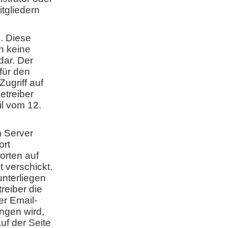
itgliedern
n. Diese
en keine
dar. Der
 für den
Zugriff auf
etreiber
il vom 12.
m Server
ort
orten auf
 verschickt.
nterliegen
reiber die
er Email-
ngen wird,
uf der Seite