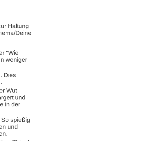
zur Haltung
 Thema/Deine
er "Wie
en weniger
. Dies
.
der Wut
ärgert und
e in der
 So spießig
sen und
en.