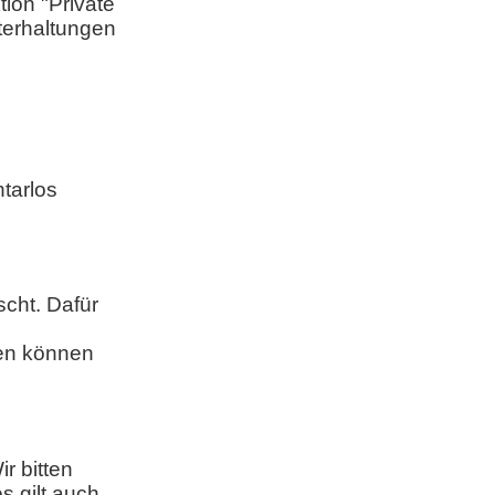
ion "Private
nterhaltungen
tarlos
cht. Dafür
len können
r bitten
s gilt auch