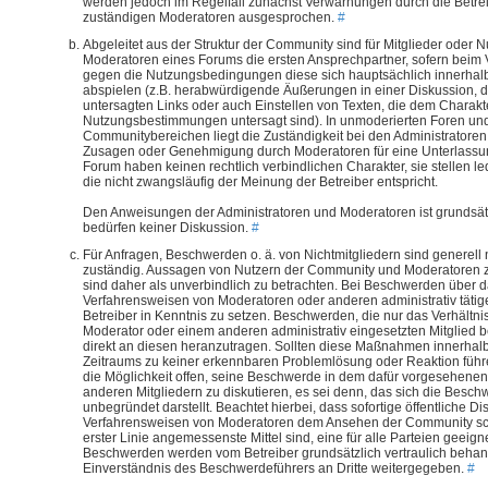
werden jedoch im Regelfall zunächst Verwarnungen durch die Betrei
zuständigen Moderatoren ausgesprochen.
#
Abgeleitet aus der Struktur der Community sind für Mitglieder oder N
Moderatoren eines Forums die ersten Ansprechpartner, sofern beim 
gegen die Nutzungsbedingungen diese sich hauptsächlich innerhal
abspielen (z.B. herabwürdigende Äußerungen in einer Diskussion, 
untersagten Links oder auch Einstellen von Texten, die dem Charakt
Nutzungsbestimmungen untersagt sind). In unmoderierten Foren un
Communitybereichen liegt die Zuständigkeit bei den Administratoren
Zusagen oder Genehmigung durch Moderatoren für eine Unterlassu
Forum haben keinen rechtlich verbindlichen Charakter, sie stellen le
die nicht zwangsläufig der Meinung der Betreiber entspricht.
Den Anweisungen der Administratoren und Moderatoren ist grundsätzl
bedürfen keiner Diskussion.
#
Für Anfragen, Beschwerden o. ä. von Nichtmitgliedern sind generell n
zuständig. Aussagen von Nutzern der Community und Moderatoren
sind daher als unverbindlich zu betrachten. Bei Beschwerden über d
Verfahrensweisen von Moderatoren oder anderen administrativ tätige
Betreiber in Kenntnis zu setzen. Beschwerden, die nur das Verhältn
Moderator oder einem anderen administrativ eingesetzten Mitglied b
direkt an diesen heranzutragen. Sollten diese Maßnahmen innerha
Zeitraums zu keiner erkennbaren Problemlösung oder Reaktion führ
die Möglichkeit offen, seine Beschwerde in dem dafür vorgesehenen
anderen Mitgliedern zu diskutieren, es sei denn, das sich die Beschw
unbegründet darstellt. Beachtet hierbei, dass sofortige öffentliche D
Verfahrensweisen von Moderatoren dem Ansehen der Community sch
erster Linie angemessenste Mittel sind, eine für alle Parteien geeig
Beschwerden werden vom Betreiber grundsätzlich vertraulich behan
Einverständnis des Beschwerdeführers an Dritte weitergegeben.
#