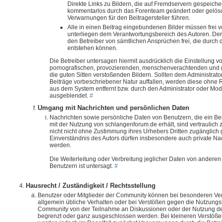
Direkte Links zu Bildern, die auf Fremdservern gespeiche
kommentarlos durch das Forenteam geändert oder gelös
Verwarnungen für den Beitragersteller führen.
Alle in einen Beitrag eingebundenen Bilder müssen frei v
unterliegen dem Verantwortungsbereich des Autoren. Der A
den Betreiber von sämtlichen Ansprüchen frei, die durch d
entstehen können.
Die Betreiber untersagen hiermit ausdrücklich die Einstellung vo
pornografischen, provozierenden, menschenverachtenden und 
die guten Sitten verstoßenden Bildern. Sollten dem Administrat
Beiträge vorbeschriebener Natur auffallen, werden diese ohne
aus dem System entfernt bzw. durch den Administrator oder Mode
ausgeblendet.
#
Umgang mit Nachrichten und persönlichen Daten
Nachrichten sowie persönliche Daten von Benutzern, die ein 
mit der Nutzung von schlangenforum.de erhält, sind vertraulich
nicht nicht ohne Zustimmung ihres Urhebers Dritten zugänglich
Einverständnis des Autors dürfen insbesondere auch private Nach
werden.
Die Weiterleitung oder Verbreitung jeglicher Daten von anderen
Benutzern ist untersagt.
#
Hausrecht / Zuständigkeit / Rechtsstellung
Benutzer oder Mitglieder der Community können bei besonderen Ve
allgemein übliche Verhalten oder bei Verstößen gegen die Nutzung
Community von der Teilnahme an Diskussionen oder der Nutzung de
begrenzt oder ganz ausgeschlossen werden. Bei kleineren Verstöße