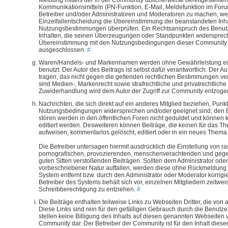
Meldung mittels der in der Community üblicherweise bereitgestellt
Kommunikationsmitteln (PN-Funktion, E-Mail, Meldefunktion im Foru
Betreiber und/oder Administratoren und Moderatoren zu machen, wel
Einzelfallentscheidung die Übereinstimmung der beanstandeten Inhal
Nutzungsbestimmungen überprüfen. Ein Rechtsanspruch des Benutze
Inhalten, die seinen Überzeugungen oder Standpunkten widersprech
Übereinstimmung mit den Nutzungsbedingungen dieser Community b
ausgeschlossen.
#
Waren/Handels- und Markennamen werden ohne Gewährleistung ei
benutzt. Der Autor des Beitrags ist selbst dafür verantwortlich. Der A
tragen, das nicht gegen die geltenden rechtlichen Bestimmungen ve
sind Medien-, Markenrecht sowie strafrechtliche und privatrechtliche
Zuwiderhandlung wird dem Autor der Zugriff zur Community entzoge
Nachrichten, die sich direkt auf ein anderes Mitglied beziehen, Punk
Nutzungsbedingungen widersprechen und/oder geeignet sind, den 
stören werden in den öffentlichen Foren nicht geduldet und können
editiert werden. Desweiteren können Beiträge, die keinen für das Th
aufweisen, kommentarlos gelöscht, editiert oder in ein neues Them
Die Betreiber untersagen hiermit ausdrücklich die Einstellung von ra
pornografischen, provozierenden, menschenverachtenden und gege
guten Sitten verstoßenden Beiträgen. Sollten dem Administrator ode
vorbeschriebener Natur auffallen, werden diese ohne Rückmeldung
System entfernt bzw. durch den Administrator oder Moderator korrigi
Betreiber des Systems behält sich vor, einzelnen Mitgliedern zeitwei
Schreibberechtigung zu entziehen.
#
Die Beiträge enthalten teilweise Links zu Webseiten Dritter, die von
Diese Links sind rein für den gefälligen Gebrauch durch die Benutze
stellen keine Billigung des Inhalts auf diesen genannten Webseiten 
Community dar. Der Betreiber der Community ist für den Inhalt dieser