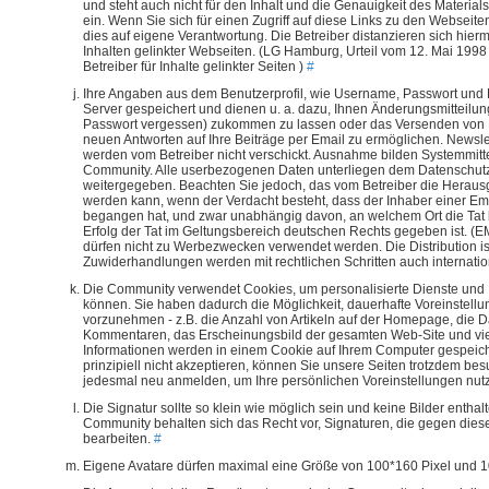
und steht auch nicht für den Inhalt und die Genauigkeit des Material
ein. Wenn Sie sich für einen Zugriff auf diese Links zu den Webseiten
dies auf eigene Verantwortung. Die Betreiber distanzieren sich hier
Inhalten gelinkter Webseiten. (LG Hamburg, Urteil vom 12. Mai 1998
Betreiber für Inhalte gelinkter Seiten )
#
Ihre Angaben aus dem Benutzerprofil, wie Username, Passwort und
Server gespeichert und dienen u. a. dazu, Ihnen Änderungsmitteilung
Passwort vergessen) zukommen zu lassen oder das Versenden von 
neuen Antworten auf Ihre Beiträge per Email zu ermöglichen. Newsl
werden vom Betreiber nicht verschickt. Ausnahme bilden Systemmitte
Community. Alle userbezogenen Daten unterliegen dem Datenschutz 
weitergegeben. Beachten Sie jedoch, das vom Betreiber die Heraus
werden kann, wenn der Verdacht besteht, dass der Inhaber einer Ema
begangen hat, und zwar unabhängig davon, an welchem Ort die Tat 
Erfolg der Tat im Geltungsbereich deutschen Rechts gegeben ist. (E
dürfen nicht zu Werbezwecken verwendet werden. Die Distribution ist
Zuwiderhandlungen werden mit rechtlichen Schritten auch internation
Die Community verwendet Cookies, um personalisierte Dienste und 
können. Sie haben dadurch die Möglichkeit, dauerhafte Voreinstellu
vorzunehmen - z.B. die Anzahl von Artikeln auf der Homepage, die D
Kommentaren, das Erscheinungsbild der gesamten Web-Site und vie
Informationen werden in einem Cookie auf Ihrem Computer gespeic
prinzipiell nicht akzeptieren, können Sie unsere Seiten trotzdem be
jedesmal neu anmelden, um Ihre persönlichen Voreinstellungen nu
Die Signatur sollte so klein wie möglich sein und keine Bilder enthal
Community behalten sich das Recht vor, Signaturen, die gegen dies
bearbeiten.
#
Eigene Avatare dürfen maximal eine Größe von 100*160 Pixel und 