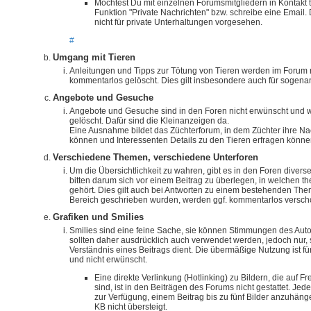
Möchtest Du mit einzelnen Forumsmitgliedern in Kontakt t
Funktion "Private Nachrichten" bzw. schreibe eine Email.
nicht für private Unterhaltungen vorgesehen.
#
Umgang mit Tieren
Anleitungen und Tipps zur Tötung von Tieren werden im Forum 
kommentarlos gelöscht. Dies gilt insbesondere auch für sogenan
Angebote und Gesuche
Angebote und Gesuche sind in den Foren nicht erwünscht und
gelöscht. Dafür sind die Kleinanzeigen da.
Eine Ausnahme bildet das Züchterforum, in dem Züchter ihre Nac
können und Interessenten Details zu den Tieren erfragen könn
Verschiedene Themen, verschiedene Unterforen
Um die Übersichtlichkeit zu wahren, gibt es in den Foren divers
bitten darum sich vor einem Beitrag zu überlegen, in welchen t
gehört. Dies gilt auch bei Antworten zu einem bestehenden Them
Bereich geschrieben wurden, werden ggf. kommentarlos versch
Grafiken und Smilies
Smilies sind eine feine Sache, sie können Stimmungen des Aut
sollten daher ausdrücklich auch verwendet werden, jedoch nur
Verständnis eines Beitrags dient. Die übermäßige Nutzung ist fü
und nicht erwünscht.
Eine direkte Verlinkung (Hotlinking) zu Bildern, die auf 
sind, ist in den Beiträgen des Forums nicht gestattet. Jed
zur Verfügung, einem Beitrag bis zu fünf Bilder anzuhän
KB nicht übersteigt.