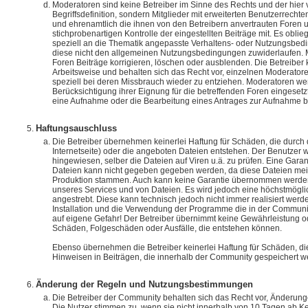
Moderatoren sind keine Betreiber im Sinne des Rechts und der hier
Begriffsdefinition, sondern Mitglieder mit erweiterten Benutzerrechte
und ehrenamtlich die ihnen von den Betreibern anvertrauten Foren u
stichprobenartigen Kontrolle der eingestellten Beiträge mit. Es oblieg
speziell an die Thematik angepasste Verhaltens- oder Nutzungsbedi
diese nicht den allgemeinen Nutzungsbedingungen zuwiderlaufen. 
Foren Beiträge korrigieren, löschen oder ausblenden. Die Betreiber 
Arbeitsweise und behalten sich das Recht vor, einzelnen Moderatore
speziell bei deren Missbrauch wieder zu entziehen. Moderatoren we
Berücksichtigung ihrer Eignung für die betreffenden Foren eingesetz
eine Aufnahme oder die Bearbeitung eines Antrages zur Aufnahme be
Haftungsauschluss
Die Betreiber übernehmen keinerlei Haftung für Schäden, die durch
Internetseite) oder die angeboten Dateien entstehen. Der Benutzer w
hingewiesen, selber die Dateien auf Viren u.ä. zu prüfen. Eine Garant
Dateien kann nicht gegeben gegeben werden, da diese Dateien meis
Produktion stammen. Auch kann keine Garantie übernommen werden f
unseres Services und von Dateien. Es wird jedoch eine höchstmögli
angestrebt. Diese kann technisch jedoch nicht immer realisiert werd
Installation und die Verwendung der Programme die in der Community
auf eigene Gefahr! Der Betreiber übernimmt keine Gewährleistung o
Schäden, Folgeschäden oder Ausfälle, die entstehen können.
Ebenso übernehmen die Betreiber keinerlei Haftung für Schäden, di
Hinweisen in Beiträgen, die innerhalb der Community gespeichert w
Änderung der Regeln und Nutzungsbestimmungen
Die Betreiber der Community behalten sich das Recht vor, Änderun
Die Nutzer stimmen zu, wenn sie nicht innerhalb von 10 Tagen ab Ke