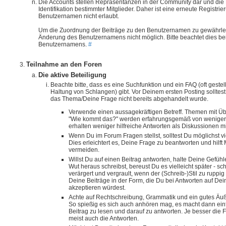
Die Accounts stellen Repräsentanzen in der Community dar und die
Identifikation bestimmter Mitglieder. Daher ist eine erneute Registr
Benutzernamen nicht erlaubt.
Um die Zuordnung der Beiträge zu den Benutzernamen zu gewährleis
Änderung des Benutzernamens nicht möglich. Bitte beachtet dies be
Benutzernamens.
#
Teilnahme an den Foren
Die aktive Beteiligung
Beachte bitte, dass es eine Suchfunktion und ein FAQ (oft geste
Haltung von Schlangen) gibt. Vor Deinem ersten Posting solltest
das Thema/Deine Frage nicht bereits abgehandelt wurde.
Verwende einen aussagekräftigen Betreff. Themen mit Übers
"Wie kommt das?" werden erfahrungsgemäß von weniger
erhalten weniger hilfreiche Antworten als Diskussionen mi
Wenn Du im Forum Fragen stellst, solltest Du möglichst v
Dies erleichtert es, Deine Frage zu beantworten und hilft
vermeiden.
Willst Du auf einen Beitrag antworten, halte Deine Gefü
Wut heraus schreibst, bereust Du es vielleicht später - sc
verärgert und vergrault, wenn der (Schreib-)Stil zu ruppig 
Deine Beiträge in der Form, die Du bei Antworten auf De
akzeptieren würdest.
Achte auf Rechtschreibung, Grammatik und ein gutes Äuß
So spießig es sich auch anhören mag, es macht dann ein
Beitrag zu lesen und darauf zu antworten. Je besser die 
meist auch die Antworten.