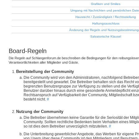
Grafiken und Smilies
Umgang mit Nachrichten und persönlichen Dat
Hausrecht / Zuständigkeit / Rechtsstellung
Haftungsauschluss
Änderung der Regeln und Nutzungsbestimmung
Salvatorische Klausel
Board-Regeln
Die Regeln auf Schlangenforum.de beschreiben die Bedingungen für den reibungslosen
Verantwortlichkeiten aller Mitglieder und Gäste.
Bereitstellung der Community
Die Community wird von den Administratoren, nachfolgend Betreiber
bereitgestellt und gewartet. Die Betreiber behalten sich das Recht v
begrenzten Benutzergruppe zur Verfügung zu stellen und die Verfügbar
Benutzer darüber hinaus durch eine gesonderte Anmeldepflicht ein
Rechtsanspruch auf Verfügbarkeit der Community, Mitgliedschaft b
besteht nicht.
#
Nutzung der Community
Die Betreiber übernehmen keine Garantie für die Seriosität der Mitg
Community. Sollten rechtliche Bedenken beim Verhalten eines Mitgli
so ist dies dem Betreiber unverzüglich mitzuteilen.
#
Die Unterbreitung gewerblicher Angebote, das Werben für eigene P
von Usern über diese Community ist den Mitgliedern und Benutzern 