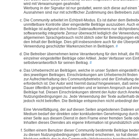
wird mit Verwarnungen geahndet.
Werbung in der Signatur ist nur gestattet, wenn sich diese auf einen 
Ausnahmen sind nur mit schriftlicher Zustimmung des Betreibers zul
Die Community arbeitet im Echtzeit-Modus. Es ist daher dem Betreibe
unmittelbare Kontrolle über eingestellte Beiträge auszuüben. Auch e
Beiträge ist aufgrund des hohen Datenaufkommens nur stichprobenar
softwareseitig integrierte Zensur überwacht lediglich die Verwendung
allgemeinen Sprachgebrauch nicht üblich oder für Beleidigungen etc.
den Inhalt der Beiträge. Dies gilt insbesondere auch für die Überprü
Verwendung geschützter Markenzeichen in Beiträgen.
#
Die Betreiber übernehmen keine Verantwortung für den Inhalt, die Ri
einzelner eingestellter Beiträge oder Artikel. Jeder Verfasser von Eint
selbstverantwortlich für seinen Beitrag.
#
Das Urheberrecht an Beiträgen, welche in unser System eingestellt 
des jeweiligen Beitrages. Einschränkungen am Urheberrecht finden nu
zur Aufrechterhaltung des Communitybetriebs und der Einhaltung 
erforderlich ist. Der Autor wird hiermit darauf hingewiesen, daß sei
Dauer öffentlich gespeichert werden und er keinen Anspruch auf ei
Beiträge hat. Diesen Einschränkungen stimmt der Autor durch Aner
Nutzungsbedingungen zu. Jede Verwendung der Texte außerhalb de
jedoch nicht betroffen. Die Beiträge entsprechen nicht unbedingt der
Eine Vervielfältigung, der auf diesen Seiten angebotenen Dateien und
Medium bedarf der direkten oder konkludenten Genehmigung durch d
einer Seite aus diesem Dienst in dem Frame einer fremden Seite ode
Inhalten dieses Dienstes als eigene Information ist grundsätzlich unt
Sollten einem Benutzer dieser Community bestimmte Beiträge beden
zu diesen Nutzungsbedingungen stehend erscheinen, so hat dieser 