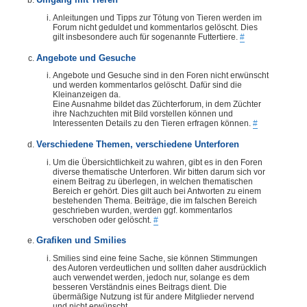
Umgang mit Tieren
Anleitungen und Tipps zur Tötung von Tieren werden im
Forum nicht geduldet und kommentarlos gelöscht. Dies
gilt insbesondere auch für sogenannte Futtertiere.
#
Angebote und Gesuche
Angebote und Gesuche sind in den Foren nicht erwünscht
und werden kommentarlos gelöscht. Dafür sind die
Kleinanzeigen da.
Eine Ausnahme bildet das Züchterforum, in dem Züchter
ihre Nachzuchten mit Bild vorstellen können und
Interessenten Details zu den Tieren erfragen können.
#
Verschiedene Themen, verschiedene Unterforen
Um die Übersichtlichkeit zu wahren, gibt es in den Foren
diverse thematische Unterforen. Wir bitten darum sich vor
einem Beitrag zu überlegen, in welchen thematischen
Bereich er gehört. Dies gilt auch bei Antworten zu einem
bestehenden Thema. Beiträge, die im falschen Bereich
geschrieben wurden, werden ggf. kommentarlos
verschoben oder gelöscht.
#
Grafiken und Smilies
Smilies sind eine feine Sache, sie können Stimmungen
des Autoren verdeutlichen und sollten daher ausdrücklich
auch verwendet werden, jedoch nur, solange es dem
besseren Verständnis eines Beitrags dient. Die
übermäßige Nutzung ist für andere Mitglieder nervend
und nicht erwünscht.