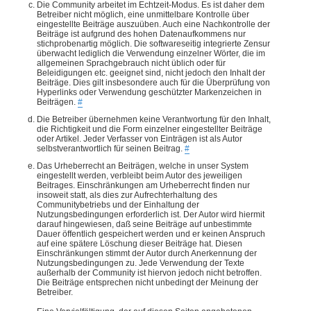
Die Community arbeitet im Echtzeit-Modus. Es ist daher dem
Betreiber nicht möglich, eine unmittelbare Kontrolle über
eingestellte Beiträge auszuüben. Auch eine Nachkontrolle der
Beiträge ist aufgrund des hohen Datenaufkommens nur
stichprobenartig möglich. Die softwareseitig integrierte Zensur
überwacht lediglich die Verwendung einzelner Wörter, die im
allgemeinen Sprachgebrauch nicht üblich oder für
Beleidigungen etc. geeignet sind, nicht jedoch den Inhalt der
Beiträge. Dies gilt insbesondere auch für die Überprüfung von
Hyperlinks oder Verwendung geschützter Markenzeichen in
Beiträgen.
#
Die Betreiber übernehmen keine Verantwortung für den Inhalt,
die Richtigkeit und die Form einzelner eingestellter Beiträge
oder Artikel. Jeder Verfasser von Einträgen ist als Autor
selbstverantwortlich für seinen Beitrag.
#
Das Urheberrecht an Beiträgen, welche in unser System
eingestellt werden, verbleibt beim Autor des jeweiligen
Beitrages. Einschränkungen am Urheberrecht finden nur
insoweit statt, als dies zur Aufrechterhaltung des
Communitybetriebs und der Einhaltung der
Nutzungsbedingungen erforderlich ist. Der Autor wird hiermit
darauf hingewiesen, daß seine Beiträge auf unbestimmte
Dauer öffentlich gespeichert werden und er keinen Anspruch
auf eine spätere Löschung dieser Beiträge hat. Diesen
Einschränkungen stimmt der Autor durch Anerkennung der
Nutzungsbedingungen zu. Jede Verwendung der Texte
außerhalb der Community ist hiervon jedoch nicht betroffen.
Die Beiträge entsprechen nicht unbedingt der Meinung der
Betreiber.