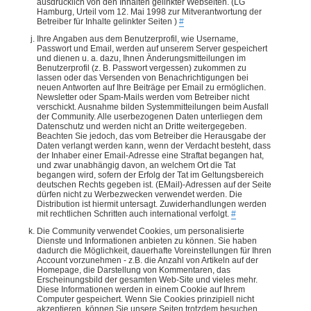
ausdrücklich von den Inhalten gelinkter Webseiten. (LG
Hamburg, Urteil vom 12. Mai 1998 zur Mitverantwortung der
Betreiber für Inhalte gelinkter Seiten )
#
Ihre Angaben aus dem Benutzerprofil, wie Username,
Passwort und Email, werden auf unserem Server gespeichert
und dienen u. a. dazu, Ihnen Änderungsmitteilungen im
Benutzerprofil (z. B. Passwort vergessen) zukommen zu
lassen oder das Versenden von Benachrichtigungen bei
neuen Antworten auf Ihre Beiträge per Email zu ermöglichen.
Newsletter oder Spam-Mails werden vom Betreiber nicht
verschickt. Ausnahme bilden Systemmitteilungen beim Ausfall
der Community. Alle userbezogenen Daten unterliegen dem
Datenschutz und werden nicht an Dritte weitergegeben.
Beachten Sie jedoch, das vom Betreiber die Herausgabe der
Daten verlangt werden kann, wenn der Verdacht besteht, dass
der Inhaber einer Email-Adresse eine Straftat begangen hat,
und zwar unabhängig davon, an welchem Ort die Tat
begangen wird, sofern der Erfolg der Tat im Geltungsbereich
deutschen Rechts gegeben ist. (EMail)-Adressen auf der Seite
dürfen nicht zu Werbezwecken verwendet werden. Die
Distribution ist hiermit untersagt. Zuwiderhandlungen werden
mit rechtlichen Schritten auch international verfolgt.
#
Die Community verwendet Cookies, um personalisierte
Dienste und Informationen anbieten zu können. Sie haben
dadurch die Möglichkeit, dauerhafte Voreinstellungen für Ihren
Account vorzunehmen - z.B. die Anzahl von Artikeln auf der
Homepage, die Darstellung von Kommentaren, das
Erscheinungsbild der gesamten Web-Site und vieles mehr.
Diese Informationen werden in einem Cookie auf Ihrem
Computer gespeichert. Wenn Sie Cookies prinzipiell nicht
akzeptieren, können Sie unsere Seiten trotzdem besuchen.