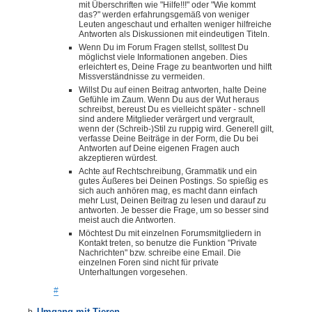
mit Überschriften wie "Hilfe!!!" oder "Wie kommt
das?" werden erfahrungsgemäß von weniger
Leuten angeschaut und erhalten weniger hilfreiche
Antworten als Diskussionen mit eindeutigen Titeln.
Wenn Du im Forum Fragen stellst, solltest Du
möglichst viele Informationen angeben. Dies
erleichtert es, Deine Frage zu beantworten und hilft
Missverständnisse zu vermeiden.
Willst Du auf einen Beitrag antworten, halte Deine
Gefühle im Zaum. Wenn Du aus der Wut heraus
schreibst, bereust Du es vielleicht später - schnell
sind andere Mitglieder verärgert und vergrault,
wenn der (Schreib-)Stil zu ruppig wird. Generell gilt,
verfasse Deine Beiträge in der Form, die Du bei
Antworten auf Deine eigenen Fragen auch
akzeptieren würdest.
Achte auf Rechtschreibung, Grammatik und ein
gutes Äußeres bei Deinen Postings. So spießig es
sich auch anhören mag, es macht dann einfach
mehr Lust, Deinen Beitrag zu lesen und darauf zu
antworten. Je besser die Frage, um so besser sind
meist auch die Antworten.
Möchtest Du mit einzelnen Forumsmitgliedern in
Kontakt treten, so benutze die Funktion "Private
Nachrichten" bzw. schreibe eine Email. Die
einzelnen Foren sind nicht für private
Unterhaltungen vorgesehen.
#