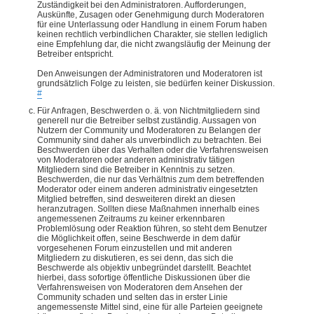
Zuständigkeit bei den Administratoren. Aufforderungen,
Auskünfte, Zusagen oder Genehmigung durch Moderatoren
für eine Unterlassung oder Handlung in einem Forum haben
keinen rechtlich verbindlichen Charakter, sie stellen lediglich
eine Empfehlung dar, die nicht zwangsläufig der Meinung der
Betreiber entspricht.
Den Anweisungen der Administratoren und Moderatoren ist
grundsätzlich Folge zu leisten, sie bedürfen keiner Diskussion.
#
Für Anfragen, Beschwerden o. ä. von Nichtmitgliedern sind
generell nur die Betreiber selbst zuständig. Aussagen von
Nutzern der Community und Moderatoren zu Belangen der
Community sind daher als unverbindlich zu betrachten. Bei
Beschwerden über das Verhalten oder die Verfahrensweisen
von Moderatoren oder anderen administrativ tätigen
Mitgliedern sind die Betreiber in Kenntnis zu setzen.
Beschwerden, die nur das Verhältnis zum dem betreffenden
Moderator oder einem anderen administrativ eingesetzten
Mitglied betreffen, sind desweiteren direkt an diesen
heranzutragen. Sollten diese Maßnahmen innerhalb eines
angemessenen Zeitraums zu keiner erkennbaren
Problemlösung oder Reaktion führen, so steht dem Benutzer
die Möglichkeit offen, seine Beschwerde in dem dafür
vorgesehenen Forum einzustellen und mit anderen
Mitgliedern zu diskutieren, es sei denn, das sich die
Beschwerde als objektiv unbegründet darstellt. Beachtet
hierbei, dass sofortige öffentliche Diskussionen über die
Verfahrensweisen von Moderatoren dem Ansehen der
Community schaden und selten das in erster Linie
angemessenste Mittel sind, eine für alle Parteien geeignete