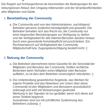
Die Regeln auf Schlangenforum.de beschreiben die Bedingungen für den
reibungslosen Ablauf, den Umgang miteinander und die Verantwortlichkeiten
aller Mitglieder und Gäste.
Bereitstellung der Community
Die Community wird von den Administratoren, nachfolgend
Betreiber genannt, kostenlos bereitgestellt und gewartet. Die
Betreiber behalten sich das Recht vor, die Community nur
einer begrenzten Benutzergruppe zur Verfügung zu stellen
und die Verfügbarkeit für alle Internet-Benutzer darüber hinaus
durch eine gesonderte Anmeldepflicht einzuschränken. Ein
Rechtsanspruch auf Verfügbarkeit der Community,
Mitgliedschaft bzw. Zugangsberechtigung besteht nicht.
#
Nutzung der Community
Die Betreiber übernehmen keine Garantie für die Seriosität der
Mitglieder und Benutzer der Community. Sollten rechtliche
Bedenken beim Verhalten eines Mitglieds oder Benutzer
auffallen, so ist dies dem Betreiber unverzüglich mitzuteilen.
#
Die Unterbreitung gewerblicher Angebote, das Werben für
eigene Projekte und das Abwerben von Usern über diese
Community ist den Mitgliedern und Benutzern grundsätzlich
untersagt und wird mit Verwarnungen geahndet.
Werbung in der Signatur ist nur gestattet, wenn sich diese auf
einen Textlink begrenzt.
Ausnahmen sind nur mit schriftlicher Zustimmung des
Betreibers zulässig.
#