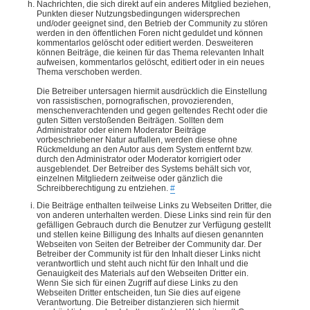
Nachrichten, die sich direkt auf ein anderes Mitglied beziehen,
Punkten dieser Nutzungsbedingungen widersprechen
und/oder geeignet sind, den Betrieb der Community zu stören
werden in den öffentlichen Foren nicht geduldet und können
kommentarlos gelöscht oder editiert werden. Desweiteren
können Beiträge, die keinen für das Thema relevanten Inhalt
aufweisen, kommentarlos gelöscht, editiert oder in ein neues
Thema verschoben werden.
Die Betreiber untersagen hiermit ausdrücklich die Einstellung
von rassistischen, pornografischen, provozierenden,
menschenverachtenden und gegen geltendes Recht oder die
guten Sitten verstoßenden Beiträgen. Sollten dem
Administrator oder einem Moderator Beiträge
vorbeschriebener Natur auffallen, werden diese ohne
Rückmeldung an den Autor aus dem System entfernt bzw.
durch den Administrator oder Moderator korrigiert oder
ausgeblendet. Der Betreiber des Systems behält sich vor,
einzelnen Mitgliedern zeitweise oder gänzlich die
Schreibberechtigung zu entziehen.
#
Die Beiträge enthalten teilweise Links zu Webseiten Dritter, die
von anderen unterhalten werden. Diese Links sind rein für den
gefälligen Gebrauch durch die Benutzer zur Verfügung gestellt
und stellen keine Billigung des Inhalts auf diesen genannten
Webseiten von Seiten der Betreiber der Community dar. Der
Betreiber der Community ist für den Inhalt dieser Links nicht
verantwortlich und steht auch nicht für den Inhalt und die
Genauigkeit des Materials auf den Webseiten Dritter ein.
Wenn Sie sich für einen Zugriff auf diese Links zu den
Webseiten Dritter entscheiden, tun Sie dies auf eigene
Verantwortung. Die Betreiber distanzieren sich hiermit