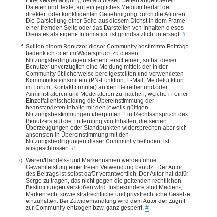
Eine Vervielfältigung, der auf diesen Seiten angebotenen
Dateien und Texte, auf ein jegliches Medium bedarf der
direkten oder konkludenten Genehmigung durch die Autoren.
Die Darstellung einer Seite aus diesem Dienst in dem Frame
einer fremden Seite oder das Darstellen von Inhalten dieses
Dienstes als eigene Information ist grundsätzlich untersagt.
#
Sollten einem Benutzer dieser Community bestimmte Beiträge
bedenklich oder im Widerspruch zu diesen
Nutzungsbedingungen stehend erscheinen, so hat dieser
Benutzer unverzüglich eine Meldung mittels der in der
Community üblicherweise bereitgestellten und verwendeten
Kommunikationsmitteln (PN-Funktion, E-Mail, Meldefunktion
im Forum, Kontaktformular) an den Betreiber und/oder
Administratoren und Moderatoren zu machen, welche in einer
Einzelfallentscheidung die Übereinstimmung der
beanstandeten Inhalte mit den jeweils gültigen
Nutzungsbestimmungen überprüfen. Ein Rechtsanspruch des
Benutzers auf die Entfernung von Inhalten, die seinen
Überzeugungen oder Standpunkten widersprechen aber sich
ansonsten in Übereinstimmung mit den
Nutzungsbedingungen dieser Community befinden, ist
ausgeschlossen.
#
Waren/Handels- und Markennamen werden ohne
Gewährleistung einer freien Verwendung benutzt. Der Autor
des Beitrags ist selbst dafür verantwortlich. Der Autor hat dafür
Sorge zu tragen, das nicht gegen die geltenden rechtlichen
Bestimmungen verstoßen wird. Insbesondere sind Medien-,
Markenrecht sowie strafrechtliche und privatrechtliche Gesetze
einzuhalten. Bei Zuwiderhandlung wird dem Autor der Zugriff
zur Community entzogen bzw. ganz gesperrt.
#