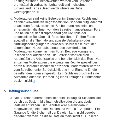
Lösung zu finden. Beschwerden werden vom Betreiber
grundsätzlich vertraulich behandelt und nicht ohne
Einverständnis des Beschwerdeführers an Dritte
weitergegeben.
#
Moderatoren sind keine Betreiber im Sinne des Rechts und
der hier verwendeten Begriffsdefinition, sondern Mitglieder mit
erweiterten Benutzerrechten. Sie betreuen kostenlos und
ehrenamtlich die ihnen von den Betreibern anvertrauten Foren
und helfen bei der stichprobenartigen Kontrolle der
eingestellten Beiträge mit. Es obliegt ihnen, für ihre Foren
speziell an die Thematik angepasste Verhaltens- oder
Nutzungsbedingungen zu erlassen, sofern diese nicht den
allgemeinen Nutzungsbedingungen zuwiderlaufen.
Moderatoren können in ihren Foren Beiträge korrigieren,
löschen oder ausblenden. Die Betreiber kontrollieren
regelmäßig die Arbeitsweise und behalten sich das Recht vor,
einzelnen Moderatoren die erweiterten Rechte speziell bei
deren Missbrauch wieder zu entziehen. Moderatoren werden
vom Betreiber unter Berücksichtigung ihrer Eignung für die
betreffenden Foren eingesetzt. Ein Rechtsanspruch auf eine
Aufnahme oder die Bearbeitung eines Antrages zur Aufnahme
besteht nicht.
#
Haftungsauschluss
Die Betreiber übernehmen keinerlei Haftung für Schäden, die
durch das System (die Internetseite) oder die angeboten
Dateien entstehen. Der Benutzer wird hiermit darauf
hingewiesen, selber die Dateien auf Viren u.ä. zu prüfen. Eine
Garantie für die Sicherheit der Dateien kann nicht gegeben
gegeben werden, da diese Dateien meist nicht aus unserer