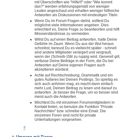
mit Überschriften wie "Hilfe!!!" oder "Wie kommt
das?" werden erfahrungsgemäß von weniger
Leuten angeschaut und erhalten weniger hilfreiche
Antworten als Diskussionen mit eindeutigen Titeln.
Wenn Du im Forum Fragen stellst, solltest Du
möglichst viele Informationen angeben. Dies
erleichtert es, Deine Frage zu beantworten und hilft
Missverständnisse zu vermeiden.
Willst Du auf einen Beitrag antworten, halte Deine
Gefühle im Zaum. Wenn Du aus der Wut heraus
schreibst, bereust Du es vielleicht später - schnell
sind andere Mitglieder verärgert und vergrault,
wenn der (Schreib-)Stil zu ruppig wird. Generell gilt,
verfasse Deine Beiträge in der Form, die Du bei
Antworten auf Deine eigenen Fragen auch
akzeptieren würdest.
Achte auf Rechtschreibung, Grammatik und ein
gutes Äußeres bei Deinen Postings. So spießig es
sich auch anhören mag, es macht dann einfach
mehr Lust, Deinen Beitrag zu lesen und darauf zu
antworten. Je besser die Frage, um so besser sind
meist auch die Antworten.
Möchtest Du mit einzelnen Forumsmitgliedern in
Kontakt treten, so benutze die Funktion "Private
Nachrichten" bzw. schreibe eine Email. Die
einzelnen Foren sind nicht für private
Unterhaltungen vorgesehen.
#