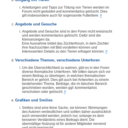
Umgang mit Tieren
Anleitungen und Tipps zur Tötung von Tieren werden im
Forum nicht geduldet und kommentarlos gelöscht. Dies
gilt insbesondere auch für sogenannte Futtertiere.
#
Angebote und Gesuche
Angebote und Gesuche sind in den Foren nicht erwünscht
und werden kommentarlos gelöscht. Dafür sind die
Kleinanzeigen da.
Eine Ausnahme bildet das Züchterforum, in dem Züchter
ihre Nachzuchten mit Bild vorstellen können und
Interessenten Details zu den Tieren erfragen können.
#
Verschiedene Themen, verschiedene Unterforen
Um die Übersichtlichkeit zu wahren, gibt es in den Foren
diverse thematische Unterforen. Wir bitten darum sich vor
einem Beitrag zu überlegen, in welchen thematischen
Bereich er gehört. Dies gilt auch bei Antworten zu einem
bestehenden Thema. Beiträge, die im falschen Bereich
geschrieben wurden, werden ggf. kommentarlos
verschoben oder gelöscht.
#
Grafiken und Smilies
Smilies sind eine feine Sache, sie können Stimmungen
des Autoren verdeutlichen und sollten daher ausdrücklich
auch verwendet werden, jedoch nur, solange es dem
besseren Verständnis eines Beitrags dient. Die
übermäßige Nutzung ist für andere Mitglieder nervend
und nicht erwünscht.