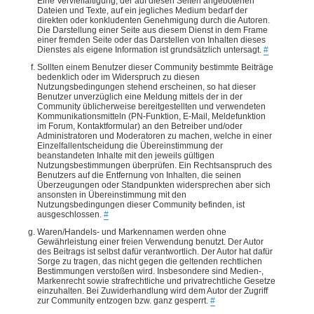
Eine Vervielfältigung, der auf diesen Seiten angebotenen
Dateien und Texte, auf ein jegliches Medium bedarf der
direkten oder konkludenten Genehmigung durch die Autoren.
Die Darstellung einer Seite aus diesem Dienst in dem Frame
einer fremden Seite oder das Darstellen von Inhalten dieses
Dienstes als eigene Information ist grundsätzlich untersagt.
#
Sollten einem Benutzer dieser Community bestimmte Beiträge
bedenklich oder im Widerspruch zu diesen
Nutzungsbedingungen stehend erscheinen, so hat dieser
Benutzer unverzüglich eine Meldung mittels der in der
Community üblicherweise bereitgestellten und verwendeten
Kommunikationsmitteln (PN-Funktion, E-Mail, Meldefunktion
im Forum, Kontaktformular) an den Betreiber und/oder
Administratoren und Moderatoren zu machen, welche in einer
Einzelfallentscheidung die Übereinstimmung der
beanstandeten Inhalte mit den jeweils gültigen
Nutzungsbestimmungen überprüfen. Ein Rechtsanspruch des
Benutzers auf die Entfernung von Inhalten, die seinen
Überzeugungen oder Standpunkten widersprechen aber sich
ansonsten in Übereinstimmung mit den
Nutzungsbedingungen dieser Community befinden, ist
ausgeschlossen.
#
Waren/Handels- und Markennamen werden ohne
Gewährleistung einer freien Verwendung benutzt. Der Autor
des Beitrags ist selbst dafür verantwortlich. Der Autor hat dafür
Sorge zu tragen, das nicht gegen die geltenden rechtlichen
Bestimmungen verstoßen wird. Insbesondere sind Medien-,
Markenrecht sowie strafrechtliche und privatrechtliche Gesetze
einzuhalten. Bei Zuwiderhandlung wird dem Autor der Zugriff
zur Community entzogen bzw. ganz gesperrt.
#