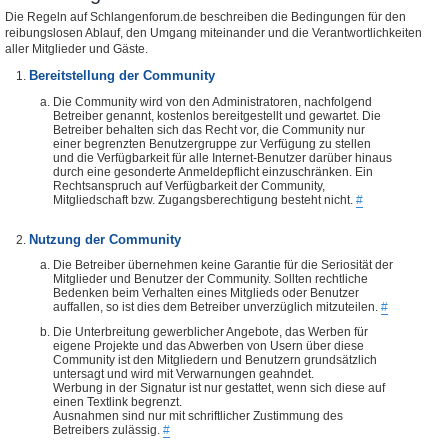
Die Regeln auf Schlangenforum.de beschreiben die Bedingungen für den
reibungslosen Ablauf, den Umgang miteinander und die Verantwortlichkeiten
aller Mitglieder und Gäste.
Bereitstellung der Community
Die Community wird von den Administratoren, nachfolgend
Betreiber genannt, kostenlos bereitgestellt und gewartet. Die
Betreiber behalten sich das Recht vor, die Community nur
einer begrenzten Benutzergruppe zur Verfügung zu stellen
und die Verfügbarkeit für alle Internet-Benutzer darüber hinaus
durch eine gesonderte Anmeldepflicht einzuschränken. Ein
Rechtsanspruch auf Verfügbarkeit der Community,
Mitgliedschaft bzw. Zugangsberechtigung besteht nicht.
#
Nutzung der Community
Die Betreiber übernehmen keine Garantie für die Seriosität der
Mitglieder und Benutzer der Community. Sollten rechtliche
Bedenken beim Verhalten eines Mitglieds oder Benutzer
auffallen, so ist dies dem Betreiber unverzüglich mitzuteilen.
#
Die Unterbreitung gewerblicher Angebote, das Werben für
eigene Projekte und das Abwerben von Usern über diese
Community ist den Mitgliedern und Benutzern grundsätzlich
untersagt und wird mit Verwarnungen geahndet.
Werbung in der Signatur ist nur gestattet, wenn sich diese auf
einen Textlink begrenzt.
Ausnahmen sind nur mit schriftlicher Zustimmung des
Betreibers zulässig.
#