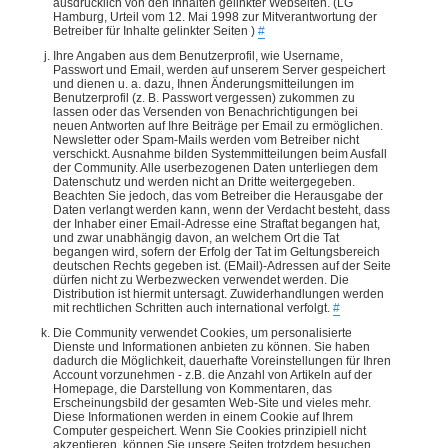
ausdrücklich von den Inhalten gelinkter Webseiten. (LG
Hamburg, Urteil vom 12. Mai 1998 zur Mitverantwortung der
Betreiber für Inhalte gelinkter Seiten )
#
Ihre Angaben aus dem Benutzerprofil, wie Username,
Passwort und Email, werden auf unserem Server gespeichert
und dienen u. a. dazu, Ihnen Änderungsmitteilungen im
Benutzerprofil (z. B. Passwort vergessen) zukommen zu
lassen oder das Versenden von Benachrichtigungen bei
neuen Antworten auf Ihre Beiträge per Email zu ermöglichen.
Newsletter oder Spam-Mails werden vom Betreiber nicht
verschickt. Ausnahme bilden Systemmitteilungen beim Ausfall
der Community. Alle userbezogenen Daten unterliegen dem
Datenschutz und werden nicht an Dritte weitergegeben.
Beachten Sie jedoch, das vom Betreiber die Herausgabe der
Daten verlangt werden kann, wenn der Verdacht besteht, dass
der Inhaber einer Email-Adresse eine Straftat begangen hat,
und zwar unabhängig davon, an welchem Ort die Tat
begangen wird, sofern der Erfolg der Tat im Geltungsbereich
deutschen Rechts gegeben ist. (EMail)-Adressen auf der Seite
dürfen nicht zu Werbezwecken verwendet werden. Die
Distribution ist hiermit untersagt. Zuwiderhandlungen werden
mit rechtlichen Schritten auch international verfolgt.
#
Die Community verwendet Cookies, um personalisierte
Dienste und Informationen anbieten zu können. Sie haben
dadurch die Möglichkeit, dauerhafte Voreinstellungen für Ihren
Account vorzunehmen - z.B. die Anzahl von Artikeln auf der
Homepage, die Darstellung von Kommentaren, das
Erscheinungsbild der gesamten Web-Site und vieles mehr.
Diese Informationen werden in einem Cookie auf Ihrem
Computer gespeichert. Wenn Sie Cookies prinzipiell nicht
akzeptieren, können Sie unsere Seiten trotzdem besuchen.