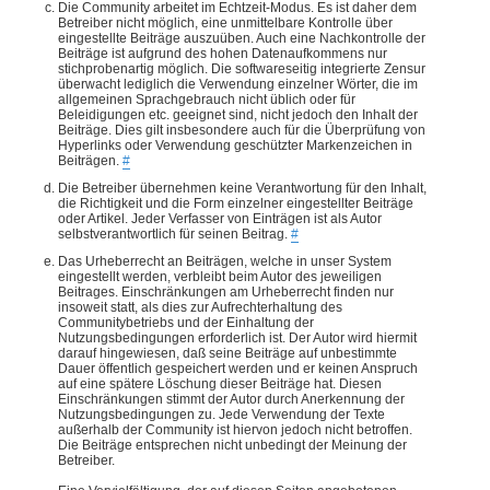
Die Community arbeitet im Echtzeit-Modus. Es ist daher dem
Betreiber nicht möglich, eine unmittelbare Kontrolle über
eingestellte Beiträge auszuüben. Auch eine Nachkontrolle der
Beiträge ist aufgrund des hohen Datenaufkommens nur
stichprobenartig möglich. Die softwareseitig integrierte Zensur
überwacht lediglich die Verwendung einzelner Wörter, die im
allgemeinen Sprachgebrauch nicht üblich oder für
Beleidigungen etc. geeignet sind, nicht jedoch den Inhalt der
Beiträge. Dies gilt insbesondere auch für die Überprüfung von
Hyperlinks oder Verwendung geschützter Markenzeichen in
Beiträgen.
#
Die Betreiber übernehmen keine Verantwortung für den Inhalt,
die Richtigkeit und die Form einzelner eingestellter Beiträge
oder Artikel. Jeder Verfasser von Einträgen ist als Autor
selbstverantwortlich für seinen Beitrag.
#
Das Urheberrecht an Beiträgen, welche in unser System
eingestellt werden, verbleibt beim Autor des jeweiligen
Beitrages. Einschränkungen am Urheberrecht finden nur
insoweit statt, als dies zur Aufrechterhaltung des
Communitybetriebs und der Einhaltung der
Nutzungsbedingungen erforderlich ist. Der Autor wird hiermit
darauf hingewiesen, daß seine Beiträge auf unbestimmte
Dauer öffentlich gespeichert werden und er keinen Anspruch
auf eine spätere Löschung dieser Beiträge hat. Diesen
Einschränkungen stimmt der Autor durch Anerkennung der
Nutzungsbedingungen zu. Jede Verwendung der Texte
außerhalb der Community ist hiervon jedoch nicht betroffen.
Die Beiträge entsprechen nicht unbedingt der Meinung der
Betreiber.