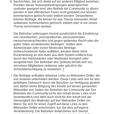
Nachrichten, die sich direkt auf ein anderes Mitglied beziehen,
Punkten dieser Nutzungsbedingungen widersprechen
und/oder geeignet sind, den Betrieb der Community zu stören
werden in den öffentlichen Foren nicht geduldet und können
kommentarlos gelöscht oder editiert werden. Desweiteren
können Beiträge, die keinen für das Thema relevanten Inhalt
aufweisen, kommentarlos gelöscht, editiert oder in ein neues
Thema verschoben werden.
Die Betreiber untersagen hiermit ausdrücklich die Einstellung
von rassistischen, pornografischen, provozierenden,
menschenverachtenden und gegen geltendes Recht oder die
guten Sitten verstoßenden Beiträgen. Sollten dem
Administrator oder einem Moderator Beiträge
vorbeschriebener Natur auffallen, werden diese ohne
Rückmeldung an den Autor aus dem System entfernt bzw.
durch den Administrator oder Moderator korrigiert oder
ausgeblendet. Der Betreiber des Systems behält sich vor,
einzelnen Mitgliedern zeitweise oder gänzlich die
Schreibberechtigung zu entziehen.
#
Die Beiträge enthalten teilweise Links zu Webseiten Dritter, die
von anderen unterhalten werden. Diese Links sind rein für den
gefälligen Gebrauch durch die Benutzer zur Verfügung gestellt
und stellen keine Billigung des Inhalts auf diesen genannten
Webseiten von Seiten der Betreiber der Community dar. Der
Betreiber der Community ist für den Inhalt dieser Links nicht
verantwortlich und steht auch nicht für den Inhalt und die
Genauigkeit des Materials auf den Webseiten Dritter ein.
Wenn Sie sich für einen Zugriff auf diese Links zu den
Webseiten Dritter entscheiden, tun Sie dies auf eigene
Verantwortung. Die Betreiber distanzieren sich hiermit