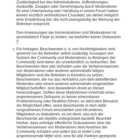
Zuständigkeit bei den Administratoren. Aufforderungen,
Auskünfte, Zusagen oder Genehmigung durch Moderatoren
für eine Unterlassung oder Handlung in einem Forum haben
keinen rechtlich verbindlichen Charakter, sie stellen lediglich
eine Empfehlung dar, die nicht zwangsläufig der Meinung der
Betreiber entspricht.
Den Anweisungen der Administratoren und Moderatoren ist
grundsätzlich Folge zu leisten, sie bedürfen keiner Diskussion.
#
Für Anfragen, Beschwerden o. ä. von Nichtmitgliedern sind
generell nur die Betreiber selbst zuständig. Aussagen von
Nutzern der Community und Moderatoren zu Belangen der
Community sind daher als unverbindlich zu betrachten. Bei
Beschwerden über das Verhalten oder die Verfahrensweisen
von Moderatoren oder anderen administrativ tätigen
Mitgliedern sind die Betreiber in Kenntnis zu setzen.
Beschwerden, die nur das Verhältnis zum dem betreffenden
Moderator oder einem anderen administrativ eingesetzten
Mitglied betreffen, sind desweiteren direkt an diesen
heranzutragen. Sollten diese Maßnahmen innerhalb eines
angemessenen Zeitraums zu keiner erkennbaren
Problemlösung oder Reaktion führen, so steht dem Benutzer
die Möglichkeit offen, seine Beschwerde in dem dafür
vorgesehenen Forum einzustellen und mit anderen
Mitgliedern zu diskutieren, es sei denn, das sich die
Beschwerde als objektiv unbegründet darstellt. Beachtet
hierbei, dass sofortige öffentliche Diskussionen über die
Verfahrensweisen von Moderatoren dem Ansehen der
Community schaden und selten das in erster Linie
angemessenste Mittel sind, eine für alle Parteien geeignete