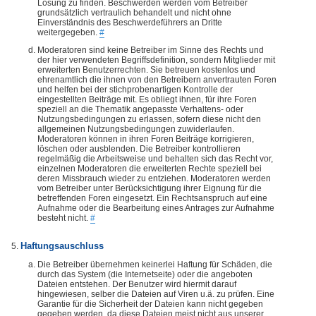
Lösung zu finden. Beschwerden werden vom Betreiber
grundsätzlich vertraulich behandelt und nicht ohne
Einverständnis des Beschwerdeführers an Dritte
weitergegeben.
#
Moderatoren sind keine Betreiber im Sinne des Rechts und
der hier verwendeten Begriffsdefinition, sondern Mitglieder mit
erweiterten Benutzerrechten. Sie betreuen kostenlos und
ehrenamtlich die ihnen von den Betreibern anvertrauten Foren
und helfen bei der stichprobenartigen Kontrolle der
eingestellten Beiträge mit. Es obliegt ihnen, für ihre Foren
speziell an die Thematik angepasste Verhaltens- oder
Nutzungsbedingungen zu erlassen, sofern diese nicht den
allgemeinen Nutzungsbedingungen zuwiderlaufen.
Moderatoren können in ihren Foren Beiträge korrigieren,
löschen oder ausblenden. Die Betreiber kontrollieren
regelmäßig die Arbeitsweise und behalten sich das Recht vor,
einzelnen Moderatoren die erweiterten Rechte speziell bei
deren Missbrauch wieder zu entziehen. Moderatoren werden
vom Betreiber unter Berücksichtigung ihrer Eignung für die
betreffenden Foren eingesetzt. Ein Rechtsanspruch auf eine
Aufnahme oder die Bearbeitung eines Antrages zur Aufnahme
besteht nicht.
#
Haftungsauschluss
Die Betreiber übernehmen keinerlei Haftung für Schäden, die
durch das System (die Internetseite) oder die angeboten
Dateien entstehen. Der Benutzer wird hiermit darauf
hingewiesen, selber die Dateien auf Viren u.ä. zu prüfen. Eine
Garantie für die Sicherheit der Dateien kann nicht gegeben
gegeben werden, da diese Dateien meist nicht aus unserer