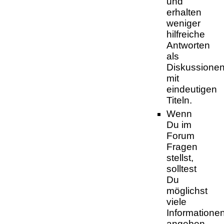
und
erhalten
weniger
hilfreiche
Antworten
als
Diskussione
mit
eindeutigen
Titeln.
Wenn
Du im
Forum
Fragen
stellst,
solltest
Du
möglichst
viele
Informatione
angeben.