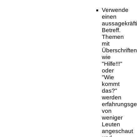
Verwende
einen
aussagekräft
Betreff.
Themen
mit
Überschriften
wie
"Hilfe!!!"
oder
"Wie
kommt
das?"
werden
erfahrungsg
von
weniger
Leuten
angeschaut