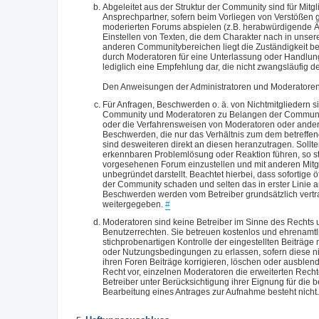
Abgeleitet aus der Struktur der Community sind für Mit
Ansprechpartner, sofern beim Vorliegen von Verstößen
moderierten Forums abspielen (z.B. herabwürdigende Ä
Einstellen von Texten, die dem Charakter nach in unse
anderen Communitybereichen liegt die Zuständigkeit b
durch Moderatoren für eine Unterlassung oder Handlung 
lediglich eine Empfehlung dar, die nicht zwangsläufig de
Den Anweisungen der Administratoren und Moderatoren is
Für Anfragen, Beschwerden o. ä. von Nichtmitgliedern si
Community und Moderatoren zu Belangen der Community 
oder die Verfahrensweisen von Moderatoren oder anderen 
Beschwerden, die nur das Verhältnis zum dem betreffend
sind desweiteren direkt an diesen heranzutragen. Sol
erkennbaren Problemlösung oder Reaktion führen, so st
vorgesehenen Forum einzustellen und mit anderen Mitgli
unbegründet darstellt. Beachtet hierbei, dass sofortig
der Community schaden und selten das in erster Linie an
Beschwerden werden vom Betreiber grundsätzlich vertra
weitergegeben.
#
Moderatoren sind keine Betreiber im Sinne des Rechts un
Benutzerrechten. Sie betreuen kostenlos und ehrenamtli
stichprobenartigen Kontrolle der eingestellten Beiträge 
oder Nutzungsbedingungen zu erlassen, sofern diese 
ihren Foren Beiträge korrigieren, löschen oder ausblend
Recht vor, einzelnen Moderatoren die erweiterten Rech
Betreiber unter Berücksichtigung ihrer Eignung für die
Bearbeitung eines Antrages zur Aufnahme besteht nicht