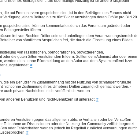
ndnis eines Beitrags dient. Die übermäßige Nutzung ist für andere Mitglieder
rn, die auf Fremdservern gespeichert sind, ist in den Beiträgen des Forums nicht
zur Verfügung, einem Beitrag bis zu fünf Bilder anzuhängen deren Größe pro Bild 2
vern gespeichert sind, können kommentarlos durch das Forenteam geändert oder
 Beitragersteller führen.
müssen frei von Rechten Dritter sein und unterliegen dem Verantwortungsbereich d
 Betreiber von sämtlichen Ansprüchen frei, die durch die Einstellung eines Bildes
instellung von rassistischen, pornografischen, provozierenden,
der die guten Sitten verstoßenden Bildern. Sollten dem Administrator oder eine
len, werden diese ohne Rückmeldung an den Autor aus dem System entfernt bzw.
oder ausgeblendet.
#
n
rn, die ein Benutzer im Zusammenhang mit der Nutzung von schlangenforum.de
icht nicht ohne Zustimmung ihres Urhebers Dritten zugänglich gemacht werden. -
 auch private Nachrichten nicht veröffentlicht werden.
 von anderen Benutzern und Nicht-Benutzern ist untersagt.
#
sonderen Verstößen gegen das allgemein übliche Verhalten oder bei Verstößen
 Teilnahme an Diskussionen oder der Nutzung der Community zeitlich begrenzt
ößen oder Fehlverhalten werden jedoch im Regelfall zunächst Verwarnungen durc
 ausgesprochen.
#