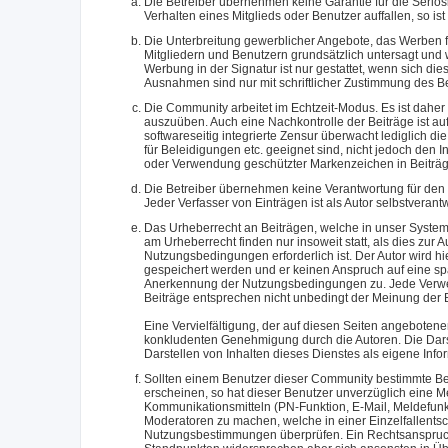
Die Betreiber übernehmen keine Garantie für die Serios
Verhalten eines Mitglieds oder Benutzer auffallen, so is
Die Unterbreitung gewerblicher Angebote, das Werben 
Mitgliedern und Benutzern grundsätzlich untersagt und
Werbung in der Signatur ist nur gestattet, wenn sich dies
Ausnahmen sind nur mit schriftlicher Zustimmung des Be
Die Community arbeitet im Echtzeit-Modus. Es ist daher 
auszuüben. Auch eine Nachkontrolle der Beiträge ist a
softwareseitig integrierte Zensur überwacht lediglich 
für Beleidigungen etc. geeignet sind, nicht jedoch den I
oder Verwendung geschützter Markenzeichen in Beiträ
Die Betreiber übernehmen keine Verantwortung für den Inh
Jeder Verfasser von Einträgen ist als Autor selbstverantw
Das Urheberrecht an Beiträgen, welche in unser System 
am Urheberrecht finden nur insoweit statt, als dies zur
Nutzungsbedingungen erforderlich ist. Der Autor wird h
gespeichert werden und er keinen Anspruch auf eine sp
Anerkennung der Nutzungsbedingungen zu. Jede Verwend
Beiträge entsprechen nicht unbedingt der Meinung der B
Eine Vervielfältigung, der auf diesen Seiten angebotene
konkludenten Genehmigung durch die Autoren. Die Darst
Darstellen von Inhalten dieses Dienstes als eigene Infor
Sollten einem Benutzer dieser Community bestimmte B
erscheinen, so hat dieser Benutzer unverzüglich eine M
Kommunikationsmitteln (PN-Funktion, E-Mail, Meldefunk
Moderatoren zu machen, welche in einer Einzelfallents
Nutzungsbestimmungen überprüfen. Ein Rechtsanspruch