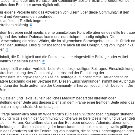
ität der Mitglieder und Benutzer der Community. Sollten rechtliche Bedenken beim
t dies dem Betreiber unverzüglich mitzuteilen.
#
für eigene Projekte und das Abwerben von Usern über diese Community ist den
 wird mit Verwarnungen geahndet.
e auf einen Textlink begrenzt.
treibers zulässig.
#
dem Betreiber nicht möglich, eine unmittelbare Kontrolle über eingestellte Beiträge
ufgrund des hohen Datenaufkommens nur stichprobenartig möglich. Die
die Verwendung einzelner Wörter, die im allgemeinen Sprachgebrauch nicht üblich o
nhalt der Beiträge. Dies gilt insbesondere auch für die Überprüfung von Hyperlinks
gen.
#
alt, die Richtigkeit und die Form einzelner eingestellter Beiträge oder Artikel.
ortlich für seinen Beitrag.
#
eingestellt werden, verbleibt beim Autor des jeweiligen Beitrages. Einschränkung
 Aufrechterhaltung des Communitybetriebs und der Einhaltung der
iermit darauf hingewiesen, daß seine Beiträge auf unbestimmte Dauer öffentlich
ätere Löschung dieser Beiträge hat. Diesen Einschränkungen stimmt der Autor dur
ung der Texte außerhalb der Community ist hiervon jedoch nicht betroffen. Die
etreiber.
n Dateien und Texte, auf ein jegliches Medium bedarf der direkten oder
ellung einer Seite aus diesem Dienst in dem Frame einer fremden Seite oder das
mation ist grundsätzlich untersagt.
#
eiträge bedenklich oder im Widerspruch zu diesen Nutzungsbedingungen stehend
eldung mittels der in der Community üblicherweise bereitgestellten und verwendet
tion im Forum, Kontaktformular) an den Betreiber und/oder Administratoren und
cheidung die Übereinstimmung der beanstandeten Inhalte mit den jeweils gültigen
 des Benutzers auf die Entfernung von Inhalten, die seinen Überzeugungen oder