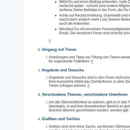
Willst Du auf einen Beitrag antworten, halt
vielleicht später - schnell sind andere Mitglie
verfasse Deine Beiträge in der Form, die Du
Achte auf Rechtschreibung, Grammatik und e
macht dann einfach mehr Lust, Deinen Beitra
auch die Antworten.
Möchtest Du mit einzelnen Forumsmitgliedern 
Email. Die einzelnen Foren sind nicht für pr
#
Umgang mit Tieren
Anleitungen und Tipps zur Tötung von Tieren werde
für sogenannte Futtertiere.
#
Angebote und Gesuche
Angebote und Gesuche sind in den Foren nicht erw
Eine Ausnahme bildet das Züchterforum, in dem Züch
Tieren erfragen können.
#
Verschiedene Themen, verschiedene Unterforen
Um die Übersichtlichkeit zu wahren, gibt es in den 
überlegen, in welchen thematischen Bereich er gehö
falschen Bereich geschrieben wurden, werden ggf.
Grafiken und Smilies
Smilies sind eine feine Sache, sie können Stimmun