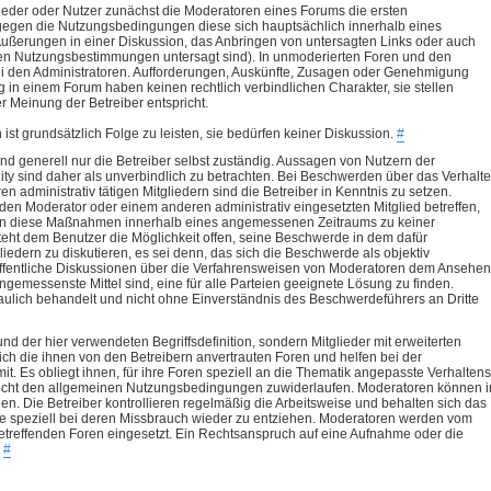
glieder oder Nutzer zunächst die Moderatoren eines Forums die ersten
 gegen die Nutzungsbedingungen diese sich hauptsächlich innerhalb eines
ußerungen in einer Diskussion, das Anbringen von untersagten Links oder auch
ren Nutzungsbestimmungen untersagt sind). In unmoderierten Foren und den
ei den Administratoren. Aufforderungen, Auskünfte, Zusagen oder Genehmigung
in einem Forum haben keinen rechtlich verbindlichen Charakter, sie stellen
r Meinung der Betreiber entspricht.
t grundsätzlich Folge zu leisten, sie bedürfen keiner Diskussion.
#
nd generell nur die Betreiber selbst zuständig. Aussagen von Nutzern der
sind daher als unverbindlich zu betrachten. Bei Beschwerden über das Verhalt
administrativ tätigen Mitgliedern sind die Betreiber in Kenntnis zu setzen.
en Moderator oder einem anderen administrativ eingesetzten Mitglied betreffen,
lten diese Maßnahmen innerhalb eines angemessenen Zeitraums zu keiner
eht dem Benutzer die Möglichkeit offen, seine Beschwerde in dem dafür
edern zu diskutieren, es sei denn, das sich die Beschwerde als objektiv
e öffentliche Diskussionen über die Verfahrensweisen von Moderatoren dem Ansehen
gemessenste Mittel sind, eine für alle Parteien geeignete Lösung zu finden.
ulich behandelt und nicht ohne Einverständnis des Beschwerdeführers an Dritte
d der hier verwendeten Begriffsdefinition, sondern Mitglieder mit erweiterten
ch die ihnen von den Betreibern anvertrauten Foren und helfen bei der
mit. Es obliegt ihnen, für ihre Foren speziell an die Thematik angepasste Verhaltens
nicht den allgemeinen Nutzungsbedingungen zuwiderlaufen. Moderatoren können i
en. Die Betreiber kontrollieren regelmäßig die Arbeitsweise und behalten sich das
te speziell bei deren Missbrauch wieder zu entziehen. Moderatoren werden vom
 betreffenden Foren eingesetzt. Ein Rechtsanspruch auf eine Aufnahme oder die
.
#