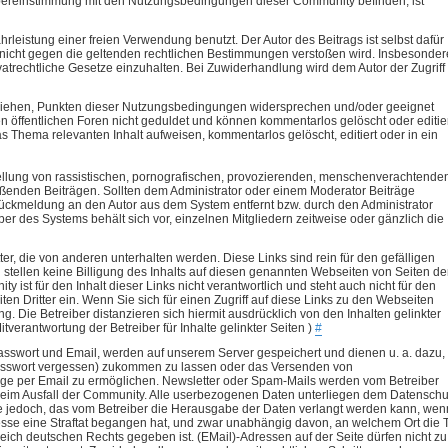
bereinstimmung mit den Nutzungsbedingungen dieser Community befinden, ist
stung einer freien Verwendung benutzt. Der Autor des Beitrags ist selbst dafür
as nicht gegen die geltenden rechtlichen Bestimmungen verstoßen wird. Insbesonder
vatrechtliche Gesetze einzuhalten. Bei Zuwiderhandlung wird dem Autor der Zugriff
 beziehen, Punkten dieser Nutzungsbedingungen widersprechen und/oder geeignet
n öffentlichen Foren nicht geduldet und können kommentarlos gelöscht oder editie
s Thema relevanten Inhalt aufweisen, kommentarlos gelöscht, editiert oder in ein
stellung von rassistischen, pornografischen, provozierenden, menschenverachtende
oßenden Beiträgen. Sollten dem Administrator oder einem Moderator Beiträge
ückmeldung an den Autor aus dem System entfernt bzw. durch den Administrator
ber des Systems behält sich vor, einzelnen Mitgliedern zeitweise oder gänzlich die
ter, die von anderen unterhalten werden. Diese Links sind rein für den gefälligen
 stellen keine Billigung des Inhalts auf diesen genannten Webseiten von Seiten de
 ist für den Inhalt dieser Links nicht verantwortlich und steht auch nicht für den
en Dritter ein. Wenn Sie sich für einen Zugriff auf diese Links zu den Webseiten
ng. Die Betreiber distanzieren sich hiermit ausdrücklich von den Inhalten gelinkter
verantwortung der Betreiber für Inhalte gelinkter Seiten )
#
sswort und Email, werden auf unserem Server gespeichert und dienen u. a. dazu,
 Passwort vergessen) zukommen zu lassen oder das Versenden von
äge per Email zu ermöglichen. Newsletter oder Spam-Mails werden vom Betreiber
beim Ausfall der Community. Alle userbezogenen Daten unterliegen dem Datenschu
e jedoch, das vom Betreiber die Herausgabe der Daten verlangt werden kann, wen
esse eine Straftat begangen hat, und zwar unabhängig davon, an welchem Ort die T
eich deutschen Rechts gegeben ist. (EMail)-Adressen auf der Seite dürfen nicht zu