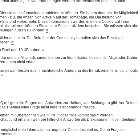
iermit untersagt. Zuwiderhandlungen werden mit rechtlichen Schritten auch
ienste und Informationen anbieten zu können. Sie haben dadurch die Möglichkeit
men - z.B. die Anzahl von Artikeln auf der Homepage, die Darstellung von
ite und vieles mehr. Diese Informationen werden in einem Cookie auf Ihrem
cht akzeptieren, können Sie unsere Seiten trotzdem besuchen. Sie müssen sich abe
ellungen nutzen zu können.
#
Bilder enthalten. Die Betreiber der Community behalten sich das Recht vor,
beiten.
#
0 Pixel und 10 KB haben.
#
ar und die Mitgliedsnamen dienen zur Identifikation bestimmter Mitglieder. Daher
zernamen nicht erlaubt.
u gewährleisten ist ein nachträgliche Änderung des Benutzernamens nicht mögli
.
#
AQ (oft gestellte Fragen und Antworten zur Haltung von Schlangen) gibt. Vor Deine
ob das Thema/Deine Frage nicht bereits abgehandelt wurde.
emen mit Überschriften wie "Hilfe!!!" oder "Wie kommt das?" werden
aut und erhalten weniger hilfreiche Antworten als Diskussionen mit eindeutigen
 möglichst viele Informationen angeben. Dies erleichtert es, Deine Frage zu
vermeiden.