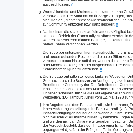
Standpunkten widersprechen aber sich ansonsten in Ü
ausgeschlossen.
#
Waren/Handels- und Markennamen werden ohne Gewährlei
verantwortlich. Der Autor hat dafür Sorge zu tragen, d
sind Medien-, Markenrecht sowie strafrechtliche und pri
zur Community entzogen bzw. ganz gesperrt.
#
Nachrichten, die sich direkt auf ein anderes Mitglied
sind, den Betrieb der Community zu stören werden in de
werden. Desweiteren können Beiträge, die keinen für da
neues Thema verschoben werden.
Die Betreiber untersagen hiermit ausdrücklich die Ein
und gegen geltendes Recht oder die guten Sitten verst
vorbeschriebener Natur auffallen, werden diese ohne R
oder Moderator korrigiert oder ausgeblendet. Der Betrei
Schreibberechtigung zu entziehen.
#
Die Beiträge enthalten teilweise Links zu Webseiten Drit
Gebrauch durch die Benutzer zur Verfügung gestellt und
Betreiber der Community dar. Der Betreiber der Community
Inhalt und die Genauigkeit des Materials auf den Webseit
Dritter entscheiden, tun Sie dies auf eigene Verantwortu
Webseiten. (LG Hamburg, Urteil vom 12. Mai 1998 zur Mit
Ihre Angaben aus dem Benutzerprofil, wie Username, Pa
Ihnen Änderungsmitteilungen im Benutzerprofil (z. B.
Benachrichtigungen bei neuen Antworten auf Ihre Beitr
nicht verschickt. Ausnahme bilden Systemmitteilungen 
und werden nicht an Dritte weitergegeben. Beachten Si
der Verdacht besteht, dass der Inhaber einer Email-Adr
begangen wird, sofern der Erfolg der Tat im Geltungsber