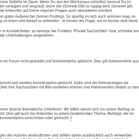
e Deine Gefühle im Zaum. Wenn Du aus der Wut heraus schreibst, bereust Du es
der verärgert und vergrault, wenn der (Schreib-)Stil zu ruppig wird. Generell gilt,
 bei Antworten auf Deine eigenen Fragen auch akzeptieren würdest.
in gutes Äußeres bei Deinen Postings. So spießig es sich auch anhören mag, es
g zu lesen und darauf zu antworten. Je besser die Frage, um so besser sind meist
in Kontakt treten, so benutze die Funktion "Private Nachrichten" bzw. schreibe ei
ivate Unterhaltungen vorgesehen.
n im Forum nicht geduldet und kommentarlos gelöscht. Dies gilt insbesondere au
ünscht und werden kommentarlos gelöscht. Dafür sind die Kleinanzeigen da.
ter ihre Nachzuchten mit Bild vorstellen können und Interessenten Details zu den
Foren diverse thematische Unterforen. Wir bitten darum sich vor einem Beitrag zu
rt. Dies gilt auch bei Antworten zu einem bestehenden Thema. Beiträge, die im
 kommentarlos verschoben oder gelöscht.
#
gen des Autoren verdeutlichen und sollten daher ausdrücklich auch verwendet