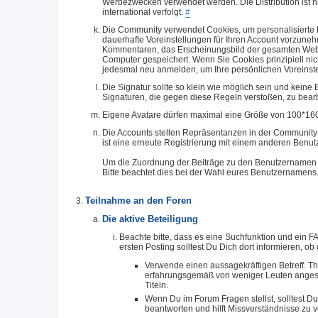
Werbezwecken verwendet werden. Die Distribution ist h
international verfolgt.
#
Die Community verwendet Cookies, um personalisierte D
dauerhafte Voreinstellungen für Ihren Account vorzuneh
Kommentaren, das Erscheinungsbild der gesamten Web-S
Computer gespeichert. Wenn Sie Cookies prinzipiell ni
jedesmal neu anmelden, um Ihre persönlichen Voreinst
Die Signatur sollte so klein wie möglich sein und keine 
Signaturen, die gegen diese Regeln verstoßen, zu bear
Eigene Avatare dürfen maximal eine Größe von 100*16
Die Accounts stellen Repräsentanzen in der Community d
ist eine erneute Registrierung mit einem anderen Benut
Um die Zuordnung der Beiträge zu den Benutzernamen z
Bitte beachtet dies bei der Wahl eures Benutzernamens
Teilnahme an den Foren
Die aktive Beteiligung
Beachte bitte, dass es eine Suchfunktion und ein F
ersten Posting solltest Du Dich dort informieren, 
Verwende einen aussagekräftigen Betreff. Th
erfahrungsgemäß von weniger Leuten angesch
Titeln.
Wenn Du im Forum Fragen stellst, solltest Du
beantworten und hilft Missverständnisse zu 