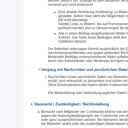
werden, jedoch nur, solange es dem besseren Verstä
nervend und nicht erwünscht.
Eine direkte Verlinkung (Hotlinking) zu Bilde
gestattet. Jedem User steht die Möglichkeit 
KB nicht übersteigt.
Direkte Links zu Bildern, die auf Fremdser
gelöscht werden und zu Verwarnungen für den
Alle in einen Beitrag eingebundenen Bilder 
Autoren. Der Autor eines Beitrages stellt den
entstehen können.
Die Betreiber untersagen hiermit ausdrücklich die E
menschenverachtenden und gegen geltendes Recht o
Moderator Beiträge vorbeschriebener Natur auffal
durch den Administrator oder Moderator korrigiert 
Umgang mit Nachrichten und persönlichen Date
Nachrichten sowie persönliche Daten von Benutze
erhält, sind vertraulich zu behandeln und dürfen n
Ohne Einverständnis des Autors dürfen insbesondere
Die Weiterleitung oder Verbreitung jeglicher Daten
Hausrecht / Zuständigkeit / Rechtsstellung
Benutzer oder Mitglieder der Community können bei be
gegen die Nutzungsbedingungen der Community von der
oder ganz ausgeschlossen werden. Bei kleineren Verst
die Betreiber selbst oder die zuständigen Moderatoren