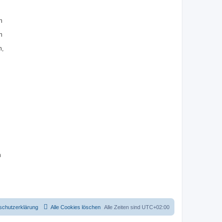
n
n
n,
n
schutzerklärung
Alle Cookies löschen
Alle Zeiten sind
UTC+02:00