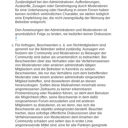
Zuständigkeit bei den Administratoren. Aufforderungen,
Auskünfte, Zusagen oder Genehmigung durch Moderatoren
für eine Unterlassung oder Handlung in einem Forum haben
keinen rechtlich verbindlichen Charakter, sie stellen lediglich
eine Empfehlung dar, die nicht zwangsläufig der Meinung der
Betreiber entspricht.
Den Anweisungen der Administratoren und Moderatoren ist
grundsätzlich Folge zu leisten, sie bedürfen keiner Diskussion.
#
Für Anfragen, Beschwerden o. ä. von Nichtmitgliedern sind
generell nur die Betreiber selbst zuständig. Aussagen von
Nutzern der Community und Moderatoren zu Belangen der
Community sind daher als unverbindlich zu betrachten. Bei
Beschwerden über das Verhalten oder die Verfahrensweisen
von Moderatoren oder anderen administrativ tätigen
Mitgliedern sind die Betreiber in Kenntnis zu setzen.
Beschwerden, die nur das Verhältnis zum dem betreffenden
Moderator oder einem anderen administrativ eingesetzten
Mitglied betreffen, sind desweiteren direkt an diesen
heranzutragen. Sollten diese Maßnahmen innerhalb eines
angemessenen Zeitraums zu keiner erkennbaren
Problemlösung oder Reaktion führen, so steht dem Benutzer
die Möglichkeit offen, seine Beschwerde in dem dafür
vorgesehenen Forum einzustellen und mit anderen
Mitgliedern zu diskutieren, es sei denn, das sich die
Beschwerde als objektiv unbegründet darstellt. Beachtet
hierbei, dass sofortige öffentliche Diskussionen über die
Verfahrensweisen von Moderatoren dem Ansehen der
Community schaden und selten das in erster Linie
angemessenste Mittel sind, eine für alle Parteien geeignete