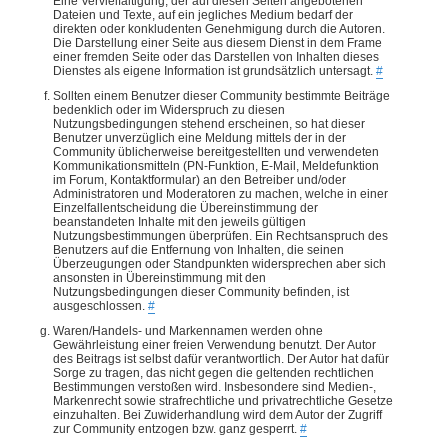
Eine Vervielfältigung, der auf diesen Seiten angebotenen
Dateien und Texte, auf ein jegliches Medium bedarf der
direkten oder konkludenten Genehmigung durch die Autoren.
Die Darstellung einer Seite aus diesem Dienst in dem Frame
einer fremden Seite oder das Darstellen von Inhalten dieses
Dienstes als eigene Information ist grundsätzlich untersagt.
#
Sollten einem Benutzer dieser Community bestimmte Beiträge
bedenklich oder im Widerspruch zu diesen
Nutzungsbedingungen stehend erscheinen, so hat dieser
Benutzer unverzüglich eine Meldung mittels der in der
Community üblicherweise bereitgestellten und verwendeten
Kommunikationsmitteln (PN-Funktion, E-Mail, Meldefunktion
im Forum, Kontaktformular) an den Betreiber und/oder
Administratoren und Moderatoren zu machen, welche in einer
Einzelfallentscheidung die Übereinstimmung der
beanstandeten Inhalte mit den jeweils gültigen
Nutzungsbestimmungen überprüfen. Ein Rechtsanspruch des
Benutzers auf die Entfernung von Inhalten, die seinen
Überzeugungen oder Standpunkten widersprechen aber sich
ansonsten in Übereinstimmung mit den
Nutzungsbedingungen dieser Community befinden, ist
ausgeschlossen.
#
Waren/Handels- und Markennamen werden ohne
Gewährleistung einer freien Verwendung benutzt. Der Autor
des Beitrags ist selbst dafür verantwortlich. Der Autor hat dafür
Sorge zu tragen, das nicht gegen die geltenden rechtlichen
Bestimmungen verstoßen wird. Insbesondere sind Medien-,
Markenrecht sowie strafrechtliche und privatrechtliche Gesetze
einzuhalten. Bei Zuwiderhandlung wird dem Autor der Zugriff
zur Community entzogen bzw. ganz gesperrt.
#