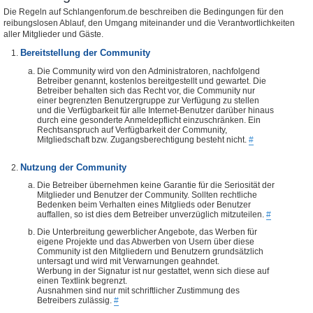
Die Regeln auf Schlangenforum.de beschreiben die Bedingungen für den
reibungslosen Ablauf, den Umgang miteinander und die Verantwortlichkeiten
aller Mitglieder und Gäste.
Bereitstellung der Community
Die Community wird von den Administratoren, nachfolgend
Betreiber genannt, kostenlos bereitgestellt und gewartet. Die
Betreiber behalten sich das Recht vor, die Community nur
einer begrenzten Benutzergruppe zur Verfügung zu stellen
und die Verfügbarkeit für alle Internet-Benutzer darüber hinaus
durch eine gesonderte Anmeldepflicht einzuschränken. Ein
Rechtsanspruch auf Verfügbarkeit der Community,
Mitgliedschaft bzw. Zugangsberechtigung besteht nicht.
#
Nutzung der Community
Die Betreiber übernehmen keine Garantie für die Seriosität der
Mitglieder und Benutzer der Community. Sollten rechtliche
Bedenken beim Verhalten eines Mitglieds oder Benutzer
auffallen, so ist dies dem Betreiber unverzüglich mitzuteilen.
#
Die Unterbreitung gewerblicher Angebote, das Werben für
eigene Projekte und das Abwerben von Usern über diese
Community ist den Mitgliedern und Benutzern grundsätzlich
untersagt und wird mit Verwarnungen geahndet.
Werbung in der Signatur ist nur gestattet, wenn sich diese auf
einen Textlink begrenzt.
Ausnahmen sind nur mit schriftlicher Zustimmung des
Betreibers zulässig.
#