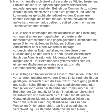
Nachrichten, die sich direkt auf ein anderes Mitglied beziehen,
Punkten dieser Nutzungsbedingungen widersprechen
und/oder geeignet sind, den Betrieb der Community zu stören
werden in den öffentlichen Foren nicht geduldet und können
kommentarlos gelöscht oder editiert werden. Desweiteren
können Beiträge, die keinen für das Thema relevanten Inhalt
aufweisen, kommentarlos gelöscht, editiert oder in ein neues
Thema verschoben werden.
Die Betreiber untersagen hiermit ausdrücklich die Einstellung
von rassistischen, pornografischen, provozierenden,
menschenverachtenden und gegen geltendes Recht oder die
guten Sitten verstoßenden Beiträgen. Sollten dem
Administrator oder einem Moderator Beiträge
vorbeschriebener Natur auffallen, werden diese ohne
Rückmeldung an den Autor aus dem System entfernt bzw.
durch den Administrator oder Moderator korrigiert oder
ausgeblendet. Der Betreiber des Systems behält sich vor,
einzelnen Mitgliedern zeitweise oder gänzlich die
Schreibberechtigung zu entziehen.
#
Die Beiträge enthalten teilweise Links zu Webseiten Dritter, die
von anderen unterhalten werden. Diese Links sind rein für den
gefälligen Gebrauch durch die Benutzer zur Verfügung gestellt
und stellen keine Billigung des Inhalts auf diesen genannten
Webseiten von Seiten der Betreiber der Community dar. Der
Betreiber der Community ist für den Inhalt dieser Links nicht
verantwortlich und steht auch nicht für den Inhalt und die
Genauigkeit des Materials auf den Webseiten Dritter ein.
Wenn Sie sich für einen Zugriff auf diese Links zu den
Webseiten Dritter entscheiden, tun Sie dies auf eigene
Verantwortung. Die Betreiber distanzieren sich hiermit