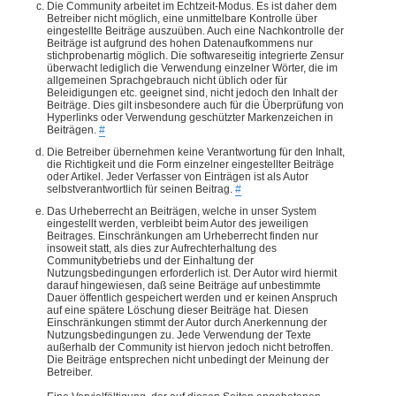
Die Community arbeitet im Echtzeit-Modus. Es ist daher dem
Betreiber nicht möglich, eine unmittelbare Kontrolle über
eingestellte Beiträge auszuüben. Auch eine Nachkontrolle der
Beiträge ist aufgrund des hohen Datenaufkommens nur
stichprobenartig möglich. Die softwareseitig integrierte Zensur
überwacht lediglich die Verwendung einzelner Wörter, die im
allgemeinen Sprachgebrauch nicht üblich oder für
Beleidigungen etc. geeignet sind, nicht jedoch den Inhalt der
Beiträge. Dies gilt insbesondere auch für die Überprüfung von
Hyperlinks oder Verwendung geschützter Markenzeichen in
Beiträgen.
#
Die Betreiber übernehmen keine Verantwortung für den Inhalt,
die Richtigkeit und die Form einzelner eingestellter Beiträge
oder Artikel. Jeder Verfasser von Einträgen ist als Autor
selbstverantwortlich für seinen Beitrag.
#
Das Urheberrecht an Beiträgen, welche in unser System
eingestellt werden, verbleibt beim Autor des jeweiligen
Beitrages. Einschränkungen am Urheberrecht finden nur
insoweit statt, als dies zur Aufrechterhaltung des
Communitybetriebs und der Einhaltung der
Nutzungsbedingungen erforderlich ist. Der Autor wird hiermit
darauf hingewiesen, daß seine Beiträge auf unbestimmte
Dauer öffentlich gespeichert werden und er keinen Anspruch
auf eine spätere Löschung dieser Beiträge hat. Diesen
Einschränkungen stimmt der Autor durch Anerkennung der
Nutzungsbedingungen zu. Jede Verwendung der Texte
außerhalb der Community ist hiervon jedoch nicht betroffen.
Die Beiträge entsprechen nicht unbedingt der Meinung der
Betreiber.