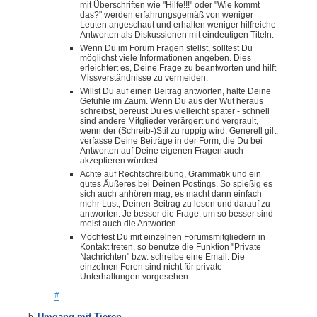
mit Überschriften wie "Hilfe!!!" oder "Wie kommt
das?" werden erfahrungsgemäß von weniger
Leuten angeschaut und erhalten weniger hilfreiche
Antworten als Diskussionen mit eindeutigen Titeln.
Wenn Du im Forum Fragen stellst, solltest Du
möglichst viele Informationen angeben. Dies
erleichtert es, Deine Frage zu beantworten und hilft
Missverständnisse zu vermeiden.
Willst Du auf einen Beitrag antworten, halte Deine
Gefühle im Zaum. Wenn Du aus der Wut heraus
schreibst, bereust Du es vielleicht später - schnell
sind andere Mitglieder verärgert und vergrault,
wenn der (Schreib-)Stil zu ruppig wird. Generell gilt,
verfasse Deine Beiträge in der Form, die Du bei
Antworten auf Deine eigenen Fragen auch
akzeptieren würdest.
Achte auf Rechtschreibung, Grammatik und ein
gutes Äußeres bei Deinen Postings. So spießig es
sich auch anhören mag, es macht dann einfach
mehr Lust, Deinen Beitrag zu lesen und darauf zu
antworten. Je besser die Frage, um so besser sind
meist auch die Antworten.
Möchtest Du mit einzelnen Forumsmitgliedern in
Kontakt treten, so benutze die Funktion "Private
Nachrichten" bzw. schreibe eine Email. Die
einzelnen Foren sind nicht für private
Unterhaltungen vorgesehen.
#