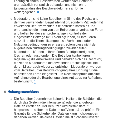
Lösung zu finden. Beschwerden werden vom Betreiber
grundsätzlich vertraulich behandelt und nicht ohne
Einverständnis des Beschwerdeführers an Dritte
weitergegeben.
#
Moderatoren sind keine Betreiber im Sinne des Rechts und
der hier verwendeten Begriffsdefinition, sondern Mitglieder mit
erweiterten Benutzerrechten. Sie betreuen kostenlos und
ehrenamtlich die ihnen von den Betreibern anvertrauten Foren
und helfen bei der stichprobenartigen Kontrolle der
eingestellten Beiträge mit. Es obliegt ihnen, für ihre Foren
speziell an die Thematik angepasste Verhaltens- oder
Nutzungsbedingungen zu erlassen, sofern diese nicht den
allgemeinen Nutzungsbedingungen zuwiderlaufen.
Moderatoren können in ihren Foren Beiträge korrigieren,
löschen oder ausblenden. Die Betreiber kontrollieren
regelmäßig die Arbeitsweise und behalten sich das Recht vor,
einzelnen Moderatoren die erweiterten Rechte speziell bei
deren Missbrauch wieder zu entziehen. Moderatoren werden
vom Betreiber unter Berücksichtigung ihrer Eignung für die
betreffenden Foren eingesetzt. Ein Rechtsanspruch auf eine
Aufnahme oder die Bearbeitung eines Antrages zur Aufnahme
besteht nicht.
#
Haftungsauschluss
Die Betreiber übernehmen keinerlei Haftung für Schäden, die
durch das System (die Internetseite) oder die angeboten
Dateien entstehen. Der Benutzer wird hiermit darauf
hingewiesen, selber die Dateien auf Viren u.ä. zu prüfen. Eine
Garantie für die Sicherheit der Dateien kann nicht gegeben
gegeben werden, da diese Dateien meist nicht aus unserer