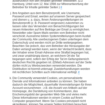
ausdrücklich von den Inhalten gelinkter Webseiten. (LG
Hamburg, Urteil vom 12. Mai 1998 zur Mitverantwortung der
Betreiber für Inhalte gelinkter Seiten )
#
Ihre Angaben aus dem Benutzerprofil, wie Username,
Passwort und Email, werden auf unserem Server gespeichert
und dienen u. a. dazu, Ihnen Änderungsmitteilungen im
Benutzerprofil (z. B. Passwort vergessen) zukommen zu
lassen oder das Versenden von Benachrichtigungen bei
neuen Antworten auf Ihre Beiträge per Email zu ermöglichen.
Newsletter oder Spam-Mails werden vom Betreiber nicht
verschickt. Ausnahme bilden Systemmitteilungen beim Ausfall
der Community. Alle userbezogenen Daten unterliegen dem
Datenschutz und werden nicht an Dritte weitergegeben.
Beachten Sie jedoch, das vom Betreiber die Herausgabe der
Daten verlangt werden kann, wenn der Verdacht besteht, dass
der Inhaber einer Email-Adresse eine Straftat begangen hat,
und zwar unabhängig davon, an welchem Ort die Tat
begangen wird, sofern der Erfolg der Tat im Geltungsbereich
deutschen Rechts gegeben ist. (EMail)-Adressen auf der Seite
dürfen nicht zu Werbezwecken verwendet werden. Die
Distribution ist hiermit untersagt. Zuwiderhandlungen werden
mit rechtlichen Schritten auch international verfolgt.
#
Die Community verwendet Cookies, um personalisierte
Dienste und Informationen anbieten zu können. Sie haben
dadurch die Möglichkeit, dauerhafte Voreinstellungen für Ihren
Account vorzunehmen - z.B. die Anzahl von Artikeln auf der
Homepage, die Darstellung von Kommentaren, das
Erscheinungsbild der gesamten Web-Site und vieles mehr.
Diese Informationen werden in einem Cookie auf Ihrem
Computer gespeichert. Wenn Sie Cookies prinzipiell nicht
akzeptieren, können Sie unsere Seiten trotzdem besuchen.