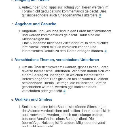
Umgang mit Tieren
Anleitungen und Tipps zur Tötung von Tieren werden im
Forum nicht geduldet und kommentarlos gelöscht. Dies
gilt insbesondere auch für sogenannte Futtertiere.
#
Angebote und Gesuche
Angebote und Gesuche sind in den Foren nicht erwünscht
und werden kommentarlos gelöscht. Dafür sind die
Kleinanzeigen da.
Eine Ausnahme bildet das Züchterforum, in dem Züchter
ihre Nachzuchten mit Bild vorstellen können und
Interessenten Details zu den Tieren erfragen können.
#
Verschiedene Themen, verschiedene Unterforen
Um die Übersichtlichkeit zu wahren, gibt es in den Foren
diverse thematische Unterforen. Wir bitten darum sich vor
einem Beitrag zu überlegen, in welchen thematischen
Bereich er gehört. Dies gilt auch bei Antworten zu einem
bestehenden Thema. Beiträge, die im falschen Bereich
geschrieben wurden, werden ggf. kommentarlos
verschoben oder gelöscht.
#
Grafiken und Smilies
Smilies sind eine feine Sache, sie können Stimmungen
des Autoren verdeutlichen und sollten daher ausdrücklich
auch verwendet werden, jedoch nur, solange es dem
besseren Verständnis eines Beitrags dient. Die
übermäßige Nutzung ist für andere Mitglieder nervend
und nicht erwünscht.