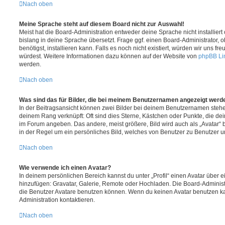
Nach oben
Meine Sprache steht auf diesem Board nicht zur Auswahl!
Meist hat die Board-Administration entweder deine Sprache nicht installier
bislang in deine Sprache übersetzt. Frage ggf. einen Board-Administrator, 
benötigst, installieren kann. Falls es noch nicht existiert, würden wir uns f
würdest. Weitere Informationen dazu können auf der Website von
phpBB Li
werden.
Nach oben
Was sind das für Bilder, die bei meinem Benutzernamen angezeigt werd
In der Beitragsansicht können zwei Bilder bei deinem Benutzernamen stehen.
deinem Rang verknüpft: Oft sind dies Sterne, Kästchen oder Punkte, die de
im Forum angeben. Das andere, meist größere, Bild wird auch als „Avatar“ b
in der Regel um ein persönliches Bild, welches von Benutzer zu Benutzer unt
Nach oben
Wie verwende ich einen Avatar?
In deinem persönlichen Bereich kannst du unter „Profil“ einen Avatar über 
hinzufügen: Gravatar, Galerie, Remote oder Hochladen. Die Board-Adminis
die Benutzer Avatare benutzen können. Wenn du keinen Avatar benutzen kan
Administration kontaktieren.
Nach oben