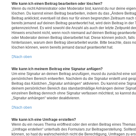
Wie kann ich einen Beitrag bearbeiten oder löschen?
Wenn du nicht Administrator oder Moderator bist, kannst du nur deine eige
löschen. Du kannst einen Beitrag bearbeiten, indem du das „Ändere Beitr
Beitrag anklickst; eventuell ist dies nur für einen begrenzten Zeitraum nac
bereits jemand auf deinen Beitrag geantwortet hat, wird dein Beitrag in der
gekennzeichnet. Es wird sowohl die Anzahl als auch der letzte Zeitpunkt d
Hinweis erscheint nicht, wenn noch niemand auf deinen Beitrag geantwortet
oder Moderator deinen Beitrag überarbeitet hat. Diese können jedoch, falls s
hinterlassen, warum dein Beitrag überarbeitet wurde. Bitte beachte, dass n
löschen können, wenn bereits jemand darauf geantwortet hat.
Nach oben
Wie kann ich meinem Beitrag eine Signatur anfügen?
Um eine Signatur an deinen Beitrag anzufügen, musst du zunächst eine sol
persönlichen Bereich entwerfen. Nachdem du die Signatur erstellt und gesp
Beitrag das Kästchen „Signatur anhängen“ aktivieren. Du kannst eine Signa
deinem persönlichen Bereich das standardmäßige Anhängen deiner Signatu
einzelnen Beitrag dennoch ohne Signatur verfassen möchtest, so kannst du 
„Signatur anhängen“ wieder deaktivieren.
Nach oben
Wie kann ich eine Umfrage erstellen?
Wenn du ein neues Thema eröffnest oder den ersten Beitrag eines Themas be
„Umfrage erstellen“ unterhalb des Formulars zur Beitragserstellung. Solltes
können, so hast du wahrscheinlich nicht die Berechtigung, Umfragen zu erste