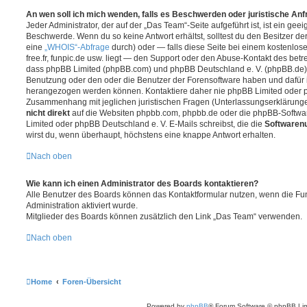
An wen soll ich mich wenden, falls es Beschwerden oder juristische An
Jeder Administrator, der auf der „Das Team“-Seite aufgeführt ist, ist ein geei
Beschwerde. Wenn du so keine Antwort erhältst, solltest du den Besitzer de
eine
„WHOIS“-Abfrage
durch) oder — falls diese Seite bei einem kostenlos
free.fr, funpic.de usw. liegt — den Support oder den Abuse-Kontakt des betr
dass phpBB Limited (phpBB.com) und phpBB Deutschland e. V. (phpBB.de
Benutzung oder den oder die Benutzer der Forensoftware haben und dafür 
herangezogen werden können. Kontaktiere daher nie phpBB Limited oder p
Zusammenhang mit jeglichen juristischen Fragen (Unterlassungserklärunge
nicht direkt
auf die Websiten phpbb.com, phpbb.de oder die phpBB-Softwar
Limited oder phpBB Deutschland e. V. E-Mails schreibst, die die
Softwarenu
wirst du, wenn überhaupt, höchstens eine knappe Antwort erhalten.
Nach oben
Wie kann ich einen Administrator des Boards kontaktieren?
Alle Benutzer des Boards können das Kontaktformular nutzen, wenn die Fun
Administration aktiviert wurde.
Mitglieder des Boards können zusätzlich den Link „Das Team“ verwenden.
Nach oben
Home
Foren-Übersicht
Powered by
phpBB
® Forum Software © phpBB Lim