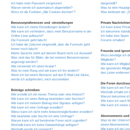
Ich habe mein Passwort vergessen!
dargestellt?
Warum werde ich automatisch abgemeldet?
Was ist eine Hauptg
Wozu ist die Funktion „Alle Cookies löschen“?
Was bedeutet der „Da
Benutzerpräferenzen und -einstellungen
Private Nachrichte
Wie kann ich meine Einstellungen ändern?
Ich kann keine Priva
Wie kann ich verhindern, dass mein Benutzername in der
Ich bekomme ständig
Online-Liste auftaucht?
Ich habe eine Spam-E
Die Forenuhr geht falsch!
Forums erhalten!
Ich habe die Zeitzone eingestellt, aber die Forenuhr geht
immer noch falsch!
Freunde und ignori
Meine Sprache steht auf diesem Board nicht zur Auswahl!
Wozu benötige ich di
Was sind das für Bilder, die bei meinem Benutzernamen
Mitglieder?
angezeigt werden?
Wie kann ich Mitglied
Wie verwende ich einen Avatar?
der ignorierten Mitg
Was ist mein Rang und wie kann ich ihn ändern?
den Listen entfernen
Wenn ich bei einem Benutzer auf den E-Mail-Link klicke,
werde ich aufgefordert, mich anzumelden.
Die Foren durchsu
Wie kann ich ein Fo
Beiträge schreiben
Weshalb erhalte ich 
Wie erstelle ich ein neues Thema oder eine Antwort?
Warum bekomme ich b
Wie kann ich einen Beitrag bearbeiten oder löschen?
Wie kann ich nach M
Wie kann ich meinem Beitrag eine Signatur anfügen?
Wie kann ich meine 
Wie kann ich eine Umfrage erstellen?
Wieso kann ich nicht mehr Antwortmöglichkeiten erstellen?
Abonnements und 
Wie bearbeite oder lösche ich eine Umfrage?
Was ist der Untersc
Warum kann ich auf bestimmte Foren nicht zugreifen?
einem Abonnements 
Weshalb kann ich keine Dateianhänge anfügen?
Wie kann ich ein Les
Weshalb wurde ich verwarnt?