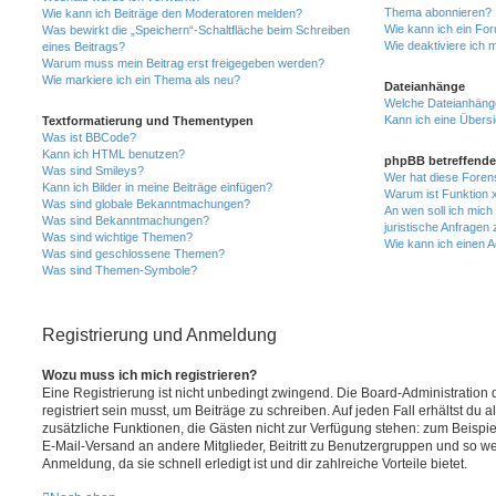
Thema abonnieren?
Wie kann ich Beiträge den Moderatoren melden?
Wie kann ich ein Fo
Was bewirkt die „Speichern“-Schaltfläche beim Schreiben
Wie deaktiviere ich
eines Beitrags?
Warum muss mein Beitrag erst freigegeben werden?
Wie markiere ich ein Thema als neu?
Dateianhänge
Welche Dateianhänge
Kann ich eine Übersi
Textformatierung und Thementypen
Was ist BBCode?
Kann ich HTML benutzen?
phpBB betreffende
Was sind Smileys?
Wer hat diese Foren
Kann ich Bilder in meine Beiträge einfügen?
Warum ist Funktion x
Was sind globale Bekanntmachungen?
An wen soll ich mic
Was sind Bekanntmachungen?
juristische Anfragen
Was sind wichtige Themen?
Wie kann ich einen A
Was sind geschlossene Themen?
Was sind Themen-Symbole?
Registrierung und Anmeldung
Wozu muss ich mich registrieren?
Eine Registrierung ist nicht unbedingt zwingend. Die Board-Administration
registriert sein musst, um Beiträge zu schreiben. Auf jeden Fall erhältst du als
zusätzliche Funktionen, die Gästen nicht zur Verfügung stehen: zum Beispiel
E-Mail-Versand an andere Mitglieder, Beitritt zu Benutzergruppen und so wei
Anmeldung, da sie schnell erledigt ist und dir zahlreiche Vorteile bietet.