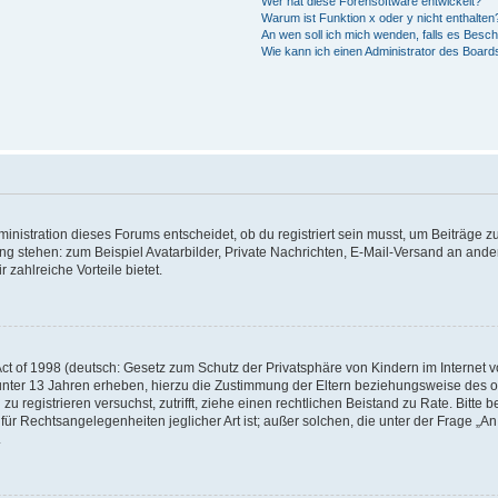
Wer hat diese Forensoftware entwickelt?
Warum ist Funktion x oder y nicht enthalten
An wen soll ich mich wenden, falls es Besc
Wie kann ich einen Administrator des Board
istration dieses Forums entscheidet, ob du registriert sein musst, um Beiträge zu s
ung stehen: zum Beispiel Avatarbilder, Private Nachrichten, E-Mail-Versand an ander
 zahlreiche Vorteile bietet.
t of 1998 (deutsch: Gesetz zum Schutz der Privatsphäre von Kindern im Internet vo
unter 13 Jahren erheben, hierzu die Zustimmung der Eltern beziehungsweise des o
h zu registrieren versuchst, zutrifft, ziehe einen rechtlichen Beistand zu Rate. Bit
für Rechtsangelegenheiten jeglicher Art ist; außer solchen, die unter der Frage „
.