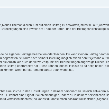
„Neues Thema“ klicken. Um auf einen Beitrag zu antworten, musst du auf „Antworte
e Berechtigungen sind jeweils am Ende der Foren- und der Beitragsansicht aufgeliste
r deine eigenen Beiträge bearbeiten oder löschen. Du kannst einen Beitrag bearbe
inen begrenzten Zeitraum nach seiner Erstellung möglich. Wenn bereits jemand auf de
 die Anzahl als auch der letzte Zeitpunkt der Bearbeitungen angezeigt. Dieser Hi
en Beitrag überarbeitet hat. Diese können jedoch, falls sie es für nötig halten, ei
hen können, wenn bereits jemand darauf geantwortet hat.
st eine solche in den Einstellungen in deinem persönlichen Bereich entwerfen. Na
eren. Du kannst eine Signatur auch hinzufügen, indem du in deinem persönlichen 
atur verfassen möchtest, so kannst du dort einfach das Kontrollkästchen „Signatu