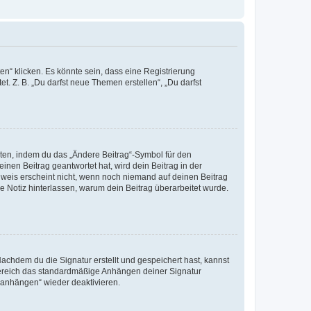
n“ klicken. Es könnte sein, dass eine Registrierung
t. Z. B. „Du darfst neue Themen erstellen“, „Du darfst
iten, indem du das „Ändere Beitrag“-Symbol für den
inen Beitrag geantwortet hat, wird dein Beitrag in der
nweis erscheint nicht, wenn noch niemand auf deinen Beitrag
ne Notiz hinterlassen, warum dein Beitrag überarbeitet wurde.
chdem du die Signatur erstellt und gespeichert hast, kannst
Bereich das standardmäßige Anhängen deiner Signatur
r anhängen“ wieder deaktivieren.