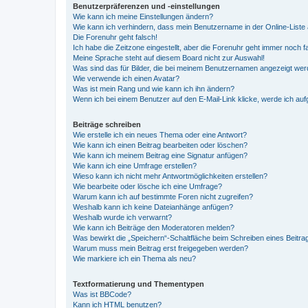
Benutzerpräferenzen und -einstellungen
Wie kann ich meine Einstellungen ändern?
Wie kann ich verhindern, dass mein Benutzername in der Online-Liste 
Die Forenuhr geht falsch!
Ich habe die Zeitzone eingestellt, aber die Forenuhr geht immer noch f
Meine Sprache steht auf diesem Board nicht zur Auswahl!
Was sind das für Bilder, die bei meinem Benutzernamen angezeigt we
Wie verwende ich einen Avatar?
Was ist mein Rang und wie kann ich ihn ändern?
Wenn ich bei einem Benutzer auf den E-Mail-Link klicke, werde ich au
Beiträge schreiben
Wie erstelle ich ein neues Thema oder eine Antwort?
Wie kann ich einen Beitrag bearbeiten oder löschen?
Wie kann ich meinem Beitrag eine Signatur anfügen?
Wie kann ich eine Umfrage erstellen?
Wieso kann ich nicht mehr Antwortmöglichkeiten erstellen?
Wie bearbeite oder lösche ich eine Umfrage?
Warum kann ich auf bestimmte Foren nicht zugreifen?
Weshalb kann ich keine Dateianhänge anfügen?
Weshalb wurde ich verwarnt?
Wie kann ich Beiträge den Moderatoren melden?
Was bewirkt die „Speichern“-Schaltfläche beim Schreiben eines Beitra
Warum muss mein Beitrag erst freigegeben werden?
Wie markiere ich ein Thema als neu?
Textformatierung und Thementypen
Was ist BBCode?
Kann ich HTML benutzen?