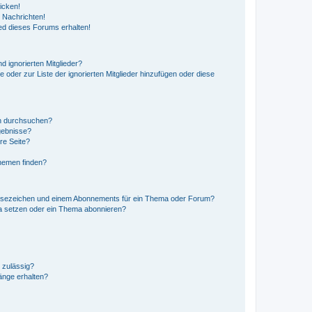
icken!
 Nachrichten!
ed dieses Forums erhalten!
d ignorierten Mitglieder?
e oder zur Liste der ignorierten Mitglieder hinzufügen oder diese
en durchsuchen?
gebnisse?
re Seite?
hemen finden?
esezeichen und einem Abonnements für ein Thema oder Forum?
a setzen oder ein Thema abonnieren?
 zulässig?
hänge erhalten?