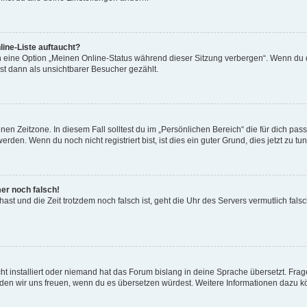
ine-Liste auftaucht?
n eine Option „Meinen Online-Status während dieser Sitzung verbergen“. Wenn du d
st dann als unsichtbarer Besucher gezählt.
en Zeitzone. In diesem Fall solltest du im „Persönlichen Bereich“ die für dich passe
den. Wenn du noch nicht registriert bist, ist dies ein guter Grund, dies jetzt zu tun
mer noch falsch!
t hast und die Zeit trotzdem noch falsch ist, geht die Uhr des Servers vermutlich fal
t installiert oder niemand hat das Forum bislang in deine Sprache übersetzt. Frag
, würden wir uns freuen, wenn du es übersetzen würdest. Weitere Informationen dazu