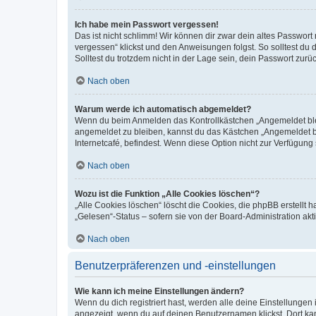
Ich habe mein Passwort vergessen!
Das ist nicht schlimm! Wir können dir zwar dein altes Passwort
vergessen“ klickst und den Anweisungen folgst. So solltest du
Solltest du trotzdem nicht in der Lage sein, dein Passwort zur
Nach oben
Warum werde ich automatisch abgemeldet?
Wenn du beim Anmelden das Kontrollkästchen „Angemeldet bleib
angemeldet zu bleiben, kannst du das Kästchen „Angemeldet b
Internetcafé, befindest. Wenn diese Option nicht zur Verfügung
Nach oben
Wozu ist die Funktion „Alle Cookies löschen“?
„Alle Cookies löschen“ löscht die Cookies, die phpBB erstellt
„Gelesen“-Status – sofern sie von der Board-Administration ak
Nach oben
Benutzerpräferenzen und -einstellungen
Wie kann ich meine Einstellungen ändern?
Wenn du dich registriert hast, werden alle deine Einstellunge
angezeigt, wenn du auf deinen Benutzernamen klickst. Dort kan