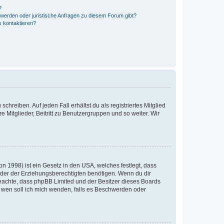
?
hwerden oder juristische Anfragen zu diesem Forum gibt?
s kontaktieren?
chreiben. Auf jeden Fall erhältst du als registriertes Mitglied
e Mitglieder, Beitritt zu Benutzergruppen und so weiter. Wir
n 1998) ist ein Gesetz in den USA, welches festlegt, dass
der der Erziehungsberechtigten benötigen. Wenn du dir
te beachte, dass phpBB Limited und der Besitzer dieses Boards
An wen soll ich mich wenden, falls es Beschwerden oder