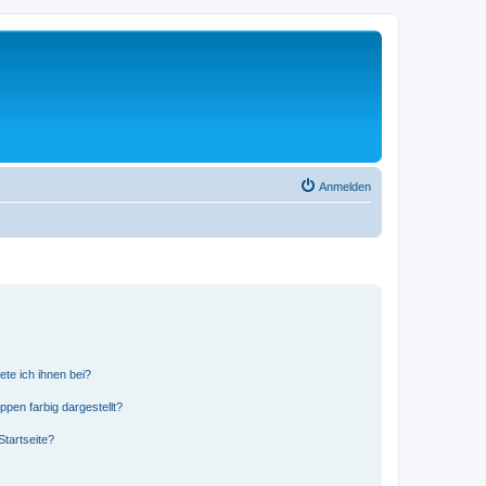
Anmelden
ete ich ihnen bei?
en farbig dargestellt?
tartseite?