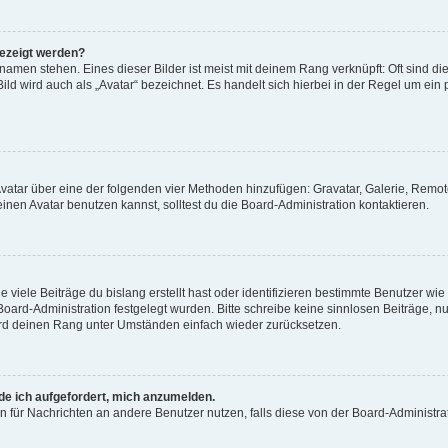
gezeigt werden?
amen stehen. Eines dieser Bilder ist meist mit deinem Rang verknüpft: Oft sind di
ld wird auch als „Avatar“ bezeichnet. Es handelt sich hierbei in der Regel um ein
 Avatar über eine der folgenden vier Methoden hinzufügen: Gravatar, Galerie, Rem
en Avatar benutzen kannst, solltest du die Board-Administration kontaktieren.
viele Beiträge du bislang erstellt hast oder identifizieren bestimmte Benutzer w
 Board-Administration festgelegt wurden. Bitte schreibe keine sinnlosen Beiträge
wird deinen Rang unter Umständen einfach wieder zurücksetzen.
rde ich aufgefordert, mich anzumelden.
ion für Nachrichten an andere Benutzer nutzen, falls diese von der Board-Administ