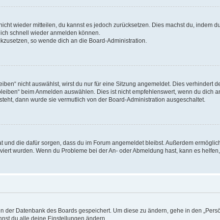
 nicht wieder mitteilen, du kannst es jedoch zurücksetzen. Dies machst du, indem 
 dich schnell wieder anmelden können.
ückzusetzen, so wende dich an die Board-Administration.
en“ nicht auswählst, wirst du nur für eine Sitzung angemeldet. Dies verhindert 
leiben“ beim Anmelden auswählen. Dies ist nicht empfehlenswert, wenn du dich an
 steht, dann wurde sie vermutlich von der Board-Administration ausgeschaltet.
 hat und die dafür sorgen, dass du im Forum angemeldet bleibst. Außerdem ermögli
tiviert wurden. Wenn du Probleme bei der An- oder Abmeldung hast, kann es helfen
n in der Datenbank des Boards gespeichert. Um diese zu ändern, gehe in den „Persö
nst du alle deine Einstellungen ändern.