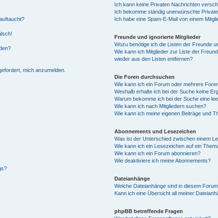
Ich kann keine Privaten Nachrichten versch
Ich bekomme ständig unerwünschte Private
auftaucht?
Ich habe eine Spam-E-Mail von einem Mitgli
alsch!
Freunde und ignorierte Mitglieder
Wozu benötige ich die Listen der Freunde un
rden?
Wie kann ich Mitglieder zur Liste der Freund
wieder aus den Listen entfernen?
fgefordert, mich anzumelden.
Die Foren durchsuchen
Wie kann ich ein Forum oder mehrere For
Weshalb erhalte ich bei der Suche keine Er
Warum bekomme ich bei der Suche eine lee
Wie kann ich nach Mitgliedern suchen?
Wie kann ich meine eigenen Beiträge und T
Abonnements und Lesezeichen
Was ist der Unterschied zwischen einem L
Wie kann ich ein Lesezeichen auf ein Them
Wie kann ich ein Forum abonnieren?
Wie deaktiviere ich meine Abonnements?
gs?
Dateianhänge
Welche Dateianhänge sind in diesem Forum
Kann ich eine Übersicht all meiner Dateian
phpBB betreffende Fragen