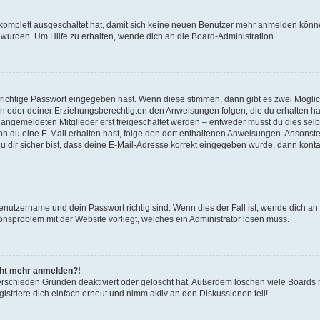
g komplett ausgeschaltet hat, damit sich keine neuen Benutzer mehr anmelden könn
 wurden. Um Hilfe zu erhalten, wende dich an die Board-Administration.
 richtige Passwort eingegeben hast. Wenn diese stimmen, dann gibt es zwei Mögl
tern oder deiner Erziehungsberechtigten den Anweisungen folgen, die du erhalten ha
u angemeldeten Mitglieder erst freigeschaltet werden – entweder musst du dies selbs
. Wenn du eine E-Mail erhalten hast, folge den dort enthaltenen Anweisungen. Ansons
 dir sicher bist, dass deine E-Mail-Adresse korrekt eingegeben wurde, dann kontak
Benutzername und dein Passwort richtig sind. Wenn dies der Fall ist, wende dich a
ionsproblem mit der Website vorliegt, welches ein Administrator lösen muss.
icht mehr anmelden?!
erschieden Gründen deaktiviert oder gelöscht hat. Außerdem löschen viele Boards r
triere dich einfach erneut und nimm aktiv an den Diskussionen teil!