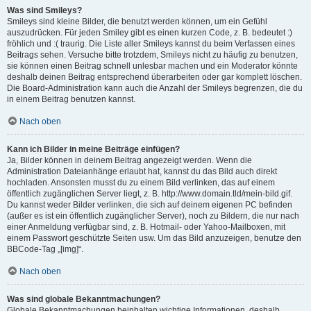
Was sind Smileys?
Smileys sind kleine Bilder, die benutzt werden können, um ein Gefühl
auszudrücken. Für jeden Smiley gibt es einen kurzen Code, z. B. bedeutet :)
fröhlich und :( traurig. Die Liste aller Smileys kannst du beim Verfassen eines
Beitrags sehen. Versuche bitte trotzdem, Smileys nicht zu häufig zu benutzen,
sie können einen Beitrag schnell unlesbar machen und ein Moderator könnte
deshalb deinen Beitrag entsprechend überarbeiten oder gar komplett löschen.
Die Board-Administration kann auch die Anzahl der Smileys begrenzen, die du
in einem Beitrag benutzen kannst.
Nach oben
Kann ich Bilder in meine Beiträge einfügen?
Ja, Bilder können in deinem Beitrag angezeigt werden. Wenn die
Administration Dateianhänge erlaubt hat, kannst du das Bild auch direkt
hochladen. Ansonsten musst du zu einem Bild verlinken, das auf einem
öffentlich zugänglichen Server liegt, z. B. http://www.domain.tld/mein-bild.gif.
Du kannst weder Bilder verlinken, die sich auf deinem eigenen PC befinden
(außer es ist ein öffentlich zugänglicher Server), noch zu Bildern, die nur nach
einer Anmeldung verfügbar sind, z. B. Hotmail- oder Yahoo-Mailboxen, mit
einem Passwort geschützte Seiten usw. Um das Bild anzuzeigen, benutze den
BBCode-Tag „[img]“.
Nach oben
Was sind globale Bekanntmachungen?
Globale Bekanntmachungen beinhalten wichtige Informationen, deshalb