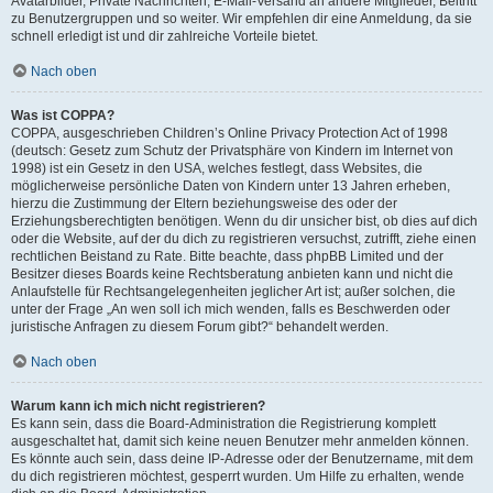
Avatarbilder, Private Nachrichten, E-Mail-Versand an andere Mitglieder, Beitritt
zu Benutzergruppen und so weiter. Wir empfehlen dir eine Anmeldung, da sie
schnell erledigt ist und dir zahlreiche Vorteile bietet.
Nach oben
Was ist COPPA?
COPPA, ausgeschrieben Children’s Online Privacy Protection Act of 1998
(deutsch: Gesetz zum Schutz der Privatsphäre von Kindern im Internet von
1998) ist ein Gesetz in den USA, welches festlegt, dass Websites, die
möglicherweise persönliche Daten von Kindern unter 13 Jahren erheben,
hierzu die Zustimmung der Eltern beziehungsweise des oder der
Erziehungsberechtigten benötigen. Wenn du dir unsicher bist, ob dies auf dich
oder die Website, auf der du dich zu registrieren versuchst, zutrifft, ziehe einen
rechtlichen Beistand zu Rate. Bitte beachte, dass phpBB Limited und der
Besitzer dieses Boards keine Rechtsberatung anbieten kann und nicht die
Anlaufstelle für Rechtsangelegenheiten jeglicher Art ist; außer solchen, die
unter der Frage „An wen soll ich mich wenden, falls es Beschwerden oder
juristische Anfragen zu diesem Forum gibt?“ behandelt werden.
Nach oben
Warum kann ich mich nicht registrieren?
Es kann sein, dass die Board-Administration die Registrierung komplett
ausgeschaltet hat, damit sich keine neuen Benutzer mehr anmelden können.
Es könnte auch sein, dass deine IP-Adresse oder der Benutzername, mit dem
du dich registrieren möchtest, gesperrt wurden. Um Hilfe zu erhalten, wende