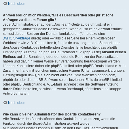
Nach oben
An wen soll ich mich wenden, falls es Beschwerden oder juristische
Anfragen zu diesem Forum gibt?
Jeder Administrator, der auf der „Das Team“-Seite aufgeführt ist, ist ein
geeigneter Kontakt für deine Beschwerde. Wenn du so keine Antwort erhältst,
solltest du den Besitzer der Domain kontaktieren (führe dazu eine
„WHOIS“-Abfrage
durch) oder — falls diese Seite bei einem kostenlosen
Webhoster wie z. B. Yahoo!, free.fr, funpic.de usw. liegt — den Support oder
den Abuse-Kontakt des betreffenden Dienstes. Bitte beachte, dass phpBB
Limited (phpBB.com) und phpBB Deutschland e. V. (phpBB.de)
absolut keinen
Einfluss
auf die Benutzung oder den oder die Benutzer der Forensoftware
haben und dafür in keiner Weise zur Verantwortung herangezogen werden
können. Kontaktiere daher nie phpBB Limited oder phpBB Deutschland e. V. in
Zusammenhang mit jeglichen juristischen Fragen (Unterlassungserklärungen,
Haftungsfragen usw.), die
sich nicht direkt
auf die Websiten phpbb.com,
phpbb.de oder die phpBB-Software selbst beziehen. Falls du phpBB Limited
oder phpBB Deutschland e. V. E-Mails schreibst, die die
Softwarenutzung
durch Dritte
betreffen, so wirst du, wenn überhaupt, höchstens eine knappe
Antwort erhalten.
Nach oben
Wie kann ich einen Administrator des Boards kontaktieren?
Alle Benutzer des Boards können das Kontaktformular nutzen, wenn die
Funktion durch die Board-Administration aktiviert wurde.
Mitglieder des Boards können zusätzlich den Link „Das Team“ verwenden.