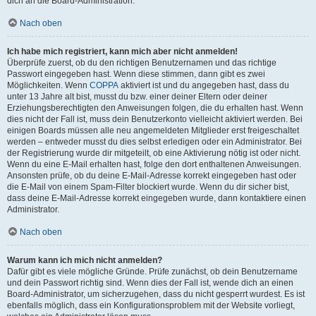
dich an die Board-Administration.
Nach oben
Ich habe mich registriert, kann mich aber nicht anmelden!
Überprüfe zuerst, ob du den richtigen Benutzernamen und das richtige
Passwort eingegeben hast. Wenn diese stimmen, dann gibt es zwei
Möglichkeiten. Wenn
COPPA
aktiviert ist und du angegeben hast, dass du
unter 13 Jahre alt bist, musst du bzw. einer deiner Eltern oder deiner
Erziehungsberechtigten den Anweisungen folgen, die du erhalten hast. Wenn
dies nicht der Fall ist, muss dein Benutzerkonto vielleicht aktiviert werden. Bei
einigen Boards müssen alle neu angemeldeten Mitglieder erst freigeschaltet
werden – entweder musst du dies selbst erledigen oder ein Administrator. Bei
der Registrierung wurde dir mitgeteilt, ob eine Aktivierung nötig ist oder nicht.
Wenn du eine E-Mail erhalten hast, folge den dort enthaltenen Anweisungen.
Ansonsten prüfe, ob du deine E-Mail-Adresse korrekt eingegeben hast oder
die E-Mail von einem Spam-Filter blockiert wurde. Wenn du dir sicher bist,
dass deine E-Mail-Adresse korrekt eingegeben wurde, dann kontaktiere einen
Administrator.
Nach oben
Warum kann ich mich nicht anmelden?
Dafür gibt es viele mögliche Gründe. Prüfe zunächst, ob dein Benutzername
und dein Passwort richtig sind. Wenn dies der Fall ist, wende dich an einen
Board-Administrator, um sicherzugehen, dass du nicht gesperrt wurdest. Es ist
ebenfalls möglich, dass ein Konfigurationsproblem mit der Website vorliegt,