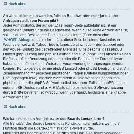
Nach oben
An wen soll ich mich wenden, falls es Beschwerden oder juristische
Anfragen zu diesem Forum gibt?
Jeder Administrator, der auf der „Das Team“-Seite aufgeführt ist, ist ein
geeigneter Kontakt für deine Beschwerde. Wenn du so keine Antwort erhältst,
solltest du den Besitzer der Domain kontaktieren (führe dazu eine
„WHOIS“-Abfrage
durch) oder — falls diese Seite bei einem kostenlosen
Webhoster wie z. B. Yahoo!, free.fr, funpic.de usw. liegt — den Support oder
den Abuse-Kontakt des betreffenden Dienstes. Bitte beachte, dass phpBB
Limited (phpBB.com) und phpBB Deutschland e. V. (phpBB.de)
absolut keinen
Einfluss
auf die Benutzung oder den oder die Benutzer der Forensoftware
haben und dafür in keiner Weise zur Verantwortung herangezogen werden
können. Kontaktiere daher nie phpBB Limited oder phpBB Deutschland e. V. in
Zusammenhang mit jeglichen juristischen Fragen (Unterlassungserklärungen,
Haftungsfragen usw.), die
sich nicht direkt
auf die Websiten phpbb.com,
phpbb.de oder die phpBB-Software selbst beziehen. Falls du phpBB Limited
oder phpBB Deutschland e. V. E-Mails schreibst, die die
Softwarenutzung
durch Dritte
betreffen, so wirst du, wenn überhaupt, höchstens eine knappe
Antwort erhalten.
Nach oben
Wie kann ich einen Administrator des Boards kontaktieren?
Alle Benutzer des Boards können das Kontaktformular nutzen, wenn die
Funktion durch die Board-Administration aktiviert wurde.
Mitglieder des Boards können zusätzlich den Link „Das Team“ verwenden.