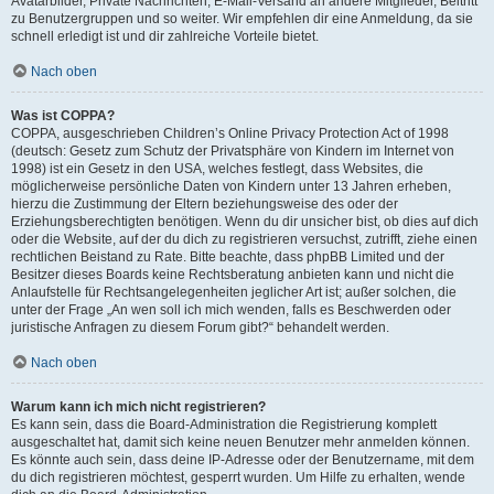
Avatarbilder, Private Nachrichten, E-Mail-Versand an andere Mitglieder, Beitritt
zu Benutzergruppen und so weiter. Wir empfehlen dir eine Anmeldung, da sie
schnell erledigt ist und dir zahlreiche Vorteile bietet.
Nach oben
Was ist COPPA?
COPPA, ausgeschrieben Children’s Online Privacy Protection Act of 1998
(deutsch: Gesetz zum Schutz der Privatsphäre von Kindern im Internet von
1998) ist ein Gesetz in den USA, welches festlegt, dass Websites, die
möglicherweise persönliche Daten von Kindern unter 13 Jahren erheben,
hierzu die Zustimmung der Eltern beziehungsweise des oder der
Erziehungsberechtigten benötigen. Wenn du dir unsicher bist, ob dies auf dich
oder die Website, auf der du dich zu registrieren versuchst, zutrifft, ziehe einen
rechtlichen Beistand zu Rate. Bitte beachte, dass phpBB Limited und der
Besitzer dieses Boards keine Rechtsberatung anbieten kann und nicht die
Anlaufstelle für Rechtsangelegenheiten jeglicher Art ist; außer solchen, die
unter der Frage „An wen soll ich mich wenden, falls es Beschwerden oder
juristische Anfragen zu diesem Forum gibt?“ behandelt werden.
Nach oben
Warum kann ich mich nicht registrieren?
Es kann sein, dass die Board-Administration die Registrierung komplett
ausgeschaltet hat, damit sich keine neuen Benutzer mehr anmelden können.
Es könnte auch sein, dass deine IP-Adresse oder der Benutzername, mit dem
du dich registrieren möchtest, gesperrt wurden. Um Hilfe zu erhalten, wende