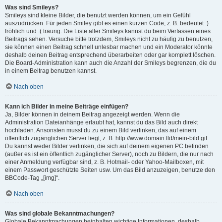
Was sind Smileys?
Smileys sind kleine Bilder, die benutzt werden können, um ein Gefühl
auszudrücken. Für jeden Smiley gibt es einen kurzen Code, z. B. bedeutet :)
fröhlich und :( traurig. Die Liste aller Smileys kannst du beim Verfassen eines
Beitrags sehen. Versuche bitte trotzdem, Smileys nicht zu häufig zu benutzen,
sie können einen Beitrag schnell unlesbar machen und ein Moderator könnte
deshalb deinen Beitrag entsprechend überarbeiten oder gar komplett löschen.
Die Board-Administration kann auch die Anzahl der Smileys begrenzen, die du
in einem Beitrag benutzen kannst.
Nach oben
Kann ich Bilder in meine Beiträge einfügen?
Ja, Bilder können in deinem Beitrag angezeigt werden. Wenn die
Administration Dateianhänge erlaubt hat, kannst du das Bild auch direkt
hochladen. Ansonsten musst du zu einem Bild verlinken, das auf einem
öffentlich zugänglichen Server liegt, z. B. http://www.domain.tld/mein-bild.gif.
Du kannst weder Bilder verlinken, die sich auf deinem eigenen PC befinden
(außer es ist ein öffentlich zugänglicher Server), noch zu Bildern, die nur nach
einer Anmeldung verfügbar sind, z. B. Hotmail- oder Yahoo-Mailboxen, mit
einem Passwort geschützte Seiten usw. Um das Bild anzuzeigen, benutze den
BBCode-Tag „[img]“.
Nach oben
Was sind globale Bekanntmachungen?
Globale Bekanntmachungen beinhalten wichtige Informationen, deshalb