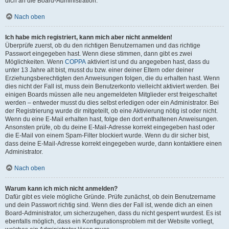
dich an die Board-Administration.
Nach oben
Ich habe mich registriert, kann mich aber nicht anmelden!
Überprüfe zuerst, ob du den richtigen Benutzernamen und das richtige
Passwort eingegeben hast. Wenn diese stimmen, dann gibt es zwei
Möglichkeiten. Wenn
COPPA
aktiviert ist und du angegeben hast, dass du
unter 13 Jahre alt bist, musst du bzw. einer deiner Eltern oder deiner
Erziehungsberechtigten den Anweisungen folgen, die du erhalten hast. Wenn
dies nicht der Fall ist, muss dein Benutzerkonto vielleicht aktiviert werden. Bei
einigen Boards müssen alle neu angemeldeten Mitglieder erst freigeschaltet
werden – entweder musst du dies selbst erledigen oder ein Administrator. Bei
der Registrierung wurde dir mitgeteilt, ob eine Aktivierung nötig ist oder nicht.
Wenn du eine E-Mail erhalten hast, folge den dort enthaltenen Anweisungen.
Ansonsten prüfe, ob du deine E-Mail-Adresse korrekt eingegeben hast oder
die E-Mail von einem Spam-Filter blockiert wurde. Wenn du dir sicher bist,
dass deine E-Mail-Adresse korrekt eingegeben wurde, dann kontaktiere einen
Administrator.
Nach oben
Warum kann ich mich nicht anmelden?
Dafür gibt es viele mögliche Gründe. Prüfe zunächst, ob dein Benutzername
und dein Passwort richtig sind. Wenn dies der Fall ist, wende dich an einen
Board-Administrator, um sicherzugehen, dass du nicht gesperrt wurdest. Es ist
ebenfalls möglich, dass ein Konfigurationsproblem mit der Website vorliegt,