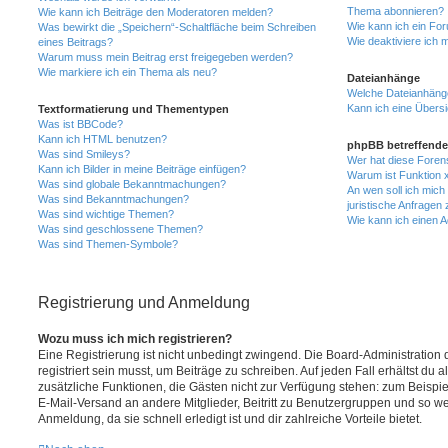
Thema abonnieren?
Wie kann ich Beiträge den Moderatoren melden?
Wie kann ich ein Fo
Was bewirkt die „Speichern“-Schaltfläche beim Schreiben
Wie deaktiviere ich
eines Beitrags?
Warum muss mein Beitrag erst freigegeben werden?
Wie markiere ich ein Thema als neu?
Dateianhänge
Welche Dateianhänge
Kann ich eine Übersi
Textformatierung und Thementypen
Was ist BBCode?
Kann ich HTML benutzen?
phpBB betreffende
Was sind Smileys?
Wer hat diese Foren
Kann ich Bilder in meine Beiträge einfügen?
Warum ist Funktion x
Was sind globale Bekanntmachungen?
An wen soll ich mic
Was sind Bekanntmachungen?
juristische Anfragen
Was sind wichtige Themen?
Wie kann ich einen A
Was sind geschlossene Themen?
Was sind Themen-Symbole?
Registrierung und Anmeldung
Wozu muss ich mich registrieren?
Eine Registrierung ist nicht unbedingt zwingend. Die Board-Administration
registriert sein musst, um Beiträge zu schreiben. Auf jeden Fall erhältst du als
zusätzliche Funktionen, die Gästen nicht zur Verfügung stehen: zum Beispiel
E-Mail-Versand an andere Mitglieder, Beitritt zu Benutzergruppen und so wei
Anmeldung, da sie schnell erledigt ist und dir zahlreiche Vorteile bietet.