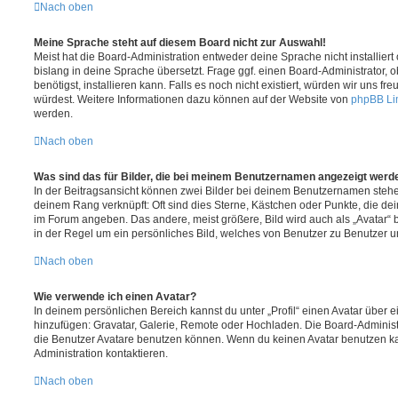
Nach oben
Meine Sprache steht auf diesem Board nicht zur Auswahl!
Meist hat die Board-Administration entweder deine Sprache nicht installier
bislang in deine Sprache übersetzt. Frage ggf. einen Board-Administrator, 
benötigst, installieren kann. Falls es noch nicht existiert, würden wir uns f
würdest. Weitere Informationen dazu können auf der Website von
phpBB Li
werden.
Nach oben
Was sind das für Bilder, die bei meinem Benutzernamen angezeigt werd
In der Beitragsansicht können zwei Bilder bei deinem Benutzernamen stehen.
deinem Rang verknüpft: Oft sind dies Sterne, Kästchen oder Punkte, die de
im Forum angeben. Das andere, meist größere, Bild wird auch als „Avatar“ b
in der Regel um ein persönliches Bild, welches von Benutzer zu Benutzer unt
Nach oben
Wie verwende ich einen Avatar?
In deinem persönlichen Bereich kannst du unter „Profil“ einen Avatar über 
hinzufügen: Gravatar, Galerie, Remote oder Hochladen. Die Board-Adminis
die Benutzer Avatare benutzen können. Wenn du keinen Avatar benutzen kan
Administration kontaktieren.
Nach oben