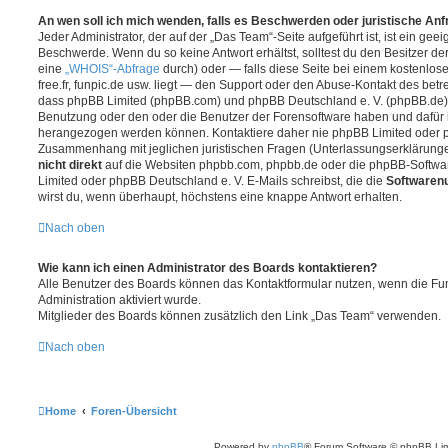
An wen soll ich mich wenden, falls es Beschwerden oder juristische An
Jeder Administrator, der auf der „Das Team“-Seite aufgeführt ist, ist ein geei
Beschwerde. Wenn du so keine Antwort erhältst, solltest du den Besitzer de
eine
„WHOIS“-Abfrage
durch) oder — falls diese Seite bei einem kostenlos
free.fr, funpic.de usw. liegt — den Support oder den Abuse-Kontakt des betr
dass phpBB Limited (phpBB.com) und phpBB Deutschland e. V. (phpBB.de
Benutzung oder den oder die Benutzer der Forensoftware haben und dafür 
herangezogen werden können. Kontaktiere daher nie phpBB Limited oder p
Zusammenhang mit jeglichen juristischen Fragen (Unterlassungserklärunge
nicht direkt
auf die Websiten phpbb.com, phpbb.de oder die phpBB-Softwar
Limited oder phpBB Deutschland e. V. E-Mails schreibst, die die
Softwarenu
wirst du, wenn überhaupt, höchstens eine knappe Antwort erhalten.
Nach oben
Wie kann ich einen Administrator des Boards kontaktieren?
Alle Benutzer des Boards können das Kontaktformular nutzen, wenn die Fun
Administration aktiviert wurde.
Mitglieder des Boards können zusätzlich den Link „Das Team“ verwenden.
Nach oben
Home
Foren-Übersicht
Powered by
phpBB
® Forum Software © phpBB Lim