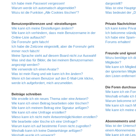
Ich habe mein Passwort vergessen!
dargestellt?
Warum werde ich automatisch abgemeldet?
Was ist eine Hauptg
Wozu ist die Funktion „Alle Cookies löschen“?
Was bedeutet der „Da
Benutzerpräferenzen und -einstellungen
Private Nachrichte
Wie kann ich meine Einstellungen ändern?
Ich kann keine Priva
Wie kann ich verhindern, dass mein Benutzername in der
Ich bekomme ständig
Online-Liste auftaucht?
Ich habe eine Spam-E
Die Forenuhr geht falsch!
Forums erhalten!
Ich habe die Zeitzone eingestellt, aber die Forenuhr geht
immer noch falsch!
Freunde und ignori
Meine Sprache steht auf diesem Board nicht zur Auswahl!
Wozu benötige ich di
Was sind das für Bilder, die bei meinem Benutzernamen
Mitglieder?
angezeigt werden?
Wie kann ich Mitglied
Wie verwende ich einen Avatar?
der ignorierten Mitg
Was ist mein Rang und wie kann ich ihn ändern?
den Listen entfernen
Wenn ich bei einem Benutzer auf den E-Mail-Link klicke,
werde ich aufgefordert, mich anzumelden.
Die Foren durchsu
Wie kann ich ein Fo
Beiträge schreiben
Weshalb erhalte ich 
Wie erstelle ich ein neues Thema oder eine Antwort?
Warum bekomme ich b
Wie kann ich einen Beitrag bearbeiten oder löschen?
Wie kann ich nach M
Wie kann ich meinem Beitrag eine Signatur anfügen?
Wie kann ich meine 
Wie kann ich eine Umfrage erstellen?
Wieso kann ich nicht mehr Antwortmöglichkeiten erstellen?
Abonnements und 
Wie bearbeite oder lösche ich eine Umfrage?
Was ist der Untersc
Warum kann ich auf bestimmte Foren nicht zugreifen?
einem Abonnements 
Weshalb kann ich keine Dateianhänge anfügen?
Wie kann ich ein Les
Weshalb wurde ich verwarnt?