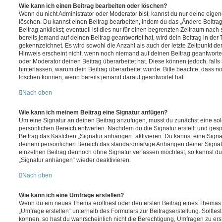
Wie kann ich einen Beitrag bearbeiten oder löschen?
Wenn du nicht Administrator oder Moderator bist, kannst du nur deine eige
löschen. Du kannst einen Beitrag bearbeiten, indem du das „Ändere Beitr
Beitrag anklickst; eventuell ist dies nur für einen begrenzten Zeitraum nac
bereits jemand auf deinen Beitrag geantwortet hat, wird dein Beitrag in der
gekennzeichnet. Es wird sowohl die Anzahl als auch der letzte Zeitpunkt d
Hinweis erscheint nicht, wenn noch niemand auf deinen Beitrag geantwortet
oder Moderator deinen Beitrag überarbeitet hat. Diese können jedoch, falls s
hinterlassen, warum dein Beitrag überarbeitet wurde. Bitte beachte, dass n
löschen können, wenn bereits jemand darauf geantwortet hat.
Nach oben
Wie kann ich meinem Beitrag eine Signatur anfügen?
Um eine Signatur an deinen Beitrag anzufügen, musst du zunächst eine sol
persönlichen Bereich entwerfen. Nachdem du die Signatur erstellt und gesp
Beitrag das Kästchen „Signatur anhängen“ aktivieren. Du kannst eine Signa
deinem persönlichen Bereich das standardmäßige Anhängen deiner Signatu
einzelnen Beitrag dennoch ohne Signatur verfassen möchtest, so kannst du 
„Signatur anhängen“ wieder deaktivieren.
Nach oben
Wie kann ich eine Umfrage erstellen?
Wenn du ein neues Thema eröffnest oder den ersten Beitrag eines Themas be
„Umfrage erstellen“ unterhalb des Formulars zur Beitragserstellung. Solltes
können, so hast du wahrscheinlich nicht die Berechtigung, Umfragen zu erste