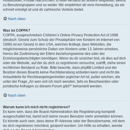
Avatarbilder, Private Nachrichten, E-Mail-Versand an andere Mitglieder, Beitritt
zu Benutzergruppen und so weiter. Wir empfehlen dir eine Anmeldung, da sie
schnell erledigt ist und dir zahlreiche Vorteile bietet.
Nach oben
Was ist COPPA?
COPPA, ausgeschrieben Children’s Online Privacy Protection Act of 1998
(deutsch: Gesetz zum Schutz der Privatsphäre von Kindern im Internet von
1998) ist ein Gesetz in den USA, welches festlegt, dass Websites, die
möglicherweise persönliche Daten von Kindern unter 13 Jahren erheben,
hierzu die Zustimmung der Eltern beziehungsweise des oder der
Erziehungsberechtigten benötigen. Wenn du dir unsicher bist, ob dies auf dich
oder die Website, auf der du dich zu registrieren versuchst, zutrifft, ziehe einen
rechtlichen Beistand zu Rate. Bitte beachte, dass phpBB Limited und der
Besitzer dieses Boards keine Rechtsberatung anbieten kann und nicht die
Anlaufstelle für Rechtsangelegenheiten jeglicher Art ist; außer solchen, die
unter der Frage „An wen soll ich mich wenden, falls es Beschwerden oder
juristische Anfragen zu diesem Forum gibt?“ behandelt werden.
Nach oben
Warum kann ich mich nicht registrieren?
Es kann sein, dass die Board-Administration die Registrierung komplett
ausgeschaltet hat, damit sich keine neuen Benutzer mehr anmelden können.
Es könnte auch sein, dass deine IP-Adresse oder der Benutzername, mit dem
du dich registrieren möchtest, gesperrt wurden. Um Hilfe zu erhalten, wende