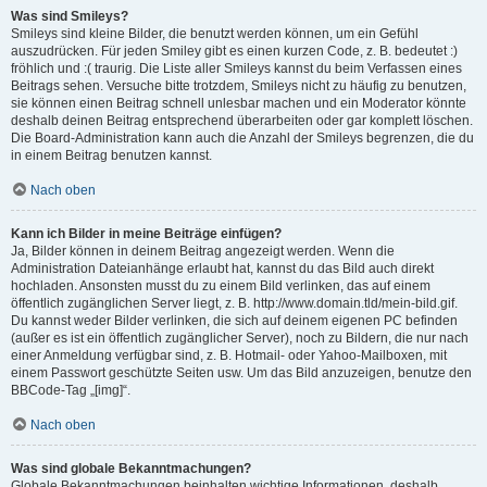
Was sind Smileys?
Smileys sind kleine Bilder, die benutzt werden können, um ein Gefühl
auszudrücken. Für jeden Smiley gibt es einen kurzen Code, z. B. bedeutet :)
fröhlich und :( traurig. Die Liste aller Smileys kannst du beim Verfassen eines
Beitrags sehen. Versuche bitte trotzdem, Smileys nicht zu häufig zu benutzen,
sie können einen Beitrag schnell unlesbar machen und ein Moderator könnte
deshalb deinen Beitrag entsprechend überarbeiten oder gar komplett löschen.
Die Board-Administration kann auch die Anzahl der Smileys begrenzen, die du
in einem Beitrag benutzen kannst.
Nach oben
Kann ich Bilder in meine Beiträge einfügen?
Ja, Bilder können in deinem Beitrag angezeigt werden. Wenn die
Administration Dateianhänge erlaubt hat, kannst du das Bild auch direkt
hochladen. Ansonsten musst du zu einem Bild verlinken, das auf einem
öffentlich zugänglichen Server liegt, z. B. http://www.domain.tld/mein-bild.gif.
Du kannst weder Bilder verlinken, die sich auf deinem eigenen PC befinden
(außer es ist ein öffentlich zugänglicher Server), noch zu Bildern, die nur nach
einer Anmeldung verfügbar sind, z. B. Hotmail- oder Yahoo-Mailboxen, mit
einem Passwort geschützte Seiten usw. Um das Bild anzuzeigen, benutze den
BBCode-Tag „[img]“.
Nach oben
Was sind globale Bekanntmachungen?
Globale Bekanntmachungen beinhalten wichtige Informationen, deshalb