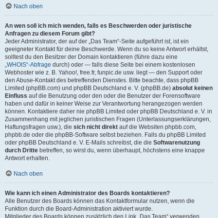
Nach oben
An wen soll ich mich wenden, falls es Beschwerden oder juristische
Anfragen zu diesem Forum gibt?
Jeder Administrator, der auf der „Das Team“-Seite aufgeführt ist, ist ein
geeigneter Kontakt für deine Beschwerde. Wenn du so keine Antwort erhältst,
solltest du den Besitzer der Domain kontaktieren (führe dazu eine
„WHOIS“-Abfrage
durch) oder — falls diese Seite bei einem kostenlosen
Webhoster wie z. B. Yahoo!, free.fr, funpic.de usw. liegt — den Support oder
den Abuse-Kontakt des betreffenden Dienstes. Bitte beachte, dass phpBB
Limited (phpBB.com) und phpBB Deutschland e. V. (phpBB.de)
absolut keinen
Einfluss
auf die Benutzung oder den oder die Benutzer der Forensoftware
haben und dafür in keiner Weise zur Verantwortung herangezogen werden
können. Kontaktiere daher nie phpBB Limited oder phpBB Deutschland e. V. in
Zusammenhang mit jeglichen juristischen Fragen (Unterlassungserklärungen,
Haftungsfragen usw.), die
sich nicht direkt
auf die Websiten phpbb.com,
phpbb.de oder die phpBB-Software selbst beziehen. Falls du phpBB Limited
oder phpBB Deutschland e. V. E-Mails schreibst, die die
Softwarenutzung
durch Dritte
betreffen, so wirst du, wenn überhaupt, höchstens eine knappe
Antwort erhalten.
Nach oben
Wie kann ich einen Administrator des Boards kontaktieren?
Alle Benutzer des Boards können das Kontaktformular nutzen, wenn die
Funktion durch die Board-Administration aktiviert wurde.
Mitglieder des Boards können zusätzlich den Link „Das Team“ verwenden.