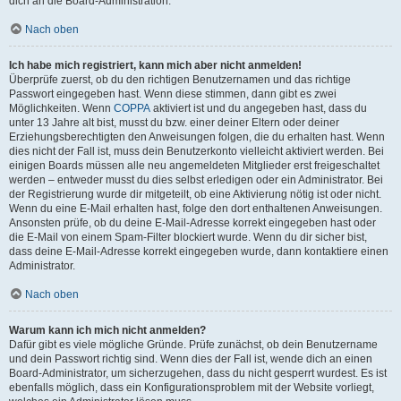
dich an die Board-Administration.
Nach oben
Ich habe mich registriert, kann mich aber nicht anmelden!
Überprüfe zuerst, ob du den richtigen Benutzernamen und das richtige
Passwort eingegeben hast. Wenn diese stimmen, dann gibt es zwei
Möglichkeiten. Wenn
COPPA
aktiviert ist und du angegeben hast, dass du
unter 13 Jahre alt bist, musst du bzw. einer deiner Eltern oder deiner
Erziehungsberechtigten den Anweisungen folgen, die du erhalten hast. Wenn
dies nicht der Fall ist, muss dein Benutzerkonto vielleicht aktiviert werden. Bei
einigen Boards müssen alle neu angemeldeten Mitglieder erst freigeschaltet
werden – entweder musst du dies selbst erledigen oder ein Administrator. Bei
der Registrierung wurde dir mitgeteilt, ob eine Aktivierung nötig ist oder nicht.
Wenn du eine E-Mail erhalten hast, folge den dort enthaltenen Anweisungen.
Ansonsten prüfe, ob du deine E-Mail-Adresse korrekt eingegeben hast oder
die E-Mail von einem Spam-Filter blockiert wurde. Wenn du dir sicher bist,
dass deine E-Mail-Adresse korrekt eingegeben wurde, dann kontaktiere einen
Administrator.
Nach oben
Warum kann ich mich nicht anmelden?
Dafür gibt es viele mögliche Gründe. Prüfe zunächst, ob dein Benutzername
und dein Passwort richtig sind. Wenn dies der Fall ist, wende dich an einen
Board-Administrator, um sicherzugehen, dass du nicht gesperrt wurdest. Es ist
ebenfalls möglich, dass ein Konfigurationsproblem mit der Website vorliegt,