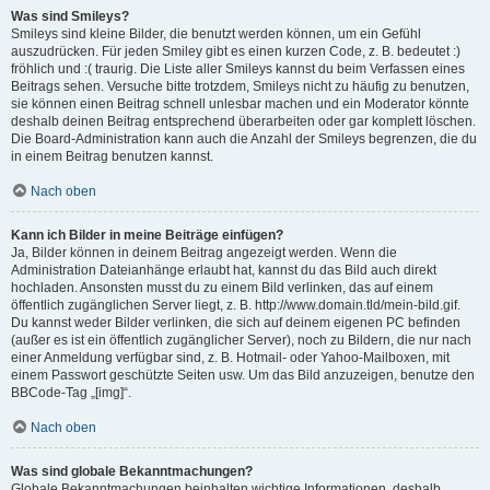
Was sind Smileys?
Smileys sind kleine Bilder, die benutzt werden können, um ein Gefühl
auszudrücken. Für jeden Smiley gibt es einen kurzen Code, z. B. bedeutet :)
fröhlich und :( traurig. Die Liste aller Smileys kannst du beim Verfassen eines
Beitrags sehen. Versuche bitte trotzdem, Smileys nicht zu häufig zu benutzen,
sie können einen Beitrag schnell unlesbar machen und ein Moderator könnte
deshalb deinen Beitrag entsprechend überarbeiten oder gar komplett löschen.
Die Board-Administration kann auch die Anzahl der Smileys begrenzen, die du
in einem Beitrag benutzen kannst.
Nach oben
Kann ich Bilder in meine Beiträge einfügen?
Ja, Bilder können in deinem Beitrag angezeigt werden. Wenn die
Administration Dateianhänge erlaubt hat, kannst du das Bild auch direkt
hochladen. Ansonsten musst du zu einem Bild verlinken, das auf einem
öffentlich zugänglichen Server liegt, z. B. http://www.domain.tld/mein-bild.gif.
Du kannst weder Bilder verlinken, die sich auf deinem eigenen PC befinden
(außer es ist ein öffentlich zugänglicher Server), noch zu Bildern, die nur nach
einer Anmeldung verfügbar sind, z. B. Hotmail- oder Yahoo-Mailboxen, mit
einem Passwort geschützte Seiten usw. Um das Bild anzuzeigen, benutze den
BBCode-Tag „[img]“.
Nach oben
Was sind globale Bekanntmachungen?
Globale Bekanntmachungen beinhalten wichtige Informationen, deshalb