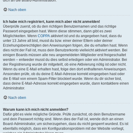
dich an die Board-Administration.
Nach oben
Ich habe mich registriert, kann mich aber nicht anmelden!
Überprüfe zuerst, ob du den richtigen Benutzernamen und das richtige
Passwort eingegeben hast. Wenn diese stimmen, dann gibt es zwei
Möglichkeiten. Wenn
COPPA
aktiviert ist und du angegeben hast, dass du
unter 13 Jahre alt bist, musst du bzw. einer deiner Eltern oder deiner
Erziehungsberechtigten den Anweisungen folgen, die du erhalten hast. Wenn
dies nicht der Fall ist, muss dein Benutzerkonto vielleicht aktiviert werden. Bei
einigen Boards müssen alle neu angemeldeten Mitglieder erst freigeschaltet
werden – entweder musst du dies selbst erledigen oder ein Administrator. Bei
der Registrierung wurde dir mitgeteilt, ob eine Aktivierung nötig ist oder nicht.
Wenn du eine E-Mail erhalten hast, folge den dort enthaltenen Anweisungen.
Ansonsten prüfe, ob du deine E-Mail-Adresse korrekt eingegeben hast oder
die E-Mail von einem Spam-Filter blockiert wurde. Wenn du dir sicher bist,
dass deine E-Mail-Adresse korrekt eingegeben wurde, dann kontaktiere einen
Administrator.
Nach oben
Warum kann ich mich nicht anmelden?
Dafür gibt es viele mögliche Gründe. Prüfe zunächst, ob dein Benutzername
und dein Passwort richtig sind. Wenn dies der Fall ist, wende dich an einen
Board-Administrator, um sicherzugehen, dass du nicht gesperrt wurdest. Es ist
ebenfalls möglich, dass ein Konfigurationsproblem mit der Website vorliegt,