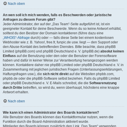
Nach oben
An wen soll ich mich wenden, falls es Beschwerden oder juristische
Anfragen zu diesem Forum gibt?
Jeder Administrator, der auf der „Das Team“-Seite aufgeführt ist, ist ein
geeigneter Kontakt für deine Beschwerde. Wenn du so keine Antwort erhältst,
solltest du den Besitzer der Domain kontaktieren (führe dazu eine
„WHOIS“-Abfrage
durch) oder — falls diese Seite bei einem kostenlosen
Webhoster wie z. B. Yahoo!, free.fr, funpic.de usw. liegt — den Support oder
den Abuse-Kontakt des betreffenden Dienstes. Bitte beachte, dass phpBB
Limited (phpBB.com) und phpBB Deutschland e. V. (phpBB.de)
absolut keinen
Einfluss
auf die Benutzung oder den oder die Benutzer der Forensoftware
haben und dafür in keiner Weise zur Verantwortung herangezogen werden
können. Kontaktiere daher nie phpBB Limited oder phpBB Deutschland e. V. in
Zusammenhang mit jeglichen juristischen Fragen (Unterlassungserklärungen,
Haftungsfragen usw.), die
sich nicht direkt
auf die Websiten phpbb.com,
phpbb.de oder die phpBB-Software selbst beziehen. Falls du phpBB Limited
oder phpBB Deutschland e. V. E-Mails schreibst, die die
Softwarenutzung
durch Dritte
betreffen, so wirst du, wenn überhaupt, höchstens eine knappe
Antwort erhalten.
Nach oben
Wie kann ich einen Administrator des Boards kontaktieren?
Alle Benutzer des Boards können das Kontaktformular nutzen, wenn die
Funktion durch die Board-Administration aktiviert wurde.
Mitglieder des Boards können zusätzlich den Link „Das Team“ verwenden.