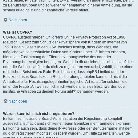
Avatarbilder, Private Nachrichten, E-Mail-Versand an andere Mitglieder, Beitritt
zu Benutzergruppen und so weiter. Wir empfehlen dir eine Anmeldung, da sie
schnell erledigt ist und dir zahlreiche Vorteile bietet.
Nach oben
Was ist COPPA?
COPPA, ausgeschrieben Children’s Online Privacy Protection Act of 1998
(deutsch: Gesetz zum Schutz der Privatsphäre von Kindern im Internet von
1998) ist ein Gesetz in den USA, welches festlegt, dass Websites, die
möglicherweise persönliche Daten von Kindern unter 13 Jahren erheben,
hierzu die Zustimmung der Eltern beziehungsweise des oder der
Erziehungsberechtigten benötigen. Wenn du dir unsicher bist, ob dies auf dich
oder die Website, auf der du dich zu registrieren versuchst, zutrifft, ziehe einen
rechtlichen Beistand zu Rate. Bitte beachte, dass phpBB Limited und der
Besitzer dieses Boards keine Rechtsberatung anbieten kann und nicht die
Anlaufstelle für Rechtsangelegenheiten jeglicher Art ist; außer solchen, die
unter der Frage „An wen soll ich mich wenden, falls es Beschwerden oder
juristische Anfragen zu diesem Forum gibt?“ behandelt werden.
Nach oben
Warum kann ich mich nicht registrieren?
Es kann sein, dass die Board-Administration die Registrierung komplett
ausgeschaltet hat, damit sich keine neuen Benutzer mehr anmelden können.
Es könnte auch sein, dass deine IP-Adresse oder der Benutzername, mit dem
du dich registrieren möchtest, gesperrt wurden. Um Hilfe zu erhalten, wende