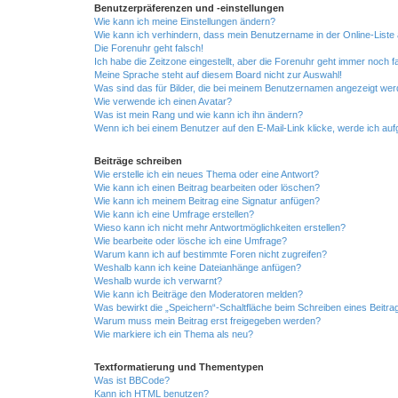
Benutzerpräferenzen und -einstellungen
Wie kann ich meine Einstellungen ändern?
Wie kann ich verhindern, dass mein Benutzername in der Online-Liste 
Die Forenuhr geht falsch!
Ich habe die Zeitzone eingestellt, aber die Forenuhr geht immer noch f
Meine Sprache steht auf diesem Board nicht zur Auswahl!
Was sind das für Bilder, die bei meinem Benutzernamen angezeigt we
Wie verwende ich einen Avatar?
Was ist mein Rang und wie kann ich ihn ändern?
Wenn ich bei einem Benutzer auf den E-Mail-Link klicke, werde ich au
Beiträge schreiben
Wie erstelle ich ein neues Thema oder eine Antwort?
Wie kann ich einen Beitrag bearbeiten oder löschen?
Wie kann ich meinem Beitrag eine Signatur anfügen?
Wie kann ich eine Umfrage erstellen?
Wieso kann ich nicht mehr Antwortmöglichkeiten erstellen?
Wie bearbeite oder lösche ich eine Umfrage?
Warum kann ich auf bestimmte Foren nicht zugreifen?
Weshalb kann ich keine Dateianhänge anfügen?
Weshalb wurde ich verwarnt?
Wie kann ich Beiträge den Moderatoren melden?
Was bewirkt die „Speichern“-Schaltfläche beim Schreiben eines Beitra
Warum muss mein Beitrag erst freigegeben werden?
Wie markiere ich ein Thema als neu?
Textformatierung und Thementypen
Was ist BBCode?
Kann ich HTML benutzen?