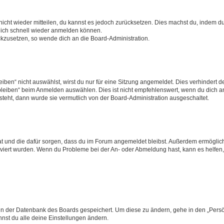
 nicht wieder mitteilen, du kannst es jedoch zurücksetzen. Dies machst du, indem 
 dich schnell wieder anmelden können.
ückzusetzen, so wende dich an die Board-Administration.
en“ nicht auswählst, wirst du nur für eine Sitzung angemeldet. Dies verhindert 
leiben“ beim Anmelden auswählen. Dies ist nicht empfehlenswert, wenn du dich an
 steht, dann wurde sie vermutlich von der Board-Administration ausgeschaltet.
 hat und die dafür sorgen, dass du im Forum angemeldet bleibst. Außerdem ermögli
tiviert wurden. Wenn du Probleme bei der An- oder Abmeldung hast, kann es helfen
n in der Datenbank des Boards gespeichert. Um diese zu ändern, gehe in den „Persö
nst du alle deine Einstellungen ändern.