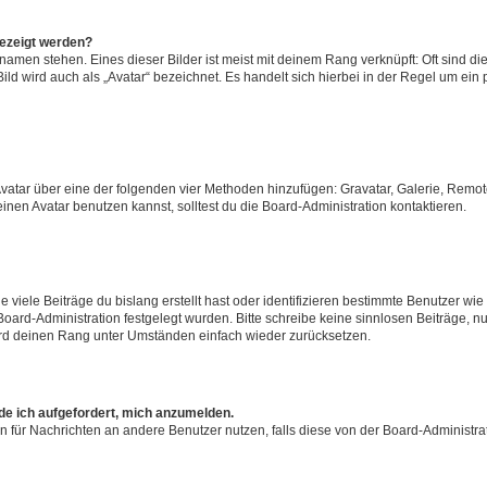
gezeigt werden?
amen stehen. Eines dieser Bilder ist meist mit deinem Rang verknüpft: Oft sind di
ld wird auch als „Avatar“ bezeichnet. Es handelt sich hierbei in der Regel um ein
 Avatar über eine der folgenden vier Methoden hinzufügen: Gravatar, Galerie, Rem
en Avatar benutzen kannst, solltest du die Board-Administration kontaktieren.
viele Beiträge du bislang erstellt hast oder identifizieren bestimmte Benutzer w
 Board-Administration festgelegt wurden. Bitte schreibe keine sinnlosen Beiträge
wird deinen Rang unter Umständen einfach wieder zurücksetzen.
rde ich aufgefordert, mich anzumelden.
ion für Nachrichten an andere Benutzer nutzen, falls diese von der Board-Administ