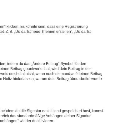
n“ klicken. Es könnte sein, dass eine Registrierung
t. Z. B. „Du darfst neue Themen erstellen“, „Du darfst
iten, indem du das „Ändere Beitrag“-Symbol für den
inen Beitrag geantwortet hat, wird dein Beitrag in der
nweis erscheint nicht, wenn noch niemand auf deinen Beitrag
ne Notiz hinterlassen, warum dein Beitrag überarbeitet wurde.
chdem du die Signatur erstellt und gespeichert hast, kannst
Bereich das standardmäßige Anhängen deiner Signatur
r anhängen“ wieder deaktivieren.