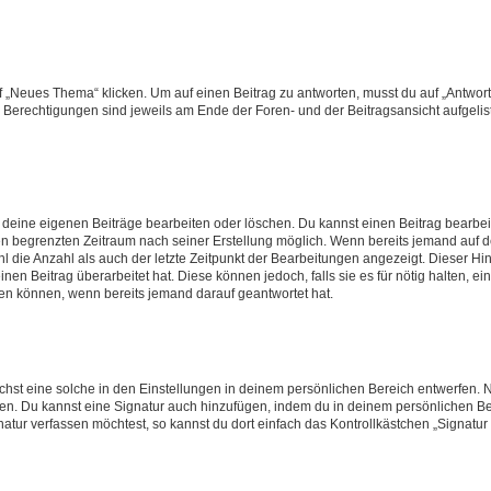
„Neues Thema“ klicken. Um auf einen Beitrag zu antworten, musst du auf „Antworte
e Berechtigungen sind jeweils am Ende der Foren- und der Beitragsansicht aufgeliste
r deine eigenen Beiträge bearbeiten oder löschen. Du kannst einen Beitrag bearbe
inen begrenzten Zeitraum nach seiner Erstellung möglich. Wenn bereits jemand auf de
 die Anzahl als auch der letzte Zeitpunkt der Bearbeitungen angezeigt. Dieser Hi
en Beitrag überarbeitet hat. Diese können jedoch, falls sie es für nötig halten, ei
hen können, wenn bereits jemand darauf geantwortet hat.
st eine solche in den Einstellungen in deinem persönlichen Bereich entwerfen. Na
eren. Du kannst eine Signatur auch hinzufügen, indem du in deinem persönlichen 
atur verfassen möchtest, so kannst du dort einfach das Kontrollkästchen „Signatu