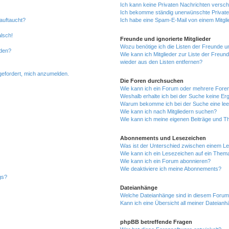
Ich kann keine Privaten Nachrichten versch
Ich bekomme ständig unerwünschte Private
auftaucht?
Ich habe eine Spam-E-Mail von einem Mitgli
alsch!
Freunde und ignorierte Mitglieder
Wozu benötige ich die Listen der Freunde un
rden?
Wie kann ich Mitglieder zur Liste der Freund
wieder aus den Listen entfernen?
fgefordert, mich anzumelden.
Die Foren durchsuchen
Wie kann ich ein Forum oder mehrere For
Weshalb erhalte ich bei der Suche keine Er
Warum bekomme ich bei der Suche eine lee
Wie kann ich nach Mitgliedern suchen?
Wie kann ich meine eigenen Beiträge und T
Abonnements und Lesezeichen
Was ist der Unterschied zwischen einem L
Wie kann ich ein Lesezeichen auf ein Them
Wie kann ich ein Forum abonnieren?
Wie deaktiviere ich meine Abonnements?
gs?
Dateianhänge
Welche Dateianhänge sind in diesem Forum
Kann ich eine Übersicht all meiner Dateian
phpBB betreffende Fragen