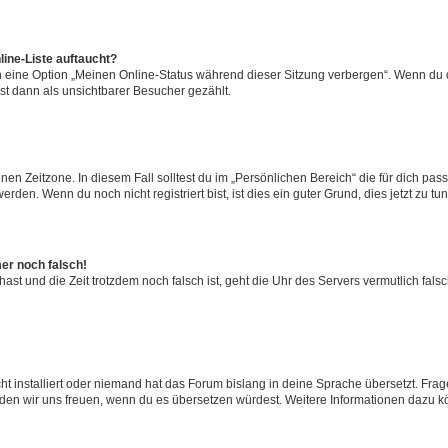
ine-Liste auftaucht?
n eine Option „Meinen Online-Status während dieser Sitzung verbergen“. Wenn du d
st dann als unsichtbarer Besucher gezählt.
en Zeitzone. In diesem Fall solltest du im „Persönlichen Bereich“ die für dich passe
den. Wenn du noch nicht registriert bist, ist dies ein guter Grund, dies jetzt zu tun
mer noch falsch!
t hast und die Zeit trotzdem noch falsch ist, geht die Uhr des Servers vermutlich fal
t installiert oder niemand hat das Forum bislang in deine Sprache übersetzt. Frag
, würden wir uns freuen, wenn du es übersetzen würdest. Weitere Informationen dazu