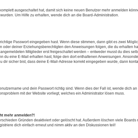
g komplett ausgeschaltet hat, damit sich keine neuen Benutzer mehr anmelden könn
 wurden. Um Hilfe zu erhalten, wende dich an die Board-Administration.
 richtige Passwort eingegeben hast. Wenn diese stimmen, dann gibt es zwei Mögl
tern oder deiner Erziehungsberechtigten den Anweisungen folgen, die du erhalten ha
u angemeldeten Mitglieder erst freigeschaltet werden – entweder musst du dies selbs
. Wenn du eine E-Mail erhalten hast, folge den dort enthaltenen Anweisungen. Ansons
 dir sicher bist, dass deine E-Mail-Adresse korrekt eingegeben wurde, dann kontak
Benutzername und dein Passwort richtig sind. Wenn dies der Fall ist, wende dich a
ionsproblem mit der Website vorliegt, welches ein Administrator lösen muss.
icht mehr anmelden?!
erschieden Gründen deaktiviert oder gelöscht hat. Außerdem löschen viele Boards r
triere dich einfach erneut und nimm aktiv an den Diskussionen teil!