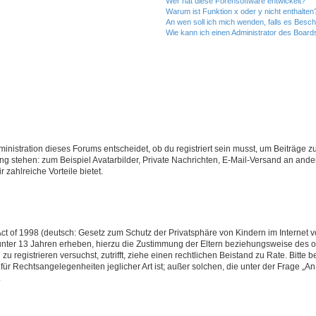
Wer hat diese Forensoftware entwickelt?
Warum ist Funktion x oder y nicht enthalten
An wen soll ich mich wenden, falls es Besc
Wie kann ich einen Administrator des Board
istration dieses Forums entscheidet, ob du registriert sein musst, um Beiträge zu s
ung stehen: zum Beispiel Avatarbilder, Private Nachrichten, E-Mail-Versand an ander
 zahlreiche Vorteile bietet.
t of 1998 (deutsch: Gesetz zum Schutz der Privatsphäre von Kindern im Internet vo
unter 13 Jahren erheben, hierzu die Zustimmung der Eltern beziehungsweise des o
h zu registrieren versuchst, zutrifft, ziehe einen rechtlichen Beistand zu Rate. Bit
für Rechtsangelegenheiten jeglicher Art ist; außer solchen, die unter der Frage „
.