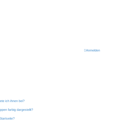
Anmelden
ete ich ihnen bei?
en farbig dargestellt?
tartseite?