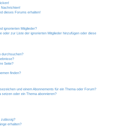
icken!
 Nachrichten!
ed dieses Forums erhalten!
d ignorierten Mitglieder?
e oder zur Liste der ignorierten Mitglieder hinzufügen oder diese
en durchsuchen?
gebnisse?
re Seite?
hemen finden?
esezeichen und einem Abonnements für ein Thema oder Forum?
a setzen oder ein Thema abonnieren?
 zulässig?
hänge erhalten?