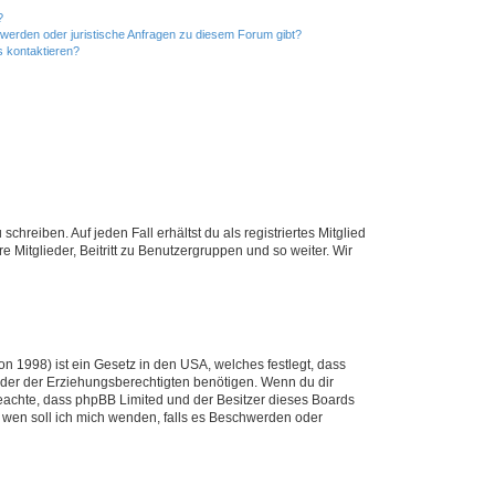
?
hwerden oder juristische Anfragen zu diesem Forum gibt?
s kontaktieren?
chreiben. Auf jeden Fall erhältst du als registriertes Mitglied
e Mitglieder, Beitritt zu Benutzergruppen und so weiter. Wir
n 1998) ist ein Gesetz in den USA, welches festlegt, dass
der der Erziehungsberechtigten benötigen. Wenn du dir
te beachte, dass phpBB Limited und der Besitzer dieses Boards
An wen soll ich mich wenden, falls es Beschwerden oder