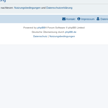
r nachlesen:
Nutzungsbedingungen
und
Datenschutzerklärung
Kontakt
Impressum
Daten
Powered by
phpBB
® Forum Software © phpBB Limited
Deutsche Übersetzung durch
phpBB.de
Datenschutz
|
Nutzungsbedingungen