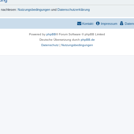
r nachlesen:
Nutzungsbedingungen
und
Datenschutzerklärung
Kontakt
Impressum
Daten
Powered by
phpBB
® Forum Software © phpBB Limited
Deutsche Übersetzung durch
phpBB.de
Datenschutz
|
Nutzungsbedingungen