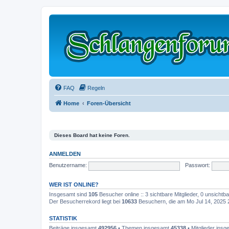
FAQ
Regeln
Home
Foren-Übersicht
Dieses Board hat keine Foren.
ANMELDEN
Benutzername:
Passwort:
WER IST ONLINE?
Insgesamt sind
105
Besucher online :: 3 sichtbare Mitglieder, 0 unsicht
Der Besucherrekord liegt bei
10633
Besuchern, die am Mo Jul 14, 2025 20
STATISTIK
Beiträge insgesamt
492956
• Themen insgesamt
45338
• Mitglieder ins